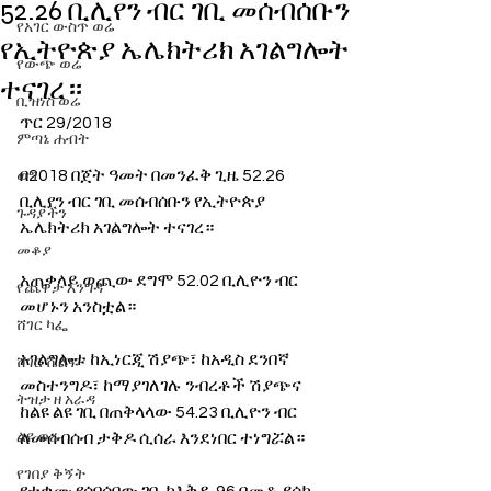
52.26 ቢሊየን ብር ገቢ መሰብሰቡን
የአገር ውስጥ ወሬ
የኢትዮጵያ ኤሌክትሪክ አገልግሎት
የውጭ ወሬ
ተናገረ።
ቢዝነስ ወሬ
ጥር 29/2018
ምጣኔ ሐብት
በ2018 በጀት ዓመት በመንፈቅ ጊዜ 52.26 
ወግ
ቢሊየን ብር ገቢ መሰብሰቡን የኢትዮጵያ 
ጉዳያችን
ኤሌክትሪክ አገልግሎት ተናገረ።
መቆያ
አጠቃላይ ወጪው ደግሞ 52.02 ቢሊዮን ብር 
የጨዋታ እንግዳ
መሆኑን አንስቷል።
ሸገር ካፌ
አገልግሎቱ ከኢነርጂ ሽያጭ፣ ከአዲስ ደንበኛ 
ሸገር ሼልፍ
መስተንግዶ፣ ከማያገለገሉ ንብረቶች ሽያጭና 
ትዝታ ዘ አራዳ
ከልዩ ልዩ ገቢ በጠቅላላው 54.23 ቢሊዮን ብር 
ልዩ ወሬ
ለመሰብሰብ ታቅዶ ሲሰራ እንደነበር ተነግሯል።
የገበያ ቅኝት