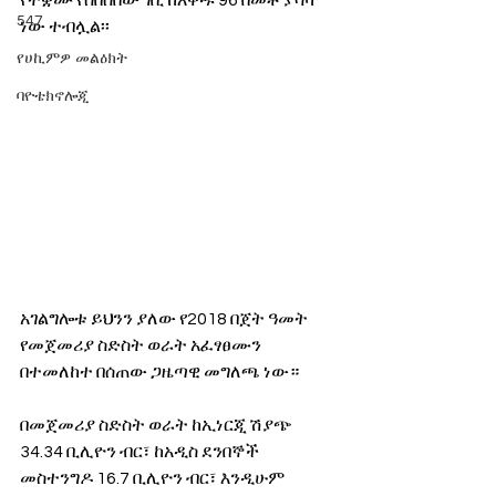
የተቋሙ የሰበሰበው ገቢ ከእቅዱ 96 በመቶ ያሳካ 
547
ነው ተብሏል፡፡ 
የሀኪምዎ መልዕክት
ባዮቴክኖሎጂ
አገልግሎቱ ይህንን ያለው የ2018 በጀት ዓመት 
የመጀመሪያ ስድስት ወራት አፈፃፀሙን 
በተመለከተ በሰጠው ጋዜጣዊ መግለጫ ነው።
በመጀመሪያ ስድስት ወራት ከኢነርጂ ሽያጭ 
34.34 ቢሊዮን ብር፣ ከአዲስ ደንበኞች 
መስተንግዶ 16.7 ቢሊዮን ብር፣ እንዲሁም 