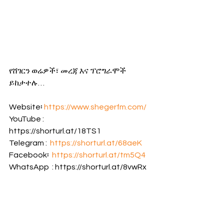
የሸገርን ወሬዎች፣ መረጃ እና ፕሮግራሞች 
ይከታተሉ…
Website፡ 
https://www.shegerfm.com/
YouTube : 
https://shorturl.at/18TS1                    
Telegram :  
https://shorturl.at/68aeK
Facebook፡  
https://shorturl.at/tm5Q4
WhatsApp  : https://shorturl.at/8vwRx 
X :- https://x.com/shegerfm?s=2 
LinkedIn: 
https://shorturl.at/Vfe6i
Tiktok : 
https://shorturl.at/lhYiv
Instagram: 
https://shorturl.at/9X4S7