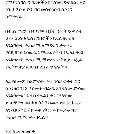
የማያገለግሉ ንብረቶችን በማስወገድና ከልዩ ልዩ 
ገቢ 1.2 ቢሊዮን ብር መሰብሰቡን ሲነገር 
ሰምተናል።
በተጨማሪም በተያዘው በጀት ዓመት 6 ወራት 
377,359 አዲስ ደንበኞችን የኤሌክትሪክ 
አገልግሎት ተጠቃሚ ለማድረግ ታቅዶ፤ 
266,916 አባወራ/እማወራዎችን የኤሌክትሪክ 
አገልግሎት ተጠቃሚ ማድረግ ተችሏል ብሏል 
የኢትዮጵያ ኤሌክትሪክ አገልግሎት።
አፈፃፀሙም ከአምናው ተመሳሳይ ወቅት ጋር 
ሲነፃፀር በ13.2 በመቶ ብልጫ እንዳለው ያነሳው 
አገልግሎቱ፤ አዲስ ኃይል ከተገናኘላቸው 
ደንበኞችን መካከል 93.3 ከመቶ የድህረ ክፍያ 
እንዲሁም 6.7 ከመቶ የቅድመ ክፍያ ቆጣሪ 
ተጠቃሚ ናቸው ብሏል።
ፋሲካ ሙሉወርቅ