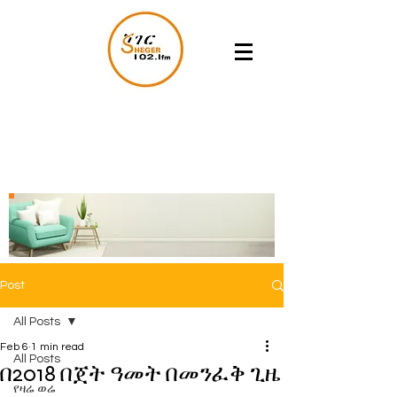
Post
All Posts
Feb 6
1 min read
All Posts
በ2018 በጀት ዓመት በመንፈቅ ጊዜ
የዛሬ ወሬ