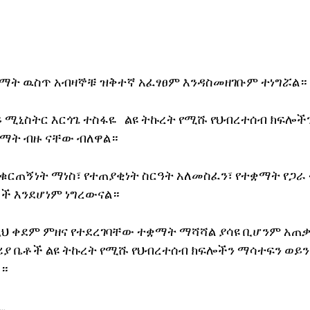
ቋማት ዉስጥ አብዛኞቹ ዝቅተኛ አፈፃፀም እንዳስመዘገቡም ተነግሯል።
 ሚኒስትር እርጎጌ ተስፋዬ   ልዩ ትኩረት የሚሹ የህብረተሰብ ክፍሎ
ቋማት ብዙ ናቸው ብለዋል።
 ቁርጠኝነት ማነስ፣ የተጠያቂነት ስርዓት አለመስፈን፣ የተቋማት የጋራ
ች እንደሆነም ነግረውናል።
ህ ቀደም ምዘና የተደረገባቸው ተቋማት ማሻሻል ያሳዩ ቢሆንም አጠቃ
 ቤቶች ልዩ ትኩረት የሚሹ የህብረተሰብ ክፍሎችን ማሳተፍን ወይን
ሉ።
.