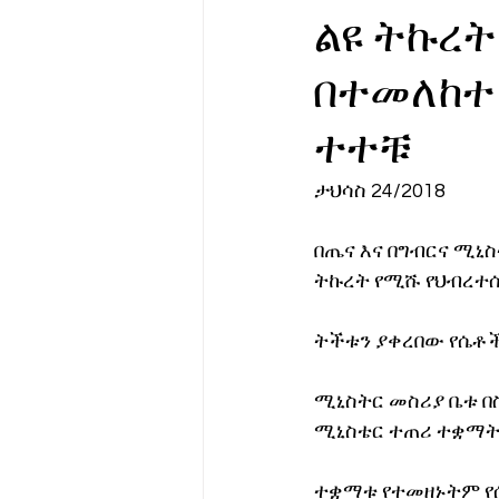
ልዩ ትኩረ
የሀኪምዎ መልዕክት
ባዮቴክ
በተመለከተ 
ተተቹ
ታህሳስ 24/2018 
በጤና እና በግብርና ሚኒስ
ትኩረት የሚሹ የህብረተሰ
ትችቱን ያቀረበው የሴቶች
ሚኒስትር መስሪያ ቤቱ በስ
ሚኒስቴር ተጠሪ ተቋማት 
ተቋማቱ የተመዘኑትም የሴቶ