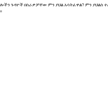
ፍሎችን ጉዳዮች በስራዎቻቸው ምን ያህል አሳትፈዋል? ምን ያህልስ
። 