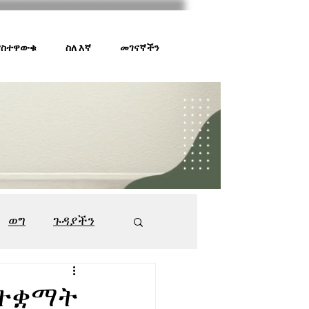
 ያስተዋውቁ
ስለ እኛ
መገናኛችን
ወግ
ጉዳያችን
ገበያ ቅኝት
547
ሪ ተቋማት