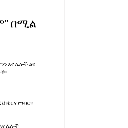
'' በሚል
ንን እና ሌሎች ልዩ 
ቹ፡፡
ኒስቴርና የግብርና 
እና ሌሎች 