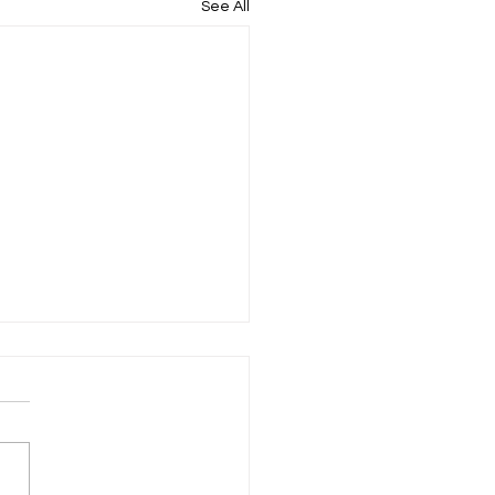
See All
ሴው ግድብ ግንባታ ተጠናቆ
 ማመንጨት ከጀመረ 1 አመት
ው ነው፡፡
2 2018 የህዳሴው ግድብ ግንባታ
ቆ ሀይል ማመንጨት ከጀመረ 1
ሊሞላው ነው፡፡ ልክ በግንባታው