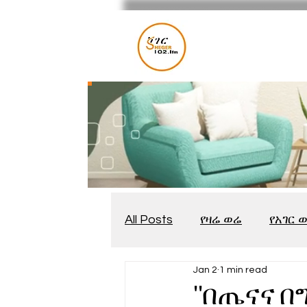
All Posts
የዛሬ ወሬ
የአገር 
Jan 2
1 min read
መቆያ
የጨዋታ እንግዳ
''በጤናና 