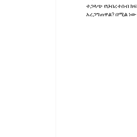
ተጋላጭ የህብረተሰብ ክ
አረጋግጠዋል? በሚል ነው