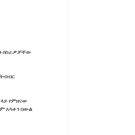
ችን በስራዎቻቸው 
 ትብብር 
ላይ የምዘናው 
ም አካቶን በውል 