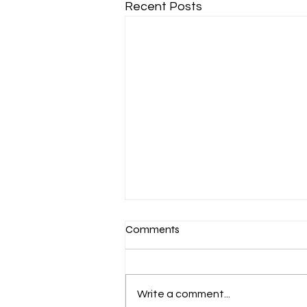
Recent Posts
የምግብ የሥርዓተ ምግብ ጉዳይ
Comments
ዛሬም ኢትዮጵያ መሻገር
ያልቻለችው አንገብጋቢ ችግሯ ነው፡፡
ነሐሴ 2 2018 የምግብ የሥርዓተ ምግብ
ጉዳይ ዛሬም ኢትዮጵያ መሻገር
Write a comment...
ያልቻለችው አንገብጋቢ ችግሯ ነው፡፡