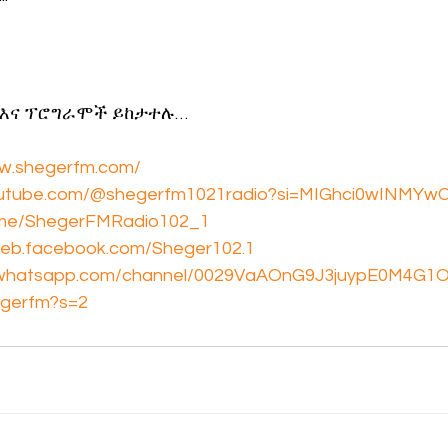
 እና ፕሮግራሞች ይከታተሉ…
ww.shegerfm.com/
youtube.com/@shegerfm1021radio?si=MIGhci0wINMY
t.me/ShegerFMRadio102_1
web.facebook.com/Sheger102.1
//whatsapp.com/channel/0029VaAOnG9J3juypE0M4G1
egerfm?s=2