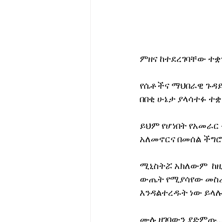
ምዘና ከተደረገባቸው ተ
የሴቶችና ማህበራዊ ጉዳይ
በበቂ ሁኔታ ያላሳተፉ ተ
ይህም የሆነበት የአመራር
አለመኖርና በመሰል ችግሮ
ሚኒስትሯ አክለውም  ከዚ
ውጤት የሚያሳየው መስሪያ
እንዳልተረዱት ነው ይላ
ሙሉ ዘገባውን ያድምጡ….