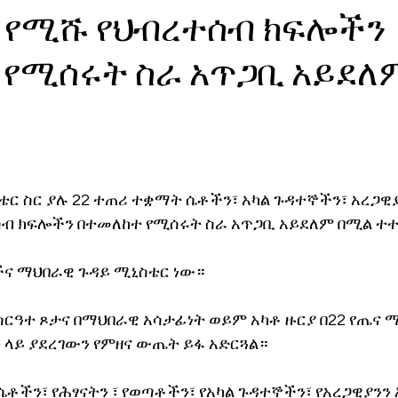
ት የሚሹ የህብረተሰብ ክፍሎችን
ኖሎጂ
የሚሰሩት ስራ አጥጋቢ አይደለም
ቴር ስር ያሉ 22 ተጠሪ ተቋማት ሴቶችን፣ አካል ጉዳተኞችን፣ አረጋዊያ
ብ ክፍሎችን በተመለከተ የሚሰሩት ስራ አጥጋቢ አይደለም በሚል ተተ
ና ማህበራዊ ጉዳይ ሚኒስቴር ነው።
ርዓተ ጾታና በማህበራዊ አሳታፊነት ወይም አካቶ ዙርያ በ22 የጤና ሚ
ላይ ያደረገውን የምዘና ውጤት ይፋ አድርጓል።
ችን፣ የሕፃናትን ፣ የወጣቶችን፣ የአካል ጉዳተኞችን፣ የአረጋዊያንን 