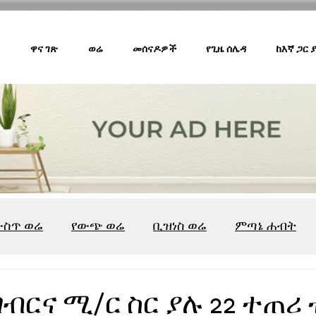
ዋና ገጽ
ወሬ
መሰናዶዎች
የጊዜ ሰሌዳ
ከእኛ ጋር
ውስጥ ወሬ
የውጭ ወሬ
ቢዝነስ ወሬ
ምጣኔ ሐብት
ሸገር ካፌ
ሸገር ሼልፍ
ትዝታ ዘ አራዳ
ልዩ ወሬ
የ
በግብርና ሚ/ር ስር ያሉ 22 ተጠ