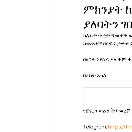
ምክንያት 
የሀኪምዎ መልዕክት
ባዮቴክ
ያለባትን ገ
ካለፉት ጥቂት ዓመታት ወ
ከቱሪዝም ዘርፍ ኢትዮጵያ
በዘርፉ እየሰሩ ያሉትም 
በረከት አካሉ
የሸገርን ወሬዎች፣ መረጃ
Telegram: 
https://t