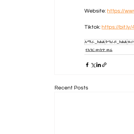
Website: 
https://w
Tiktok: 
https://bit.ly
አማራ_ክልል
ትግራይ_ክልል
ቱሪ
የአገር ውስጥ ወሬ
Recent Posts