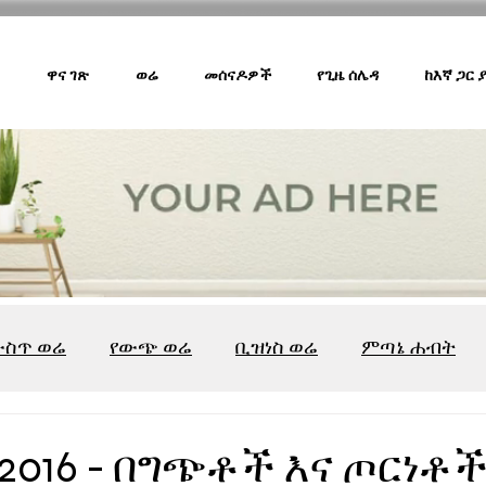
ዋና ገጽ
ወሬ
መሰናዶዎች
የጊዜ ሰሌዳ
ከእኛ ጋር
ውስጥ ወሬ
የውጭ ወሬ
ቢዝነስ ወሬ
ምጣኔ ሐብት
ሸገር ካፌ
ሸገር ሼልፍ
ትዝታ ዘ አራዳ
ልዩ ወሬ
የ
2016 - በግጭቶች እና ጦርነቶ