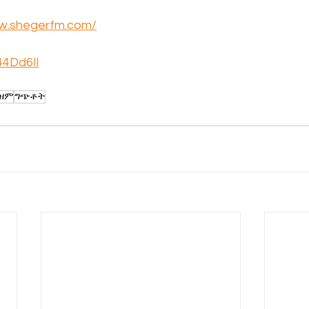
ww.shegerfm.com/
/44Dd6Il
ዝም
ግጭቶት