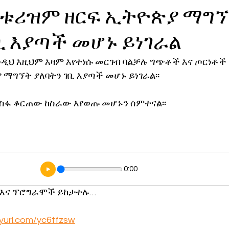
ከቱሪዝም ዘርፍ ኢትዮጵያ ማግ
ኖሎጂ
ቢ እያጣች መሆኑ ይነገራል
ዲህ እዚህም እዛም እየተነሱ መርገብ ባልቻሉ ግጭቶች እና ጦርነቶች 
 ማግኘት ያለባትን ገቢ እያጣች መሆኑ ይነገራል፡፡
ተስፋ ቆርጠው ከስራው እየወጡ መሆኑን ሰምተናል፡፡
0:00
 እና ፕሮግራሞች ይከታተሉ…
inyurl.com/yc6tfzsw