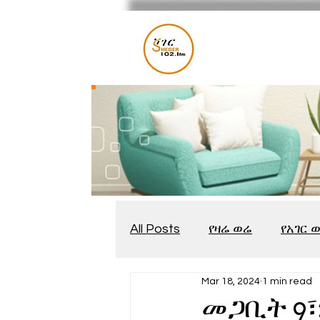
All Posts
የዛሬ ወሬ
የአገር 
Mar 18, 2024
1 min read
መቆያ
የጨዋታ እንግዳ
መጋቢት 9፣