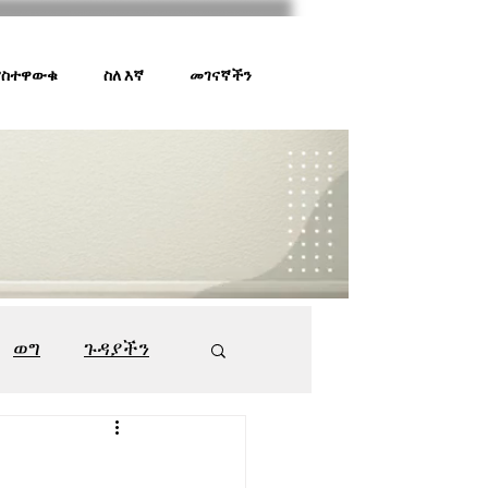
 ያስተዋውቁ
ስለ እኛ
መገናኛችን
ወግ
ጉዳያችን
ገበያ ቅኝት
547
ች