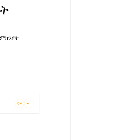
ኘት
ምክንያት 