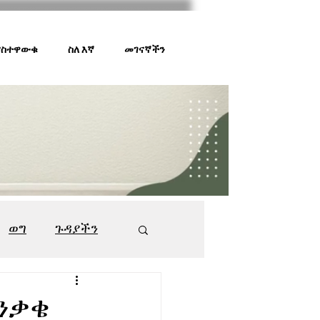
 ያስተዋውቁ
ስለ እኛ
መገናኛችን
ወግ
ጉዳያችን
ገበያ ቅኝት
547
ንቃቄ