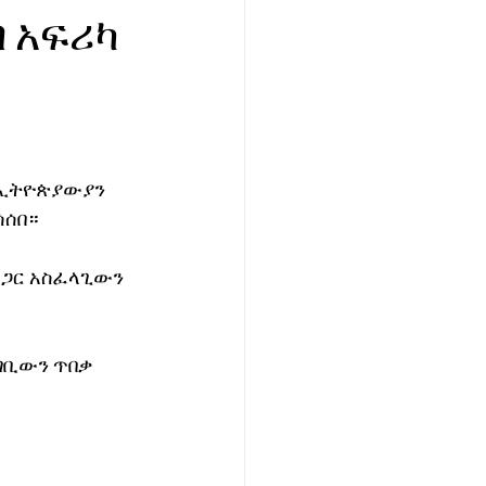
 አፍሪካ
ኢትዮጵያውያን 
ሳሰበ።
 ጋር አስፈላጊውን 
ገቢውን ጥበቃ 