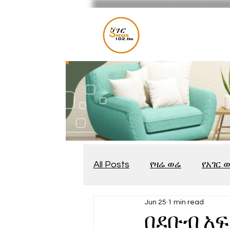
All Posts
የዛሬ ወሬ
የአገር 
Jun 25
1 min read
መቆያ
የጨዋታ እንግዳ
በደቡብ አ