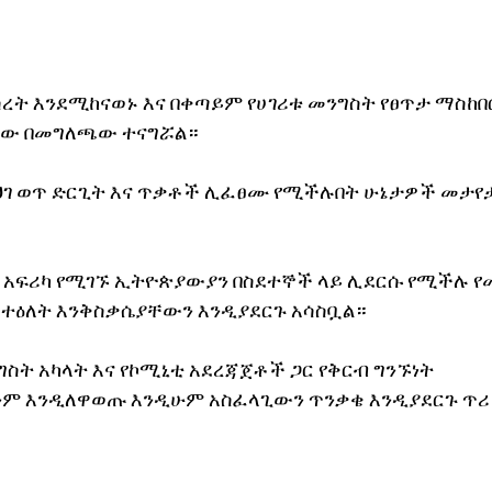
ረት እንደሚከናወኑ እና በቀጣይም የሀገሪቱ መንግስት የፀጥታ ማስከበር
ሲው በመግለጫው ተናግሯል።
 ህገ ወጥ ድርጊት እና ጥቃቶች ሊፈፀሙ የሚችሉበት ሁኔታዎች መታየ
 አፍሪካ የሚገኙ ኢትዮጵያውያን በስደተኞች ላይ ሊደርሱ የሚችሉ የ
 ተዕለት እንቅስቃሴያቸውን እንዲያደርጉ አሳስቧል።
ስት አካላት እና የኮሚኒቲ አደረጃጀቶች ጋር የቅርብ ግንኙነት 
ም እንዲለዋወጡ እንዲሁም አስፈላጊውን ጥንቃቄ እንዲያደርጉ ጥሪ