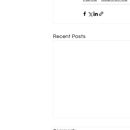
Recent Posts
በአገራዊ ምክክሩ እየተሳተፉ ያሉ ቤተ