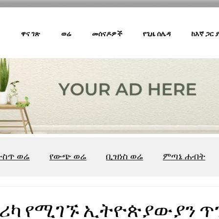
ዋና ገጽ
ወሬ
መሰናዶዎች
የጊዜ ሰሌዳ
ከእኛ ጋር
ውስጥ ወሬ
የውጭ ወሬ
ቢዝነስ ወሬ
ምጣኔ ሐብት
ሸገር ካፌ
ሸገር ሼልፍ
ትዝታ ዘ አራዳ
ልዩ ወሬ
የ
ፍሪካ የሚገኙ ኢትዮጵያውያን ጥ