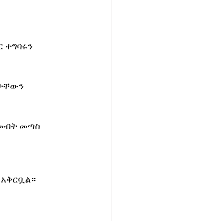
 ተግባሩን 
ታቸውን 
መብት መጣስ 
 አቅርቧል።