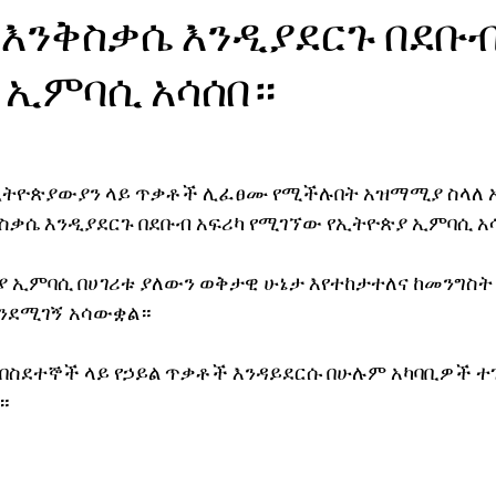
እንቅስቃሴ እንዲያደርጉ በደቡብ
ኖሎጂ
 ኢምባሲ አሳሰበ።
 ኢትዮጵያውያን ላይ ጥቃቶች ሊፈፀሙ የሚችሉበት አዝማሚያ ስላለ 
ስቃሴ እንዲያደርጉ በደቡብ አፍሪካ የሚገኘው የኢትዮጵያ ኢምባሲ አ
ያ ኢምባሲ በሀገሪቱ ያለውን ወቅታዊ ሁኔታ እየተከታተለና ከመንግስት
እንደሚገኝ አሳውቋል።
 በስደተኞች ላይ የኃይል ጥቃቶች እንዳይደርሱ በሁሉም አካባቢዎች ተ
።