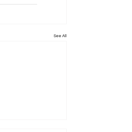
See All
ቡ የፀደቀውን ‘‘የቁልፍ መሠረተ