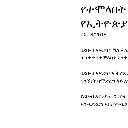
የተሞላበት 
የሀኪምዎ መልዕክት
ባዮቴክ
የኢትዮጵያ
ሰኔ 18/2018
በደቡብ አፍሪካ የሚገኙ
ጥንቃቄ የተሞላበት እንቅ
በደቡብ አፍሪካ የኢትዮጵ
ግንኙነት በማድረግ ላይ 
የደቡብ አፍሪካ መንግስት
እንዲያደርግ አስታውሷል