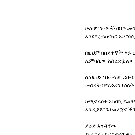
ሁሉም ጉዳዮች በህጉ መሰ
እንደሚያጠናክር ኤምባ
በዚህም በስደተኞች ላይ
ኤምባሲው አስረድቷል።
ስለዚህም በመላው ደቡብ
መሰረት በማድረግ የዕለት
ከሚኖሩበት አካባቢ የመንግ
እንዲያደርጉ፣መረጃዎችን
ያሬድ እንዳሻው
የዛሬ ወሬ
የአገር ውስጥ ወሬ