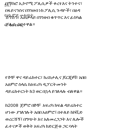
በማክሮ ኢኮኖሚ ፖሊሲዎች ቀረፃ እና ትንተና፣ 
547
በፋይናንስና በገንዘብ ነክ ፖሊሲ ጉዳዮች፣ በዕዳ 
የሀኪምዎ መልዕክት
ሽግሽግ፣ አጠቃላይ በገንዘብ ቁጥጥር እና ፊስካል 
ፖሊሲ ሰርተዋል።
ባዮቴክኖሎጂ
የ IMF ዋና ዳይሬክተር፣ ክሪስታሊና ጆርጂየቫ፣ አበበ 
አዕምሮ ስላሴ ከአፍሪካ ዲፓርትመንት 
ዳይሬክተርነት ከ3 ወር በኋላ ይገለላሉ ብለዋል።
ከ2008  ጀምሮ በIMF  አፍሪካ ክፍል ዳይሬክተር 
ሆነው ያገለገሉት አበበ አዕምሮ፤ በተለይ ከኮቪድ 
ወረርሽኝ፤ በግጭት እና አለመረጋጋት እና ሌሎች 
ፈተናዎች ወቅት አፍሪካ ከድርጅቱ ጋር ባላት 