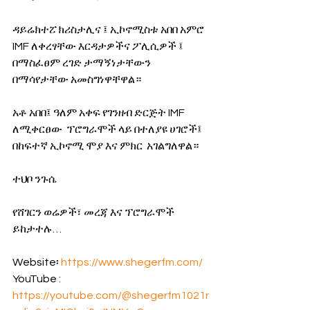
ዳይሬክተፘ ክሪስታሊና ፤ ኢኮኖሚስቱ አበበ አምሮ 
IMF ለቀረፃቸው እርዳታዎችና ፖሊሲዎች ፤ 
በማስፈፀም ረገድ ታማኝነታቸውን 
በማሳየታቸው አመስግነዋቸዋል።
አቶ አበበ፤ ዓለም አቀፍ የገንዘብ ድርጅት IMF 
ለሚቀርፀው  ፕሮግራሞች ላይ በተለያዩ ሀገሮች፤ 
በከፍተኛ ኢኮኖሚ ሞያ እና ምክር  አገልግለዋል።
ተህቦ ንጉሴ
የሸገርን ወሬዎች፣ መረጃ እና ፕሮግራሞች 
ይከታተሉ…
Website፡ 
https://www.shegerfm.com/
YouTube : 
https://youtube.com/@shegerfm1021r