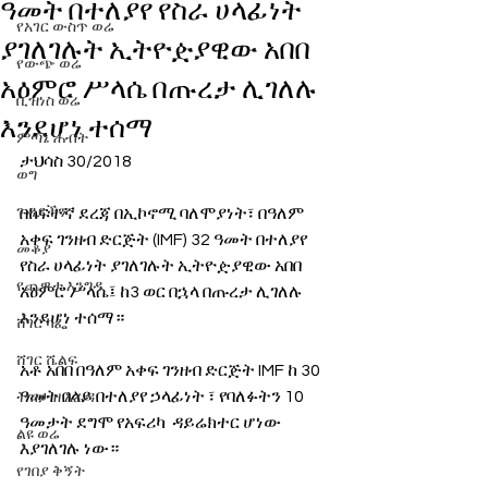
ዓመት በተለያየ የስራ ሀላፊነት
የአገር ውስጥ ወሬ
ያገለገሉት ኢትዮዽያዊው አበበ
የውጭ ወሬ
አዕምሮ ሥላሴ በጡረታ ሊገለሉ
ቢዝነስ ወሬ
እንደሆነ ተሰማ
ምጣኔ ሐብት
ታህሳስ 30/2018 
ወግ
ጉዳያችን
በከፍተኛ ደረጃ በኢኮኖሚ ባለሞያነት፣ በዓለም 
አቀፍ ገንዘብ ድርጅት (IMF) 32 ዓመት በተለያየ 
መቆያ
የስራ ሀላፊነት ያገለገሉት ኢትዮዽያዊው አበበ 
የጨዋታ እንግዳ
አዕምሮ ሥላሴ፤ ከ3 ወር በኋላ በጡረታ ሊገለሉ 
እንደሆነ ተሰማ።
ሸገር ካፌ
ሸገር ሼልፍ
አቶ አበበ በዓለም አቀፍ ገንዘብ ድርጅት IMF ከ 30 
ዓመት በላይ በተለያየ ኃላፊነት ፣ የባለፉትን 10 
ትዝታ ዘ አራዳ
ዓመታት ደግሞ የአፍሪካ  ዳይሬክተር ሆነው 
ልዩ ወሬ
እያገለገሉ ነው።
የገበያ ቅኝት