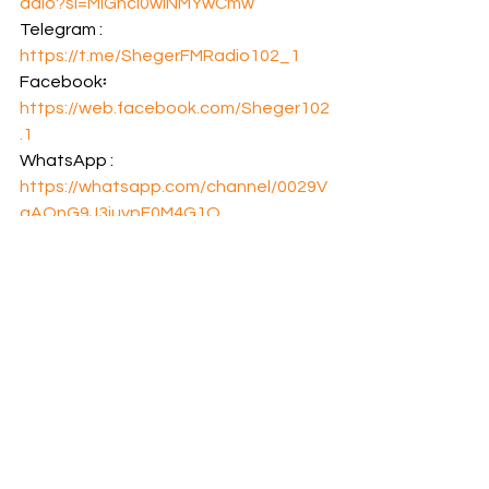
adio?si=MIGhci0wINMYwCmw
Telegram : 
https://t.me/ShegerFMRadio102_1
Facebook፡ 
https://web.facebook.com/Sheger102
.1
WhatsApp : 
https://whatsapp.com/channel/0029V
aAOnG9J3juypE0M4G1O
X : 
https://x.com/shegerfm?s=2
የዛሬ ወሬ
የአገር ውስጥ ወሬ
See All
Recent Posts