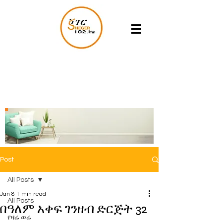
Post
All Posts
Jan 8
1 min read
All Posts
በዓለም አቀፍ ገንዘብ ድርጅት 32
የዛሬ ወሬ