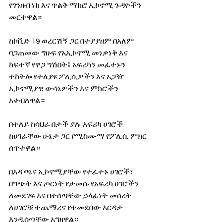
የገንዘብ ነክ እና ጥልቅ ማክሮ ኢኮኖሚ ጉዳዮችን  
መርተዋል።
ከኮቪድ 19 ወረርሽኝ ጋር በተያያዘም በአለም 
ባጋጠመው ግዙፍ የአኢኮኖሚ መነቃነቅ እና 
ከፍተኛ የዋጋ ግሽበት፤ አፍሪካን መፈተኑን 
ተከትሎ የተለያዩ ፖሊሲዎችን እና አጋዥ 
ኢኮኖሚያዊ ውሳኔዎችን እና ምክሮችን 
አቀብለዋል።
በተለይ ከሳህራ በታች ያሉ አፍሪካ ሀገሮች 
ከሀገራቸው ሁኔታ ጋር የሚስሙማ የፖሊሲ ምክር 
ሰጥተዋል።
በእዳ ጫና ኢኮኖሚያቸው የተፈተኑ ሀገሮች፣ 
በግጭት እና ጦርነት የታመሱ የአፍሪካ ሀገሮችን 
ለመደገፍ እና በተሰጣቸው ኃላፊነት መሰረት 
ለሀገሮቹ ተጨማሪና የተመደበው እርዳታ 
እንዲሰጣቸው አግዘዋል።