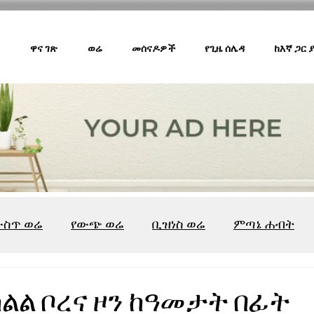
ዋና ገጽ
ወሬ
መሰናዶዎች
የጊዜ ሰሌዳ
ከእኛ ጋር
ውስጥ ወሬ
የውጭ ወሬ
ቢዝነስ ወሬ
ምጣኔ ሐብት
ሸገር ካፌ
ሸገር ሼልፍ
ትዝታ ዘ አራዳ
ልዩ ወሬ
የ
ልል ቦረና ዞን ከዓመታት በፊት