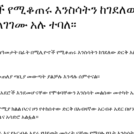
 የሚቆጠሩ እንስሳትን ከገደለ
ኖሎጂ
ላገገሙ አሉ ተባለ፡፡
ን ከዓመታት በፊት በሚሊዮኖች የሚቆጠሩ እንስሳትን ከገደለው ድርቅ እ
መጠለያ ጣቢያ መውጣት ያልቻሉ እንዳሉ ሰምተናል፡፡
ቶ አደሮች እንደመሆናቸው የሞቱባቸውን እንስሳት መልሰው መተካት አ
ሚያ ክልል ቦረና ዞን የተከሰተው ድርቅ በአብዛኛው አርብቶ አደር በሆ
ጫና አሳድሮ አልፏል።
 እና የአርብቶ አደሩ የህይወት መሰረት ናቸው የሚባሉ የቤት እንስሳት