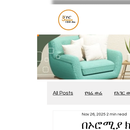
All Posts
የዛሬ ወሬ
የአገር 
Nov 26, 2025
2 min read
መቆያ
የጨዋታ እንግዳ
በኦሮሚያ ክ