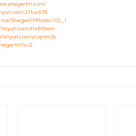
www.shegerfm.com/
tinyurl.com/37tux478
/t.me/ShegerFMRadio102_1
//tinyurl.com/4tx8t8wm
://tinyurl.com/ycxjmm3s
shegerfm?s=2