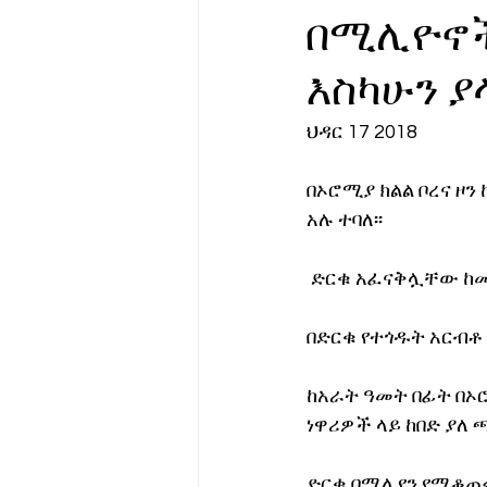
በሚሊዮኖች
የሀኪምዎ መልዕክት
ባዮቴክ
እስካሁን ያ
ህዳር 17 2018
በኦሮሚያ ክልል ቦረና ዞ
አሉ ተባለ፡፡
 ድርቁ አፈናቅሏቸው ከ
በድርቁ የተጎዱት አርብ
ከአራት ዓመት በፊት በኦሮ
ነዋሪዎች ላይ ከበድ ያለ 
ድርቁ በሚሊየን የሚቆጠሩ