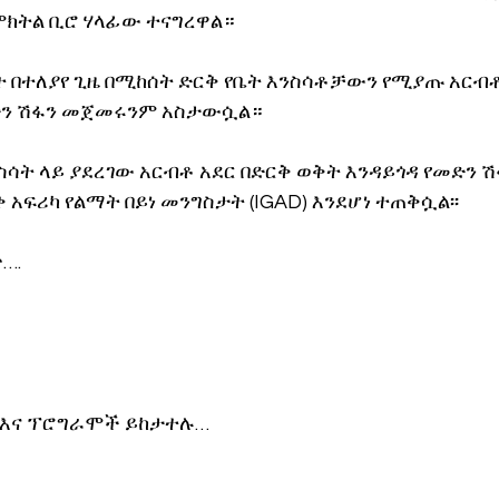
ክትል ቢሮ ሃላፊው ተናግረዋል።
ት በተለያየ ጊዜ በሚከሰት ድርቅ የቤት እንስሳቶቻውን የሚያጡ አርብቶ
ድን ሽፋን መጀመሩንም አስታውሷል።
ስሳት ላይ ያደረገው አርብቶ አደር በድርቅ ወቅት እንዳይጎዳ የመድን ሽ
 አፍሪካ የልማት በይነ መንግስታት (IGAD) እንደሆነ ተጠቅሷል፡፡
….
 እና ፕሮግራሞች ይከታተሉ…