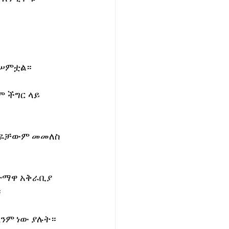
ተሠምቷል።
 ችግር ላይ 
 ቀዬቻውም መመለስ 
ከተማዋ አቅራቢያ 
።
ንም ነው ያሉት።