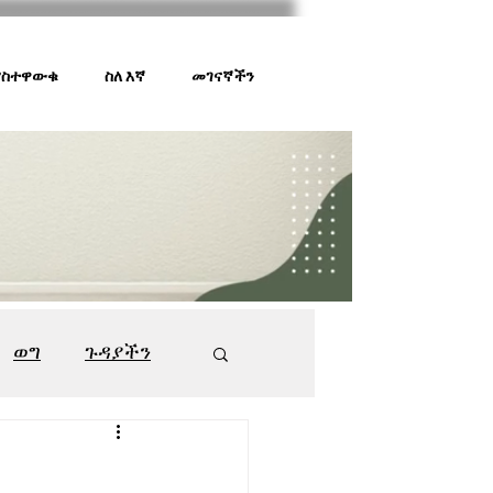
 ያስተዋውቁ
ስለ እኛ
መገናኛችን
ወግ
ጉዳያችን
ገበያ ቅኝት
547