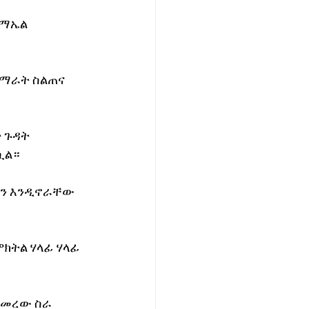
ስማኤል 
ማራት ስልጠና 
 ጉዳት 
ሷል።
ፋን እንዲኖራቸው 
ክትል ሃላፊ ሃላፊ 
ጀመረው ስራ 