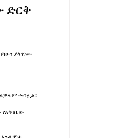
ው ድርቅ
ስካሁን ያላገገሙ 
ልቻሉም ተብሏል፡፡
ኑ የአካባቢው 
 እንዲሞቱ 