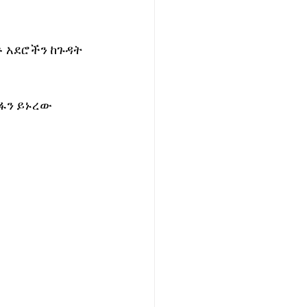
 አደሮችን ከጉዳት 
ፋን ይኑረው 