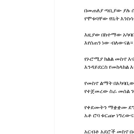
በመጠለያ ጣቢያው ያሉ ሰ
የሞቱባቸው የቤት እንስ
እዚያው በከተማው አካባቢ
እየሰጠን ነው ብለውናል።
የኦሮሚያ ክልል መስኖ እና
እንዳይደርስ የመከላከል 
የመስኖ ልማት በአካባቢው
የተጀመረው ስራ መሰል ጉ
የቀደሙትን ማቋቋሙ ደግሞ
አቶ ሮባ ቱርጬ ነግረውና
አርብቶ አደሮች መስኖ በ