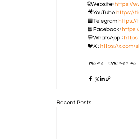
🌐Website፡ 
https://
🎥YouTube 
https://
🟦Telegram 
https:/
📘Facebook፡ 
https:
💬WhatsApp ፡ 
https
🐦X : 
https://x.com/
የዛሬ ወሬ
የአገር ውስጥ ወሬ
Recent Posts