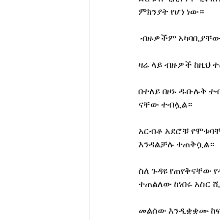
ምክንያት የሆነ ነው። 
 ብዙዎችም አካባቢያቸውን
ዛሬ ላይ ብዙዎች ከዚህ 
በተለይ በዞኑ ዱቡሉቅ ተ
ናቸው ተብሏል።
አርብቶ አደሮቹ የሞቱባቸ
እንዳልቻሉ ተጠቅሷል።
ስለ ጉዳዩ የጠየቅናቸው 
ተጠልለው ከነበሩ አስር 
መልሰው እንዲቋቋሙ ከፍ