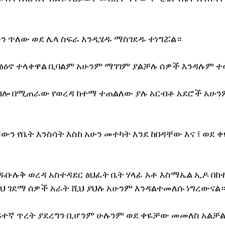
 ጥለው ወደ ሌላ ስፍራ እንዲሄዱ ማስገደዱ ተነግሯል።
ተፅዕኖ ተላቀዋል ቢባልም አሁንም ማገገም ያልቻሉ ሰዎች እንዳሉም 
ብሎ በሚጠራው የወረዳ ከተማ ተጠልለው ያሉ አርብቶ አደሮች አሁንም
ውን የቤት እንስሳት እስከ አሁን መተካት እንደ ከበዳቸው እና ፤ ወደ
የዱቡሉቅ ወረዳ አስተዳደር ፅህፈት ቤት ሃላፊ አቶ እስማኤል ኢዶ በ
ሺህ ገደማ ሰዎች አራት ሺህ ያህሉ አሁንም እንዳልተመለሱ ነግረውናል
ተኛ ጥረት ያደረግን ቢሆንም ሁሉንም ወደ ቀዬቻው መመለስ አልቻል