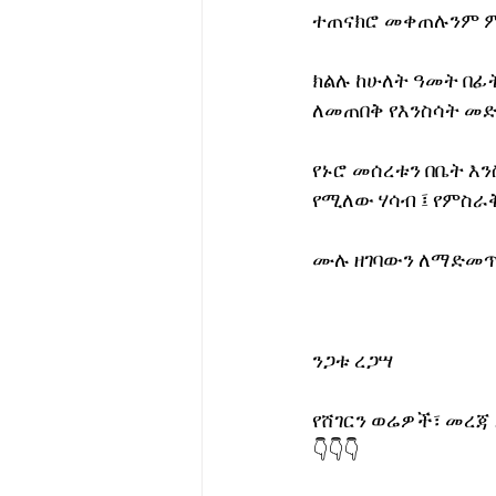
ተጠናክሮ መቀጠሉንም ም
ክልሉ ከሁለት ዓመት በፊ
ለመጠበቅ የእንስሳት መ
የኑሮ መሰረቱን በቤት እን
የሚለው ሃሳብ ፤ የምስራቅ
ሙሉ ዘገባውን ለማድመጥ
ንጋቱ ረጋሣ
የሸገርን ወሬዎች፣ መረጃ
👇👇👇