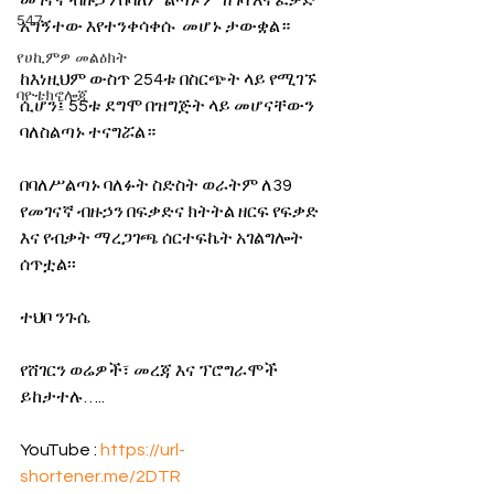
መገናኛ ብዙኃን በባለሥልጣኑ ምዝገባ እና ፈቃድ 
547
አግኝተው እየተንቀሳቀሱ  መሆኑ ታውቋል።
የሀኪምዎ መልዕክት
ከእነዚህም ውስጥ 254ቱ በስርጭት ላይ የሚገኙ 
ባዮቴክኖሎጂ
ሲሆን፤ 55ቱ ደግሞ በዝግጅት ላይ መሆናቸውን 
ባለስልጣኑ ተናግሯል።
በባለሥልጣኑ ባለፉት ስድስት ወራትም ለ39 
የመገናኛ ብዙኃን በፍቃድና ክትትል ዘርፍ የፍቃድ 
እና የብቃት ማረጋገጫ ሰርተፍኬት አገልግሎት 
ሰጥቷል፡፡
ተህቦ ንጉሴ
የሸገርን ወሬዎች፣ መረጃ እና ፕሮግራሞች 
ይከታተሉ…..
YouTube : 
https://url-
shortener.me/2DTR