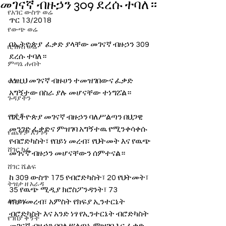
መገናኛ ብዙኃን 309 ደረሱ ተባለ።
የአገር ውስጥ ወሬ
ጥር 13/2018
የውጭ ወሬ
በኢትዮጵያ  ፈቃድ ያላቸው መገናኛ ብዙኃን 309 
ቢዝነስ ወሬ
ደረሱ ተባለ።
ምጣኔ ሐብት
እነዚህ መገናኛ ብዙሀን ተመዝገበውና ፈቃድ 
ወግ
አግኝተው በስራ ያሉ መሆናቸው ተነግፘል።
ጉዳያችን
መቆያ
በኢትዮጵያ መገናኛ ብዙኃን ባለሥልጣን በህጋዊ 
መንገድ ፈቃድና ምዝገባ አግኝተዉ የሚንቀሳቀሱ 
የጨዋታ እንግዳ
የብሮድካስት፣ የበይነ መረብ፣ የህትመት እና የዉጭ 
ሸገር ካፌ
መገናኛ ብዙኃን መሆናቸውን ሰምተናል።
ሸገር ሼልፍ
ከ 309 ውስጥ 175 የብሮድካስት፣ 20 የህትመት፣ 
ትዝታ ዘ አራዳ
35 የዉጭ ሚዲያ ክሮስፖንዳንት፣ 73 
ልዩ ወሬ
የበይነመረብ፣ አምስት የክፍያ ኢንተርኔት 
ብሮድካስት እና አንድ ነፃ የኢንተርኔት ብሮድካስት 
የገበያ ቅኝት