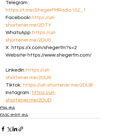
Telegram :  
https://t.me/ShegerFMRadio102_1
Facebook፡ 
https://url-
shortener.me/2DTY
WhatsApp :
https://url-
shortener.me/2DU0
X : https://x.com/shegerfm?s=2                  
Website፡ https://www.shegerfm.com/   
LinkedIn :
https://url-
shortener.me/2DU8
Tiktok : 
https://url-shortener.me/2DUB
Instagram : 
https://url-
shortener.me/2DUD
የዛሬ ወሬ
የአገር ውስጥ ወሬ