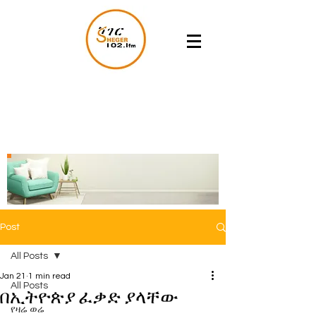
Post
All Posts
Jan 21
1 min read
All Posts
በኢትዮጵያ ፈቃድ ያላቸው
የዛሬ ወሬ