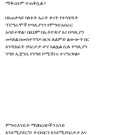
ማቅረቡም ተጠቅሷል።
በአጠቃላይ ባለፉት አራት ቀናት የተካሄዱት 
ፕሮግራሞች የጣሊያንን የምግብ አሰራር 
አሳይተዋል፣ በዚህም በኢትዮጵያ እና በጣሊያን 
መካከል በመስተንግዶ ዘርፍ ለልምድ ልውውጥ በር 
እንዲከፈት ያበረታታ ሆኖ አልፏል ሲሉ የጣሊያን 
ንግድ ኤጀንሲ የንግድ ኮሚሽነሩ ተናግረዋል፡፡
ምግብ እንዴት ማህበረሰቦችን አንድ 
እንደሚያደርግ፣ ትብብርን እንደሚያበረታታ እና 