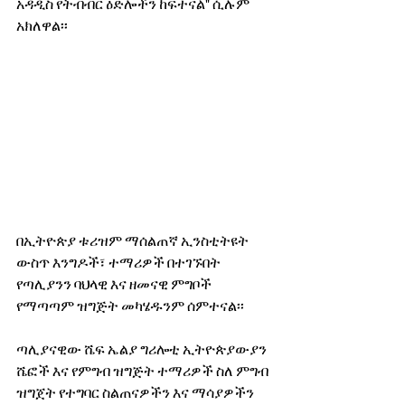
አዳዲስ የትብብር ዕድሎችን ከፍተናል" ሲሉም 
አክለዋል፡፡
በኢትዮጵያ ቱሪዝም ማሰልጠኛ ኢንስቲትዩት 
ውስጥ እንግዶች፣ ተማሪዎች በተገኙበት 
የጣሊያንን ባህላዊ እና ዘመናዊ ምግቦች 
የማጣጣም ዝግጅት መካሄዱንም ሰምተናል፡፡
ጣሊያናዊው ሼፍ ኤልያ ግሪሎቲ ኢትዮጵያውያን 
ሼፎች እና የምግብ ዝግጅት ተማሪዎች ስለ ምግብ 
ዝግጀት የተግባር ስልጠናዎችን እና ማሳያዎችን 