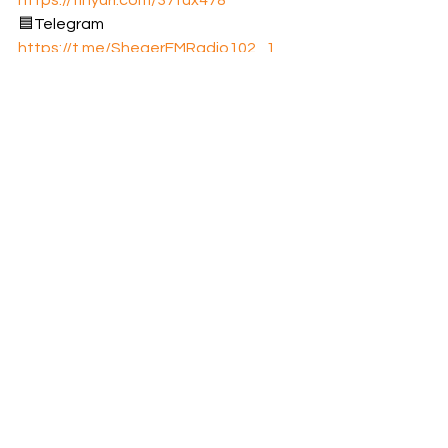
🟦Telegram 
https://t.me/ShegerFMRadio102_1
📘Facebook፡ 
https://tinyurl.com/4tx8t8wm
💬WhatsApp 
https://tinyurl.com/ycxjmm3s
🐦X : 
https://x.com/shegerfm?s=2
See All
Recent Posts