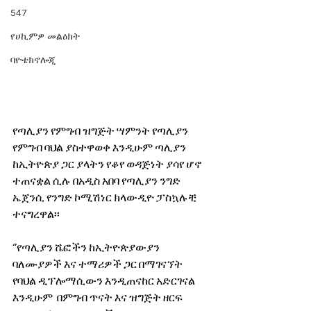
547
የሀኪምዎ መልዕክት
ባዮቴክኖሎጂ
የጣሊያን የምግብ ዝግጅት ሣምንት የጣሊያን 
የምግብ ባህል ያስተዋወቀ እንዲሁም ጣሊያን 
ከኢትዮጵያ ጋር ያላትን የቆየ ወዳጅነት ያሳየ ሆኖ 
ተጠናቋል ሲሉ በአዲስ አበባ የጣሊያን ንግድ 
ኤጀንሲ የንግድ ኮሚሽነር ክላውዲዮ ፓስኳሉቺ 
ተናግረዋል፡፡
‘’የጣሊያን ሼፎችን ከኢትዮጵያውያን 
ባለሙያዎች እና ተማሪዎች ጋር በማገናኘት 
የባህል ዲፕሎማሲውን እንዲጠናከር አድርገናል 
እንዲሁም  በምግብ ጥናት እና ዝግጅት ዘርፍ 