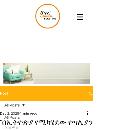
Post
All Posts
Dec 2, 2025
1 min read
All Posts
''በኢትዮጵያ የሚካሄደው የጣሊያን
የዛሬ ወሬ