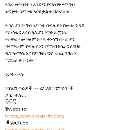
የጋራ መግባባትን እንደሚያጎለብት የምግብ 
ዝግጅት ሳምንቱ አሳይቷል ተብሎለታል፡፡
የጣሊያን ምግብ ሳምንት በጣሊያን የውጭ ጉዳይ 
ሚኒስቴር እና በጣሊያን ንግድ ኤጀንሲ 
የተዋወቀው ዓለም አቀፍ ተነሳሽነት ሲሆን 
ዓላማውም  የጣሊያንን የምግብ አሰራር ለባህል 
ዲፕሎማሲ እና የምግብ ዘርፍ  ወጪ ንግድን 
ማበረታታት ነው፡፡
ንጋቱ ሙሉ
የሸገርን ወሬዎች፣ መረጃ እና ፕሮግራሞች 
ይከታተሉ…
👇👇👇
🌐Website፡ 
https://www.shegerfm.com/
🎥YouTube 
https://tinyurl.com/37tux478