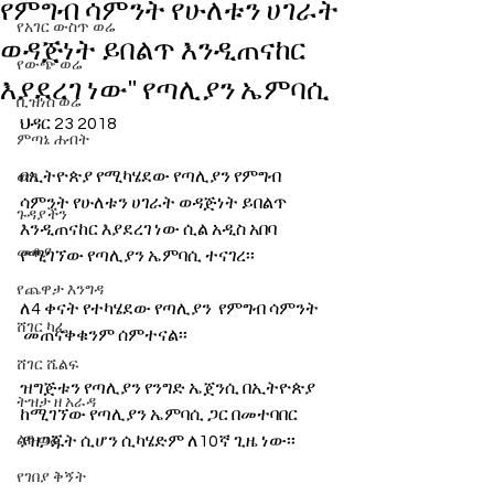
የምግብ ሳምንት የሁለቱን ሀገራት
የአገር ውስጥ ወሬ
ወዳጅነት ይበልጥ እንዲጠናከር
የውጭ ወሬ
እያደረገ ነው'' የጣሊያን ኤምባሲ
ቢዝነስ ወሬ
ህዳር 23 2018
ምጣኔ ሐብት
በኢትዮጵያ የሚካሄደው የጣሊያን የምግብ 
ወግ
ሳምንት የሁለቱን ሀገራት ወዳጅነት ይበልጥ 
ጉዳያችን
እንዲጠናከር እያደረገ ነው ሲል አዲስ አበባ 
መቆያ
የሚገኘው የጣሊያን ኤምባሲ ተናገረ፡፡
የጨዋታ እንግዳ
ለ4 ቀናት የተካሄደው የጣሊያን  የምግብ ሳምንት 
ሸገር ካፌ
 መጠናቀቁንም ሰምተናል፡፡
ሸገር ሼልፍ
ዝግጅቱን የጣሊያን የንግድ ኤጀንሲ በኢትዮጵያ 
ትዝታ ዘ አራዳ
ከሚገኘው የጣሊያን ኤምባሲ ጋር በመተባበር 
ልዩ ወሬ
ያዘጋጁት ሲሆን ሲካሄድም ለ10ኛ ጊዜ ነው፡፡
የገበያ ቅኝት