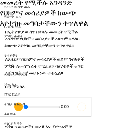
መመረት የሚችሉ አንዳንድ
የአገር ውስጥ ወሬ
የህክምና መሳሪያዎች ከውጭ
የውጭ ወሬ
እየተገዙ መግባታቸውን ቀጥለዋል
ቢዝነስ ወሬ
በኢትዮጵያ ውስጥ በቀላሉ መመረት የሚችሉ 
ምጣኔ ሐብት
አንዳንድ የህክምና መሳሪያዎች አሁንም በዶላር 
ከውጭ እየተገዙ መግባታቸውን ቀጥለዋል፡፡
ወግ
ጉዳያችን
ለእዚህም በህክምና መሳሪያዎች ወይም ግብአቶች 
መቆያ
ምርት ለመሰማራት የሚፈልጉ ባለሃብቶች ቁጥር 
እጅግ ዝቅተኛ መሆኑ ነው ተብሏል፡፡
የጨዋታ እንግዳ
ሸገር ካፌ
በረከት አካሉ
ሸገር ሼልፍ
ትዝታ ዘ አራዳ
0:00
ልዩ ወሬ
የገበያ ቅኝት
የሸገርን ወሬዎች፣ መረጃ እና ፕሮግራሞች 