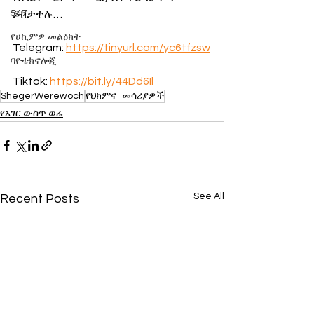
547
ይከታተሉ…
የሀኪምዎ መልዕክት
Telegram: 
https://tinyurl.com/yc6tfzsw
ባዮቴክኖሎጂ
Tiktok: 
https://bit.ly/44Dd6Il
ShegerWerewoch
የህክምና_መሳሪያዎች
የአገር ውስጥ ወሬ
See All
Recent Posts