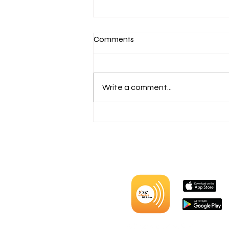
በአገራዊ ምክክሩ እየተሳተፉ ያሉ ቤተ
Comments
እስራኤላውያን ከምክከሩ በኋላ
እውቅና ይሰጠናል ብለው ተስፋ
ነሐሴ 1 2018 በአገራዊ ምክክሩ
እንደሚያደርጉ ተናገሩ፡፡
እየተሳተፉ ያሉ ቤተ እስራኤላውያን
Write a comment...
ከምክከሩ በኋላ እውቅና ይሰጠናል ብለው
ተስፋ እንደሚያደርጉ ተናገሩ፡፡ በኢትዮጵያ
እስከሁን ድርሶብናል ላሉት "መገለል እና
መገፋት "በዓይነትም፣ በገንዘብ ካሣ
እንፈልጋለን ሲሉ በኢትዮጵያ የቤተ
እስራኤል የልማት ድርጅት ፕሬዚዳንት
አቶ በላይነህ ታ