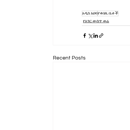
አዲስ አበባ
የቀበሌ ቤቶች
የአገር ውስጥ ወሬ
Recent Posts