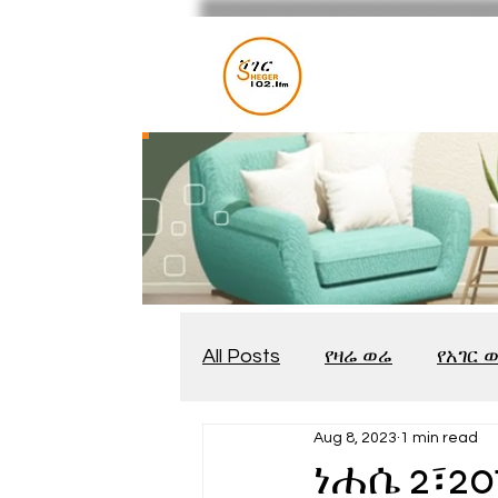
All Posts
የዛሬ ወሬ
የአገር 
Aug 8, 2023
1 min read
መቆያ
የጨዋታ እንግዳ
ነሐሴ 2፣20