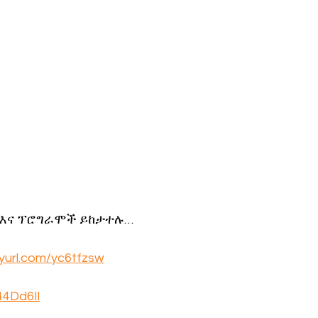
 እና ፕሮግራሞች ይከታተሉ…
inyurl.com/yc6tfzsw
/44Dd6Il