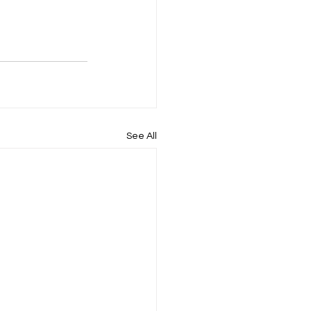
See All