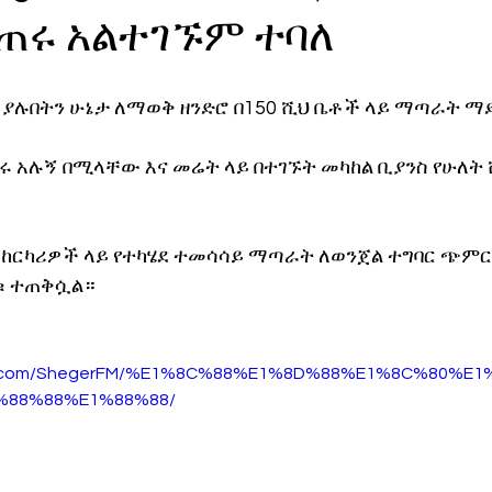
ጠሩ አልተገኙም ተባለ
ኖሎጂ
 ያሉበትን ሁኔታ ለማወቅ ዘንድሮ በ150 ሺህ ቤቶች ላይ ማጣራት ማ
ሩ አሉኝ በሚላቸው እና መሬት ላይ በተገኙት መካከል ቢያንስ የሁለት 
ከርካሪዎች ላይ የተካሄደ ተመሳሳይ ማጣራት ለወንጀል ተግባር ጭም
ቁ ተጠቅሷል።
oud.com/ShegerFM/%E1%8C%88%E1%8D%88%E1%8C%80%E
%88%88%E1%88%88/