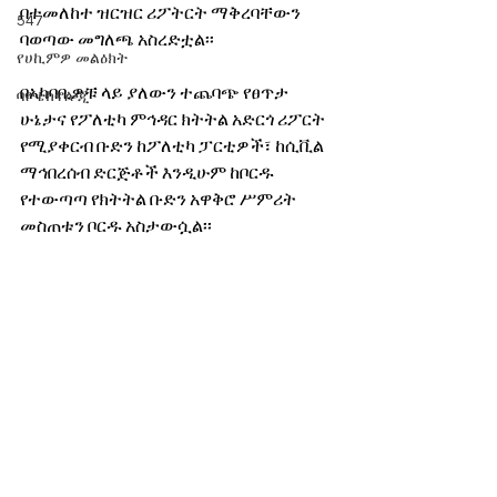
በተመለከተ ዝርዝር ሪፖትርት ማቅረባቸውን 
547
ባወጣው መግለጫ አስረድቷል፡፡
የሀኪምዎ መልዕክት
በአካባቢዎቹ ላይ ያለውን ተጨባጭ የፀጥታ 
ባዮቴክኖሎጂ
ሁኔታና የፖለቲካ ምኅዳር ክትትል አድርጎ ሪፖርት 
የሚያቀርብ ቡድን ከፖለቲካ ፓርቲዎች፣ ከሲቪል 
ማኅበረሰብ ድርጅቶች እንዲሁም ከቦርዱ 
የተውጣጣ የክትትል ቡድን አዋቅሮ ሥምሪት 
መስጠቱን ቦርዱ አስታውሷል፡፡