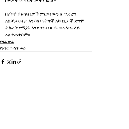
ቦታዎች መኖራቸው ተነግሯል።
በየትኞቹ አካባቢዎች ምርጫውን ለማድረግ 
አስቻይ ሁኔታ እንዳለ፣ የትኖች አካባቢዎች ደግሞ 
ትኩረት የሚሹ  እንደሆኑ በቦርዱ መግለጫ ላይ 
አልተጠቀሰም፡፡
የዛሬ ወሬ
የአገር ውስጥ ወሬ
See All
Recent Posts