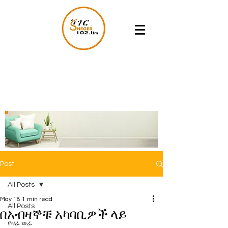
Post
All Posts
May 18
1 min read
All Posts
በአብዛኞቹ አካባቢዎች ላይ
የዛሬ ወሬ