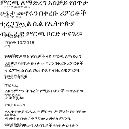
ምርጫ ለማድረግ አስቻይ የፀጥታ
የአገር ውስጥ ወሬ
ሁኔታ መኖሩን በቀረቡ ሪፖርቶች
የውጭ ወሬ
ተረጋግጧል ሲል የኢትዮጵያ
ቢዝነስ ወሬ
ብሔራዊ ምርጫ ቦርድ ተናገረ፡፡
ምጣኔ ሐብት
ግንቦት 10/2018
ወግ
ጉዳያችን
በአብዛኛዎቹ አካባቢዎች ላይ ምርጫ ለማድረግ 
አስቻይ የፀጥታ ሁኔታ መኖሩን በቀረቡ ሪፖርቶች 
መቆያ
ተረጋግጧል ሲል የኢትዮጵያ ብሔራዊ ምርጫ 
የጨዋታ እንግዳ
ቦርድ ተናገረ፡፡
ሸገር ካፌ
አሁንም ግን  ትኩረት የሚሹ ቦታዎች መኖራቸው 
ሸገር ሼልፍ
ተጠቅሷል፡፡
ትዝታ ዘ አራዳ
የኢትዮጵያ ብሔራዊ ምርጫ  ሥምሪት የሰጣቸው 
ልዩ ወሬ
የክትትል ቡድኖች 7ኛው ጠቅላላ ምርጫ 
የገበያ ቅኝት
የሚካሄድባቸውን አካባቢዎች የፀጥታ ሁኔታን 