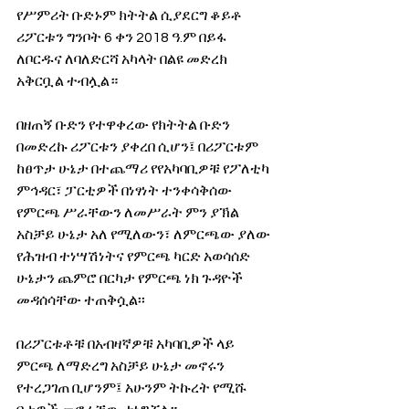
የሥምሪት ቡድኑም ክትትል ሲያደርግ ቆይቶ 
ሪፖርቱን ግንቦት 6 ቀን 2018 ዓ.ም በይፋ 
ለቦርዱና ለባለድርሻ አካላት በልዩ መድረክ 
አቅርቧል ተብሏል።
በዘጠኝ ቡድን የተዋቀረው የክትትል ቡድን  
በመድረኩ ሪፖርቱን ያቀረበ ሲሆን፤ በሪፖርቱም 
ከፀጥታ ሁኔታ በተጨማሪ የየአካባቢዎቹ የፖለቲካ 
ምኅዳር፣ ፓርቲዎች በነፃነት ተንቀሳቅሰው 
የምርጫ ሥራቸውን ለመሥራት ምን ያኽል 
አስቻይ ሁኔታ አለ የሚለውን፣ ለምርጫው ያለው 
የሕዝብ ተነሣሽነትና የምርጫ ካርድ አወሳሰድ 
ሁኔታን ጨምሮ በርካታ የምርጫ ነክ ጉዳዮች 
መዳሰሳቸው ተጠቅሷል፡፡
በሪፖርቱቶቹ በአብዛኛዎቹ አካባቢዎች ላይ 
ምርጫ ለማድረግ አስቻይ ሁኔታ መኖሩን 
የተረጋገጠ ቢሆንም፤ አሁንም ትኩረት የሚሹ 