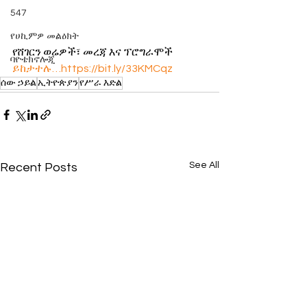
547
የሀኪምዎ መልዕክት
የሸገርን ወሬዎች፣ መረጃ እና ፕሮግራሞች 
ባዮቴክኖሎጂ
ይከታተሉ…https://bit.ly/33KMCqz
ሰው ኃይል
ኢትዮጵያን
የሥራ እድል
See All
Recent Posts