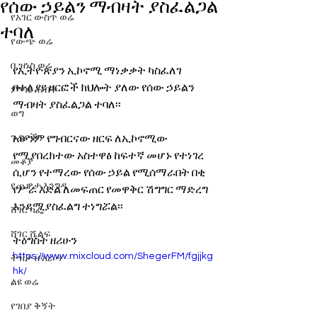
የሰው ኃይልን ማብዛት ያስፈልጋል
የአገር ውስጥ ወሬ
ተባለ
የውጭ ወሬ
ቢዝነስ ወሬ
የኢትዮጵያን ኢኮኖሚ ማነቃቃት ካስፈለገ 
በተለያዩ ዘርፎች ክህሎት ያለው የሰው ኃይልን 
ምጣኔ ሐብት
ማብዛት ያስፈልጋል ተባለ፡፡
ወግ
ጉዳያችን
አሁንም የግብርናው ዘርፍ ለኢኮኖሚው 
የሚያበረክተው አስተዋፅ ከፍተኛ መሆኑ የተነገረ 
መቆያ
ሲሆን የተማረው የሰው ኃይል የሚሰማራበት በቂ 
የጨዋታ እንግዳ
የሥራ እድል ለመፍጠር የመዋቅር ሽግግር ማድረግ 
እንደሚያስፈልግ ተነግሯል፡፡
ሸገር ካፌ
ሸገር ሼልፍ
ትዕግስት ዘሪሁን
https://www.mixcloud.com/ShegerFM/fgjjkg
ትዝታ ዘ አራዳ
hk/
ልዩ ወሬ
የገበያ ቅኝት