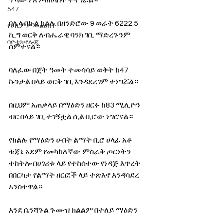
ጥላውን እንዳጠላበት ተናግሯል። 
547
በሌላ በኩል ክልሉ በዘንድሮው 9 ወራት 6222.5 
የሀኪምዎ መልዕክት
ኪ.ግ ወርቅ ለብሔራዊ ባንክ ገቢ ማድረጉንም 
ባዮቴክኖሎጂ
ሰምተናል። 
ባለፈው በጀት ዓመት ተመሳሳይ ወቅት ከ47 
ኩንታል በላይ ወርቅ ገቢ እንዳደረገም ተነግሯል።
በዚህም አጠቃላይ በማዕድን ዘርፉ ከ83 ሚሊዮን 
ብር በላይ ገቢ ተገኝቷል ሲል ቢሮው ነግሮናል።
የክልሉ የማዕድን ሀብት ልማት ቢሮ ሀላፊ አቶ 
ቱጃኔ አደም የመካከለኛው ምስራቅ ጦርነትን 
ተከትሎ በሀገሪቱ ላይ የተከሰተው የነዳጅ እጥረት 
በበርካታ የልማት ዘርፎች ላይ ተጽእኖ እንዳሳደረ 
አንስተዋል።
እንደ ቤንሻጉል ጉሙዝ ክልልም በተለይ ማዕድን 