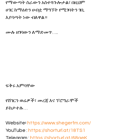
የማውጣት ስራውን አስተጓጉሎታል፣ በዚህም 
ሀገር ከማዕድን ሀብቷ ማግኘት የሚገባትን ገቢ 
እያሳጣት ነው ብለዋል።
ሙሉ ዘገባውን ለማድመጥ…..
ፍቅሩ አምባቸው
የሸገርን ወሬዎች፣ መረጃ እና ፕሮግራሞች 
ይከታተሉ…
Website፡ 
https://www.shegerfm.com/
YouTube : 
https://shorturl.at/18TS1
Telegram : 
https://shorturl.at/68aeK