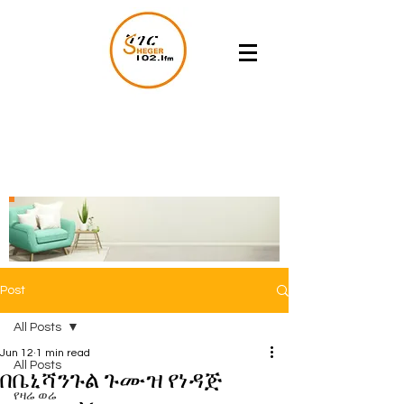
Post
All Posts
Jun 12
1 min read
All Posts
በቤኒሻንጉል ጉሙዝ የነዳጅ
የዛሬ ወሬ