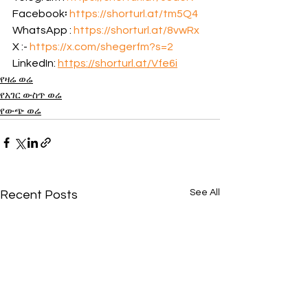
Facebook፡ 
https://shorturl.at/tm5Q4
WhatsApp : 
https://shorturl.at/8vwRx
X :- 
https://x.com/shegerfm?s=2
LinkedIn: 
https://shorturl.at/Vfe6i
የዛሬ ወሬ
የአገር ውስጥ ወሬ
የውጭ ወሬ
See All
Recent Posts