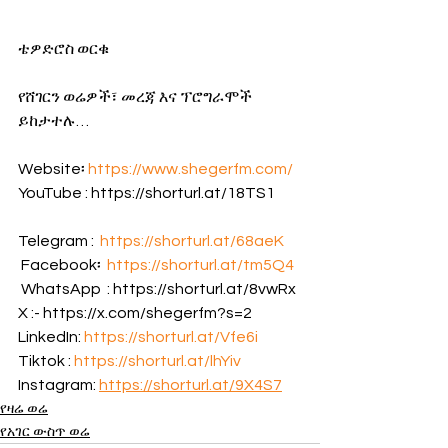
ቴዎድሮስ ወርቁ
የሸገርን ወሬዎች፣ መረጃ እና ፕሮግራሞች 
ይከታተሉ…
Website፡ 
https://www.shegerfm.com/
YouTube : https://shorturl.at/18TS1         
Telegram :  
https://shorturl.at/68aeK
 Facebook፡  
https://shorturl.at/tm5Q4
 WhatsApp  : https://shorturl.at/8vwRx 
X :- https://x.com/shegerfm?s=2 
LinkedIn: 
https://shorturl.at/Vfe6i
Tiktok : 
https://shorturl.at/lhYiv
Instagram: 
https://shorturl.at/9X4S7
የዛሬ ወሬ
የአገር ውስጥ ወሬ