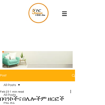
Post
All Posts
Feb 23
1 min read
All Posts
በባንኮችና በሌሎችም ዘርፎች
የዛሬ ወሬ