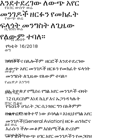
እንደተደረገው ለውጭ አየር
የአገር ውስጥ ወሬ
መንገዶች ዘርፉን የመክፈት
የውጭ ወሬ
ፍላጎት መንግስት ለጊዜው
ቢዝነስ ወሬ
የለውም ተባለ፡፡
ምጣኔ ሐብት
የካቲት 16/2018  
ወግ
ጉዳያችን
በባንኮችና በሌሎችም  ዘርፎች እንደተደረገው 
ለውጭ አየር መንገዶች ዘርፉን የመክፈት ፍላጎት 
መቆያ
መንግስት ለጊዜው የለውም ተባለ፡፡ 
የጨዋታ እንግዳ
በኢትዮጵያ የሚሰሩ የግል አየር መንገዶች ብዛት 
ሸገር ካፌ
12 ቢደርስም እነደ ኬኒያ እና ኡጋንዳ ካሉት 
ሸገር ሼልፍ
የጎረቤት ሀገራት ጋር ሲነፃፀር ግን በአቅምም 
በቁጥርም ዝቅተኛ ነው ይባላል። እነዚህ የግል አየር 
ትዝታ ዘ አራዳ
መንገዶች(General Aviation) ዘርፉ ጠንክሮና 
ልዩ ወሬ
እራሱን ችሎ መቆም እስከሚችል ድረስም 
የገበያ ቅኝት
መንግስት የውጭ ሀገር አየር መንገዶችን የመጋበዝ 