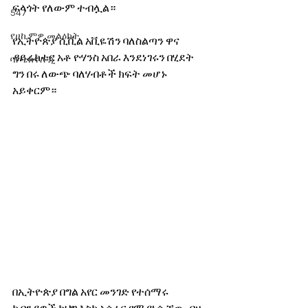
ፍላጎት የለውም ተብሏል። 
547
የሀኪምዎ መልዕክት
የኢትዮጵያ ሲቪል አቪዬሽን ባለስልጣን ዋና 
ዳይሬክተር አቶ ዮሃንስ አበራ እንደነገሩን በሂደት 
ባዮቴክኖሎጂ
ግን በሩ ለውጭ ባለሃብቶች ክፍት መሆኑ 
አይቀርም። 
በኢትዮጵያ በግል አየር መንገድ የተሰማሩ 