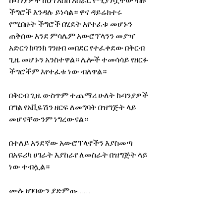
ኩባንያዎች ከህግ እስከ አሰራር የሚያነሷቸው ብዙ 
ችግሮች እንዳሉ ይነሳል። ዋና ዳይሬክተሩ 
የሚበዙት ችግሮች በሂደት እየተፈቱ መሆኑን 
ጠቅሰው እንደ ምሳሌም አውሮፕላንን መያዣ 
አድርጎ ከባንክ ገንዘብ መበደር የተፈቀደው በቅርብ 
ጊዜ መሆኑን አንስተዋል። ሌሎች ተመሳሳይ የዘርፉ 
ችግሮችም እየተፈቱ ነው ብለዋል። 
በቅርብ ጊዜ ውስጥም ተጨማሪ ሁለት ኩባንያዎች 
በግል የአቪዬሽን ዘርፍ ለመግባት በዝግጅት ላይ 
መሆናቸውንም ነግረውናል። 
በተለይ አንደኛው አውሮፕላኖችን እያስመጣ 
በአፍሪካ ሀገራት እያከራየ ለመስራት በዝግጅት ላይ 
ነው ተብሏል። 
ሙሉ ዘገባውን ያድምጡ…… 