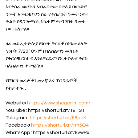
እየተሰራ መሆኑን አብራርተው በተለይ በዘንድሮ 
ዓመት አመርቂ የሆነ ስራ የተሰራበት ዓመት ነው፣ 
ትልቅ የዲፕሎማሲ ስኬትም የተገኘበት ዓመት 
ነው ብለዋል፡፡
ዛሬ ወደ ኢትዮጵያ የገቡት ቅርሶች በነገው ዕለት 
ግንቦት 7/2018ዓ.ም በባለስልጣን መ/ቤቱ 
የቅርሶቹ ርክክብ እንደሚደረግ የኢትዮጵያ ቅርስ 
ባለስልጣን ተናግሯል፡፡
የሸገርን ወሬዎች፣ መረጃ እና ፕሮግራሞች 
ይከታተሉ…
Website፡ 
https://www.shegerfm.com/
YouTube : https://shorturl.at/18TS1 
Telegram : 
https://shorturl.at/68aeK
Facebook፡ 
https://shorturl.at/tm5Q4
WhatsApp : https://shorturl.at/8vwRx 