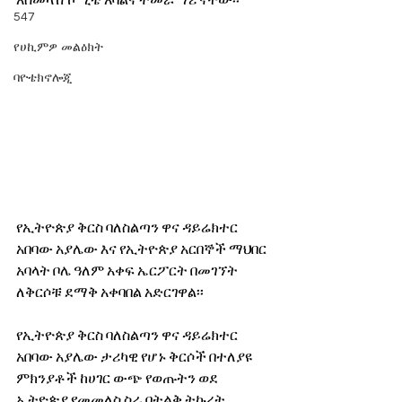
አስመላሽ ኮሚቴ አባልና ተመራማሪ ናቸው፡፡
547
የሀኪምዎ መልዕክት
ባዮቴክኖሎጂ
የኢትዮጵያ ቅርስ ባለስልጣን ዋና ዳይሬክተር 
አበባው አያሌው እና የኢትዮጵያ አርበኞች ማህበር 
አባላት ቦሌ ዓለም አቀፍ ኤርፖርት በመገኘት 
ለቅርሶቹ ደማቅ አቀባበል አድርገዋል፡፡
የኢትዮጵያ ቅርስ ባለስልጣን ዋና ዳይሬክተር 
አበባው አያሌው ታሪካዊ የሆኑ ቅርሶች በተለያዩ 
ምክንያቶች ከሀገር ውጭ የወጡትን ወደ 
ኢትዮጵያ የመመለስ ስራ በትልቅ ትኩረት 