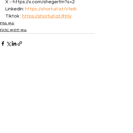
X :- https://x.com/shegerfm?s=2 
LinkedIn: 
https://shorturl.at/Vfe6i
Tiktok : 
https://shorturl.at/lhYiv
የዛሬ ወሬ
የአገር ውስጥ ወሬ
See All
Recent Posts