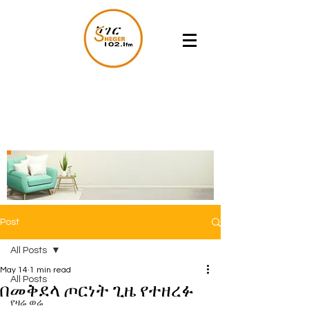
Post
All Posts
May 14
1 min read
All Posts
በመቅደላ ጦርነት ጊዜ የተዘረፉ
የዛሬ ወሬ