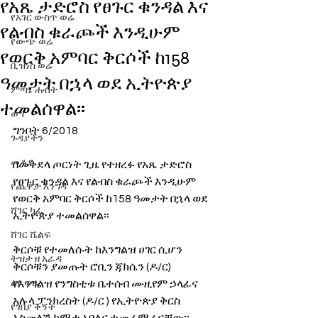
የአጼ ታድሮስ የፀጉር ቁንዳል እና
የአገር ውስጥ ወሬ
የልብስ ቁራጮች እንዲሁም
የውጭ ወሬ
የወርቅ አምባር ቅርሶች ከ158
ቢዝነስ ወሬ
ዓመታት በኋላ ወደ ኢትዮጵያ
ምጣኔ ሐብት
ተመልሰዋል፡፡
ወግ
ግንቦት 6/2018
ጉዳያችን
መቆያ
በመቅደላ ጦርነት ጊዜ የተዘረፉ የአጼ ታድሮስ 
የፀጉር ቁንዳል እና የልብስ ቁራጮች እንዲሁም 
የጨዋታ እንግዳ
የወርቅ አምባር ቅርሶች ከ158 ዓመታት በኋላ ወደ 
ሸገር ካፌ
ኢትዮጵያ ተመልሰዋል፡፡
ሸገር ሼልፍ
ቅርሶቹ የተመለሱት ከእንግልዝ ሀገር ሲሆን 
ትዝታ ዘ አራዳ
ቅርሶቹን ያመጡት ሮቢን ጃክሴን (ዶ/ር) 
ልዩ ወሬ
የእንግልዝ የንግስቲቱ ቤተሰብ ሙዚየም ኃላፊና 
አሉላ ፓንክረስት (ዶ/ር ) የኢትዮጵያ ቅርስ 
የገበያ ቅኝት