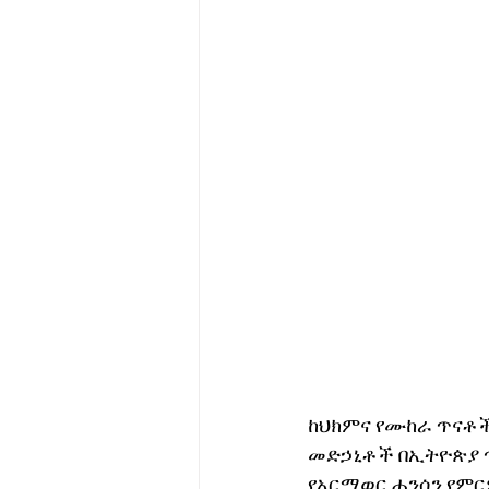
ከህክምና የሙከራ ጥናቶ
መድኃኒቶች በኢትዮጵያ ጥ
የአርማወር ሐንሰን የምር