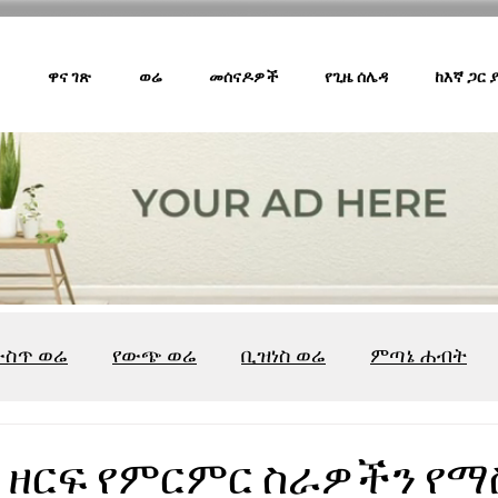
ዋና ገጽ
ወሬ
መሰናዶዎች
የጊዜ ሰሌዳ
ከእኛ ጋር
ውስጥ ወሬ
የውጭ ወሬ
ቢዝነስ ወሬ
ምጣኔ ሐብት
ሸገር ካፌ
ሸገር ሼልፍ
ትዝታ ዘ አራዳ
ልዩ ወሬ
የ
 ዘርፍ የምርምር ስራዎችን የ