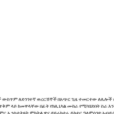
ች ውስጥም ለድንገተኛ ወረርሽኞች በአጭር ጊዜ ተመርተው ለሌሎች 
ቅም ላይ ከመዋላቸው በፊት የክሊኒካል ሙከራ የሚካሄድበት ስራ እ
ምር ኢንስቲትዩት ምክትል ዋና ዳይሬክተሩ ዶክተር ዓለምሰገድ አብዲሳ