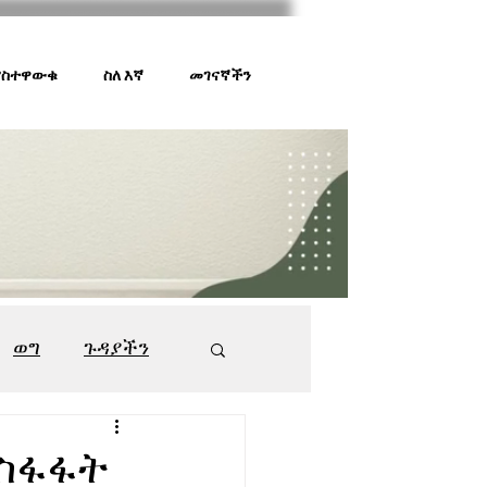
 ያስተዋውቁ
ስለ እኛ
መገናኛችን
ወግ
ጉዳያችን
ገበያ ቅኝት
547
ማስፋፋት