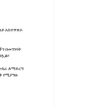
ላይ አስተዋጽኦ 
ን በመገንባት 
ሏል፡፡
ሙከራ ለማድረግ 
ቅ የሚያግዙ 