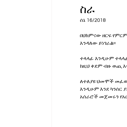
ስራ
የሀኪምዎ መልዕክት
ባዮቴክ
ሰኔ 16/2018  
በህክምናው ዘርፍ የምርም
እንዳለው ይነገራል፡፡
ተላላፊ እንዲሁም ተላላፊ
ከዚህ ቀደም ብዙ ወጪ እና
ለተለያዩ ህመሞች መፈወ
እንዲሁም እንደ ካንሰር
አሰራሮች መጀመሩን የአር