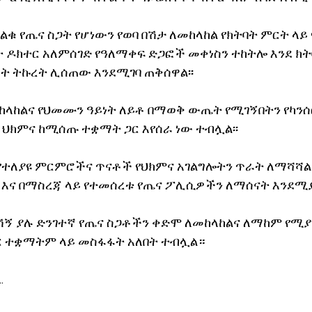
ልቁ የጤና ስጋት የሆነውን የወባ በሽታ ለመከላከል የክትባት ምርት ላ
ክተር አለምሰገድ የዓለማቀፍ ድጋፎች መቀነስን ተከትሎ እንደ ክትባ
ት ትኩረት ሊሰጠው እንደሚገባ ጠቅሰዋል፡፡
ላከልና የህመሙን ዓይነት ለይቶ በማወቅ ውጤት የሚገኝበትን የካን
 ህክምና ከሚሰጡ ተቋማት ጋር እየሰራ ነው ተብሏል፡፡
የተለያዩ ምርምሮችና ጥናቶች የህክምና አገልግሎትን ጥራት ለማሻሻል 
ና በማስረጃ ላይ የተመሰረቱ የጤና ፖሊሲዎችን ለማሰናት እንደሚያግ
ኝ ያሉ ድንገተኛ የጤና ስጋቶችን ቀድሞ ለመከላከልና ለማከም የሚያ
 ተቋማትም ላይ መስፋፋት አለበት ተብሏል።
 