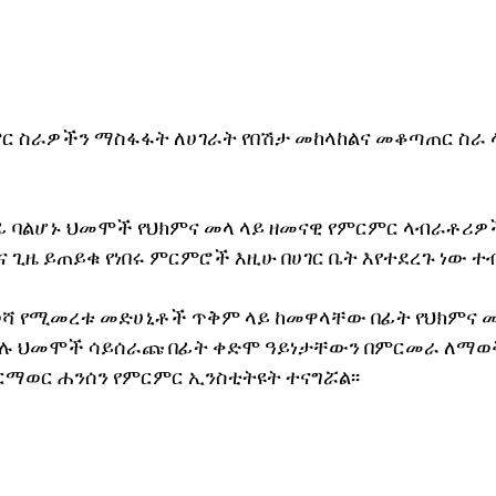
ኖሎጂ
ር ስራዎችን ማስፋፋት ለሀገራት የበሽታ መከላከልና መቆጣጠር ስራ 
 ባልሆኑ ህመሞች የህክምና መላ ላይ ዘመናዊ የምርምር ላብራቶሪዎች
 ጊዜ ይጠይቁ የነበሩ ምርምሮች እዚሁ በሀገር ቤት እየተደረጉ ነው ተብ
ሻ የሚመረቱ መድሀኒቶች ጥቅም ላይ ከመዋላቸው በፊት የህክምና 
 ያሉ ህመሞች ሳይሰራጩ በፊት ቀድሞ ዓይነታቸውን በምርመራ ለማወ
ማወር ሐንሰን የምርምር ኢንስቲትዩት ተናግሯል፡፡