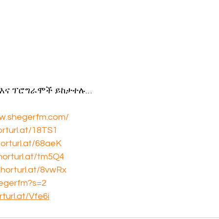
 እና ፕሮግራሞች ይከታተሉ…
ww.shegerfm.com/
orturl.at/18TS1
horturl.at/68aeK
shorturl.at/tm5Q4
shorturl.at/8vwRx
hegerfm?s=2
rturl.at/Vfe6i