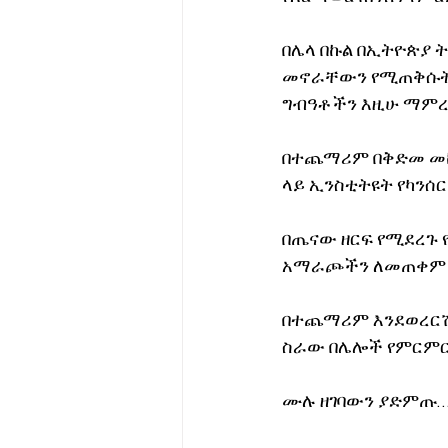
በሌላ በኩል በኢትዮጵያ ት
መኖራቸውን የሚጠቅሱት ዶ
ግብዓቶችን እዚሁ ማምረ
በተጨማሪም በቅድመ መከ
ላይ ኢንስቲትዩት የካንሰር
በጤናው ዘርፍ የሚደረጉ 
አማራጮችን ለመጠቀም እ
በተጨማሪም እንደወረርሽ
ስራው በሌሎች የምርምር
ሙሉ ዘገባውን ያድምጡ….