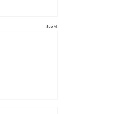
See All
ብ የሥርዓተ ምግብ ጉዳይ
 ኢትዮጵያ መሻገር