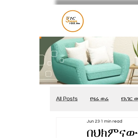
All Posts
የዛሬ ወሬ
የአገር 
Jun 23
1 min read
መቆያ
የጨዋታ እንግዳ
በህክምናው