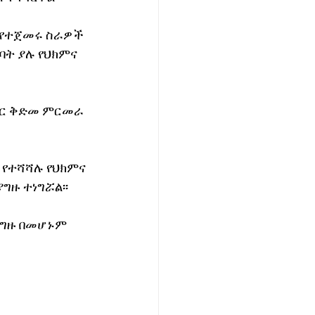
ይ የተጀመሩ ስራዎች 
ት ያሉ የህክምና 
ሰር ቅድመ ምርመራ 
የተሻሻሉ የህክምና 
ዙ ተነግሯል፡፡
ግዙ በመሆኑም 