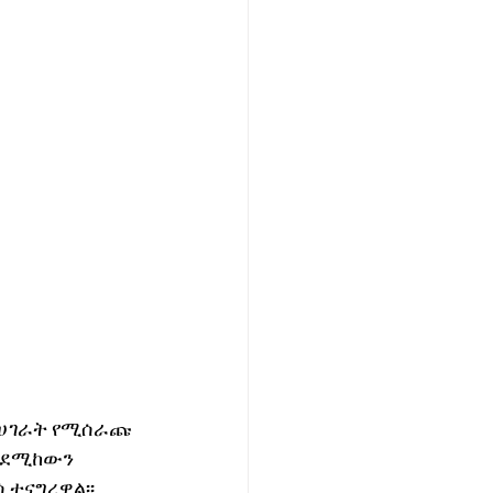
ሀገራት የሚሰራጩ 
ንደሚከውን 
 ተናግረዋል፡፡