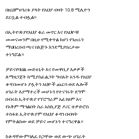
በዚህምሀገሪቱ ያላት የአህያ ብዛት 10.8 ሚሊዮን 
ደርሷል ተብሏል፡፡
በኢትዮጵያየአህያ ቄራ መኖር እና የአህዮቹ 
መመናመንም በዚሁ የሚቀጥል ከሆነ የገጠሩን 
ማህበረሰብ ጫና በእጅጉ እንደሚያበረታው 
ተነግሯል።
ቻይናየባህል መድሀኒት እና የመዋቢያ እቃዎች 
ለማዘጋጀት ከሚያስፈልጋት ግብአት አንዱ የአህያ 
ቆዳ በመሆኑ ያሏትን አህዮች ጨርሳ ወደ ሌሎች 
ሀገራት እያማተረች መሆኑን የተናገሩት ደግሞ 
በብሩክ ኢትዮጵያ የፕሮግራም አፈፃፀም እና 
የአቅም ማጎልበት ስራ አስኪያጅ ዶ/ር ቴዎድሮስ 
ተስፋዬ ኢትዮጵያም የአህያ ቆዳን በብዛት 
የምትልከው ወደ ቻይና መሆኑን ተናግረዋል።
ከቆዳቸውምባለፈ ስጋቸው ወደ ውጭ ሀገራት 