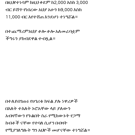
በዚህየተነሳም ከዚህ ቀደም ከ2,000 እስከ 3,000 
ብር ይሸጥ የነበረው አህያ አሁን ከ9,000 እስከ 
11,000 ብር እየተሸጠ እንደሆነ ተነግሯል።
በተጨማሪምአህያ ቶሎ ቶሎ አለመራባቷም 
ችግሩን ያከብደዋል ተብሏል።
በተለይበገጠሩ የሀገሪቱ ክፍል ያሉ ነዋሪዎች 
በእለት ተእለት ኑሮአቸው ላይ ያለውን 
አብዛኛውን የጉልበት ስራ የሚከውኑት የጋማ 
ከብቶች ናቸው የተባለ ሲሆን በብዛት 
የሚያገለግሉት ግን አህዮች መሆናቸው ተነግሯል።