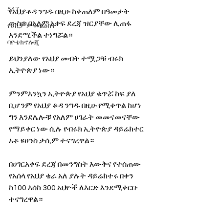
547
የአህያቆዳ ንግዱ በዚሁ ከቀጠለም በዓመታት 
ውስጥ በአለም አቀፍ ደረጃ ዝርያቸው ሊጠፋ 
የሀኪምዎ መልዕክት
እንደሚችል ተነግሯል።
ባዮቴክኖሎጂ
ይህንያለው የአህያ መብት ተሟጋቹ ብሩክ 
ኢትዮጵያ ነው።
ምንምእንኳን ኢትዮጵያ የአህያ ቁጥሯ ከፍ ያለ 
ቢሆንም የአህያ ቆዳ ንግዱ በዚሁ የሚቀጥል ከሆነ 
ግን እንደሌሎቹ የአለም ሀገራት መመናመናቸው 
የማይቀር ነው ሲሉ የብሩክ ኢትዮጵያ ዳይሬክተር 
አቶ ዩሀንስ ቃሲም ተናግረዋል።
በሀገርአቀፍ ደረጃ በመንግስት እውቅና የተሰጠው 
የአሰላ የአህያ ቄራ አለ ያሉት ዳይሬክተሩ በቀን 
ከ100 እሰከ 300 አህዮች ለእርድ እንደሚቀርቡ 
ተናግረዋል።