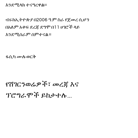
እንደሚላክ ተናግረዋል፡፡
ብሩክኢትዮጵያ በ2006 ዓ.ም ስራ የጀመረ ሲሆን 
በአለም አቀፍ ደረጃ ደግሞ በ11 ሀገሮች ላይ 
እንደሚሰራም ሰምተናል።
ፋሲካ ሙሉወርቅ
የሸገርንወሬዎች፣ መረጃ እና 
ፕሮግራሞች ይከታተሉ… 
https://bit.ly/33KMCqz
ShegerWerewoch
የአህያ_ቄራ
ብሩክ_ኢትዮጵያ
የአገር ውስጥ ወሬ