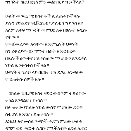
ግንኙነት ከዚህ በኋላ ምን መልክ ሊይዝ ይችላል?
ሁለት መሠረታዊ ክስተቶች ሊፈጠሩ ይችላሉ 
ያሉን የድሬደዋ ዩኒቨርሲቲ የፖለቲካ ሣይንስ እና 
አለም አቀፍ ግንኙነት መምህር አቶ በፀሎት አዲሱ 
ናቸው።
የመጀመሪያው እሳቸው እንደሚሉት ህወሃት 
ከፕሪቶሪያው ስምምነት በፊት እንደነበረው 
በሌሎች ዕውቅና ያልተሰጠው ግን ራሱን እንደቻለ 
ሃይል ሊንቀሳቀስ ይችላል።
ህወሃት ትግራይ ላይ በርከት ያለ ደጋፊ እንዳለው 
የሚጠቅሱ ሰዎች አሉ።
    በክልሉ ጊዜያዊ አስተዳደር ውስጥም ተጽዕኖው 
ቀላል እንዳልሆነ ያነሳሉ።
በታጠቀው የክልሉ ሃይል ውስጥም ያለው ድጋፍ 
ሰፋ ያለ እንደሆነ ይጠቀሳሉ።
እነዚህ  እና መሰል ጉዳዮች ተደማምረው ሁለቱ 
ዳግም ወደ ጦርነት ሊገቡ የሚችሉበት ዕድል ሊኖር 