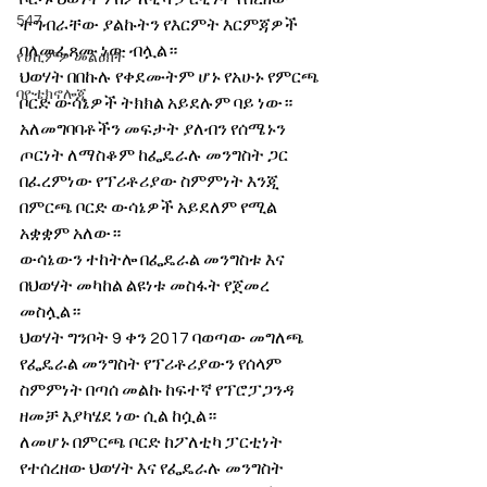
547
ተግብራቸው ያልኩትን የእርምት እርምጃዎች 
ባለመፈጸሙ ነው ብሏል።
የሀኪምዎ መልዕክት
ህወሃት በበኩሉ የቀደሙትም ሆኑ የአሁኑ የምርጫ 
ባዮቴክኖሎጂ
ቦርድ ውሳኔዎች ትክክል አይደሉም ባይ ነው።
አለመግባባቶችን መፍታት ያለብን የሰሜኑን 
ጦርነት ለማስቆም ከፌዴራሉ መንግስት ጋር 
በፈረምነው የፕሪቶሪያው ስምምነት እንጂ 
በምርጫ ቦርድ ውሳኔዎች አይደለም የሚል 
አቋቋም አለው።
ውሳኔውን ተከትሎ በፌዴራል መንግስቱ እና 
በህወሃት መካከል ልዩነቱ መስፋት የጀመረ 
መስሏል።
ህወሃት ግንቦት 9 ቀን 2017 ባወጣው መግለጫ 
የፌዴራል መንግስት የፕሪቶሪያውን የሰላም 
ስምምነት በጣሰ መልኩ ከፍተኛ የፕሮፓጋንዳ 
ዘመቻ እያካሄደ ነው ሲል ከሷል።
ለመሆኑ በምርጫ ቦርድ ከፖለቲካ ፓርቲነት 
የተሰረዘው ህወሃት እና የፌዴራሉ መንግስት 