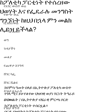
ከፖለቲካ ፓርቲነት የተሰረዘው
የአገር ውስጥ ወሬ
ህወሃት እና የፌዴራሉ መንግስት
የውጭ ወሬ
ግንኙነት ከዚህ በኋላ ምን መልክ
ቢዝነስ ወሬ
ሊይዝ ይችላል?
ምጣኔ ሐብት
ወግ
ጉዳያችን
መቆያ
የጨዋታ እንግዳ
ሸገር ካፌ
ሸገር ሼልፍ
ከሃምሳ ዓመት በላይ በኢትዮጵያ ፖለቲካ ውስጥ 
ትዝታ ዘ አራዳ
የጎላ ሚና ይዞ የቆየው ህዝባዊ ወያነ ሃርነት ትግራይ 
/ ህወሐት / በኢትዮጵያ ብሄራዊ ምርጫ ቦርድ 
ልዩ ወሬ
ከፖለቲካ ፓርቲነት ተሰርዟል።
የገበያ ቅኝት
ቦርዱ ህወሃትን ከፖለቲካ ፓርቲነት የሰረዘው 