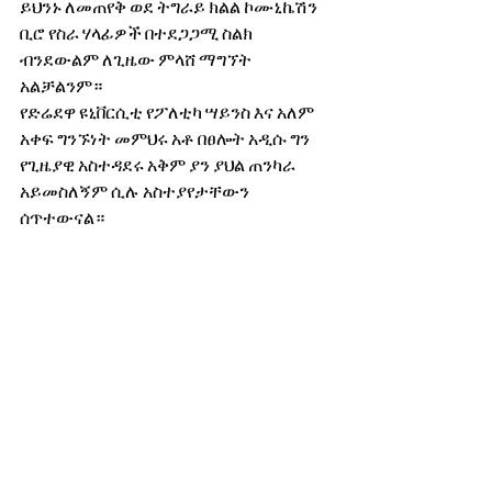
ይህንኑ ለመጠየቅ ወደ ትግራይ ክልል ኮሙኒኬሽን 
ቢሮ የስራ ሃላፊዎች በተደጋጋሚ ስልክ 
ብንደውልም ለጊዜው ምላሸ ማግኘት 
አልቻልንም።
የድሬደዋ ዩኒቨርሲቲ የፖለቲካ ሣይንስ እና አለም 
አቀፍ ግንኙነት መምህሩ አቶ በፀሎት አዲሱ ግን 
የጊዜያዊ አስተዳደሩ አቅም ያን ያህል ጠንካራ 
አይመስለኝም ሲሉ አስተያየታቸውን 
ሰጥተውናል።
በትግራይ ክልል ጊዜያዊ አስተዳደር ውስጥ ህወሃት 
አሁንም ከፍ ያለ ድርሻ እንዳለው የሚናገሩት አቶ 
በፀሎት አንዳንዶቹ የሁለቱም መሆናቸውንም 
ማስታወስ ይገባል ባይ ናቸው።
በፌዴራል መንግስት እና በህወሃት መካከል 
የሚኖረው አለመግባባት በፕሪቶሪያው የሠላም 
ስምምነት አፈጻጸም ላይም ተፅዕኖ ሊያመጣ 
እንደሚችልም ተነግሯል።
ንጋቱ ረጋሣ
የዛሬ ወሬ