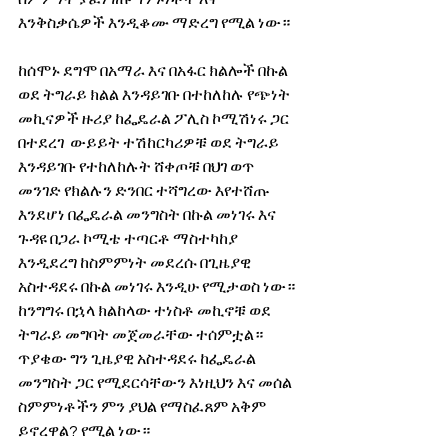
እንቅስቃሴዎች እንዲቆሙ ማድረግ የሚል ነው።
ከሰሞኑ ደግሞ በአማራ እና በአፋር ክልሎች በኩል 
ወደ ትግራይ ክልል እንዳይገቡ በተከለከሉ የጭነት 
መኪናዎች ዙሪያ ከፌዴራል ፖሊስ ኮሚሽነሩ ጋር 
በተደረገ  ውይይት ተሽከርካሪዎቹ ወደ ትግራይ 
እንዳይገቡ የተከለከሉት ሸቀጦቹ በህገ ወጥ 
መንገድ የክልሉን ድንበር ተሻግረው እየተሸጡ 
እንደሆነ በፌዴራል መንግስት በኩል መነገሩ እና 
ጉዳዩ በጋራ ኮሚቴ ተጣርቶ ማስተካከያ 
እንዲደረግ ከስምምነት መደረሱ በጊዜያዊ 
አስተዳደሩ በኩል መነገሩ እንዲሁ የሚታወስ ነው።
ከንግግሩ በኋላ ክልከላው ተነስቶ መኪኖቹ ወደ 
ትግራይ መግባት መጀመራቸው ተሰምቷል።
ጥያቄው ግን ጊዜያዊ አስተዳደሩ ከፌዴራል 
መንግስት ጋር የሚደርሳቸውን እነዚህን እና መሰል 
ስምምነቶችን ምን ያህል የማስፈጸም አቅም 
ይኖረዋል? የሚል ነው።