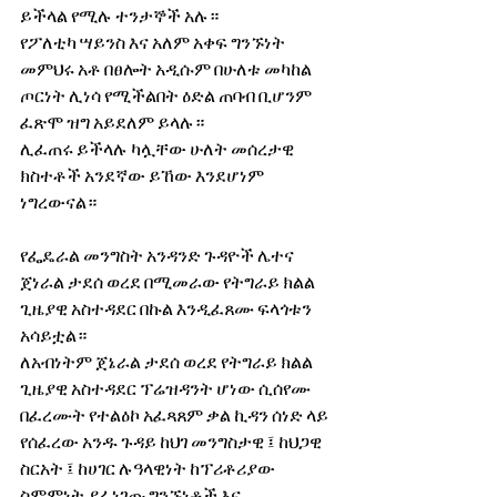
ይችላል የሚሉ ተንታኞች አሉ።
የፖለቲካ ሣይንስ እና አለም አቀፍ ግንኙነት 
መምህሩ አቶ በፀሎት አዲሱም በሁለቱ መካከል 
ጦርነት ሊነሳ የሚችልበት ዕድል ጠባብ ቢሆንም 
ፈጽሞ ዝግ አይደለም ይላሉ።
ሊፈጠሩ ይችላሉ ካሏቸው ሁለት መሰረታዊ 
ክስተቶች አንደኛው ይኸው እንደሆነም 
ነግረውናል።
የፌዴራል መንግስት አንዳንድ ጉዳዮች ሌተና 
ጀነራል ታደሰ ወረደ በሚመራው የትግራይ ክልል 
ጊዜያዊ አስተዳደር በኩል እንዲፈጸሙ ፍላጎቱን 
አሳይቷል።
ለአብነትም ጀኔራል ታደሰ ወረደ የትግራይ ክልል 
ጊዜያዊ አስተዳደር ፕሬዝዳንት ሆነው ሲሰየሙ 
በፈረሙት የተልዕኮ አፈጻጸም ቃል ኪዳን ሰነድ ላይ 
የሰፈረው አንዱ ጉዳይ ከህገ መንግስታዊ ፤ ከህጋዊ 
ስርአት ፤ ከሀገር ሉዓላዊነት ከፕሪቶሪያው 
ስምምነት ያፈነገጡ ግንኙነቶች እና 