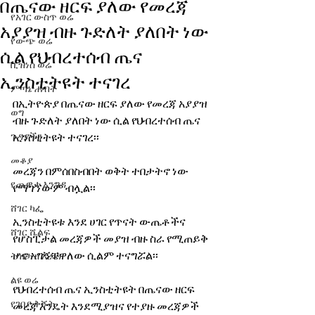
በጤናው ዘርፍ ያለው የመረጃ
የአገር ውስጥ ወሬ
አያያዝ ብዙ ጉድለት ያለበት ነው
የውጭ ወሬ
ሲል የህብረተሰብ ጤና
ቢዝነስ ወሬ
ኢንስቲትዩት ተናገረ
ምጣኔ ሐብት
በኢትዮጵያ በጤናው ዘርፍ ያለው የመረጃ አያያዝ 
ወግ
ብዙ ጉድለት ያለበት ነው ሲል የህብረተሰብ ጤና 
ጉዳያችን
ኢንስቲትዩት ተናገረ፡፡
መቆያ
መረጃን በምሰበስብበት ወቅት ተበታትኖ ነው 
የጨዋታ እንግዳ
የማገኘውም ብሏል፡፡
ሸገር ካፌ
ኢንስቲትዩቱ እንደ ሀገር የጥናት ውጤቶችና 
ሸገር ሼልፍ
የሆስፒታል መረጃዎች መያዝ ብዙ ስራ የሚጠይቅ 
ሆኖ አግኝቼዋለው ሲልም ተናግሯል፡፡
ትዝታ ዘ አራዳ
ልዩ ወሬ
የህብረተሰብ ጤና ኢንስቲትዩት በጤናው ዘርፍ 
የገበያ ቅኝት
መረጃ እንዴት እንደሚያዝና የተያዙ መረጃዎች 