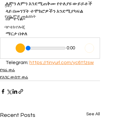
ለምን ለምን እንደሚጠቅሙ የተለያዩ ውይይቶች 
547
ላይ በመገኘት ተሞክሮዎችን እንደሚያካፍል 
የሀኪምዎ መልዕክት
ሰምተናል፡፡
ባዮቴክኖሎጂ
ማርታ በቀለ
0:00
Telegram: 
https://tinyurl.com/yc6tfzsw
የዛሬ ወሬ
የአገር ውስጥ ወሬ
See All
Recent Posts