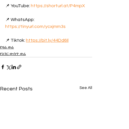
📌 YouTube: 
https://shorturl.at/P4mpX
📌 WhatsApp: 
https://tinyurl.com/ycxjmm3s
📌 Tiktok: 
https://bit.ly/44Dd6Il
የዛሬ ወሬ
የአገር ውስጥ ወሬ
See All
Recent Posts