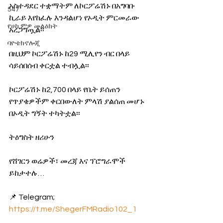
አስተዳደር ተቋማትም ለኮርፖሬሽኑ በአግባቡ 
547
ኪራይ እየከፈሉ እንዳልሆነ የኦዲት ምርመራው 
የሀኪምዎ መልዕክት
አረጋግጧል፡፡
ባዮቴክኖሎጂ
በዚህም ኮርፖሬሽኑ ከ29 ሚሊየን ብር በላይ 
ሳይሰበሰብ ቀርቷል ተብሏል፡፡
ኮርፖሬሽኑ ከ2,700 በላይ የቤት ይሰጠን 
የጥያቄዎችም ቀርበውለት ምላሽ ያልሰጠ መሆኑ 
በኦዲት ግኝት ተካትቷል፡፡ 
ትዕግስት ዘሪሁን
የሸገርን ወሬዎች፣ መረጃ እና ፕሮግራሞች 
ይከታተሉ… 
📌 Telegram; 
https://t.me/ShegerFMRadio102_1