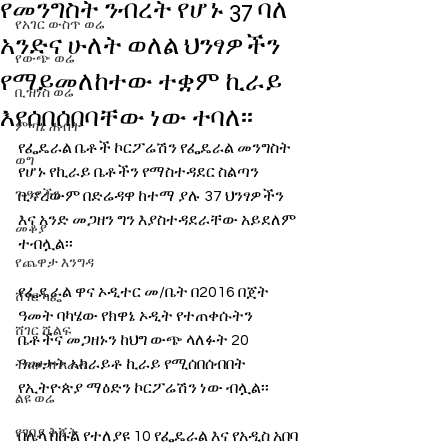
የመንግስት ንብረት የሆኑ 37 ባለ
የአገር ውስጥ ወሬ
አንድና ሁለት ወለል ህንፃዎችን
የውጭ ወሬ
የማይመለከተው ተቋም ኪራይ
ቢዝነስ ወሬ
እየሰበሰበባቸው ነው ተባለ፡፡
ምጣኔ ሐብት
የፌዴራል ቤቶች ኮርፖሬሽን የፌዴራል መንግስት 
ወግ
የሆኑ የኪራይ ቤቶችን የማስተዳደር ስልጣን 
ጉዳያችን
ቢኖረውም በድሬዳዋ ከተማ ያሉ 37 ህንፃዎችን 
እና አንድ መጋዘን ግን እያስተዳደራቸው አይደለም 
መቆያ
ተብሏል፡፡
የጨዋታ እንግዳ
የፌዴራል ዋና ኦዲተር መ/ቤት በ2016 በጀት 
ሸገር ካፌ
ዓመት ባካሄው የክዋኔ ኦዲት የተጠቀሱትን 
ሸገር ሼልፍ
ቤቶችና መጋዘኑን ከህግ ውጭ ላለፉት 20 
ዓመታት አከራይቶ ኪራይ የሚሰበሰብበት 
ትዝታ ዘ አራዳ
የኢትዮጵያ ማዕድን ኮርፖሬሽን ነው ብሏል፡፡
ልዩ ወሬ
የገበያ ቅኝት
በሌላ በኩል የተለያዩ 10 የፌዴራል እና የአዲስ አበባ 