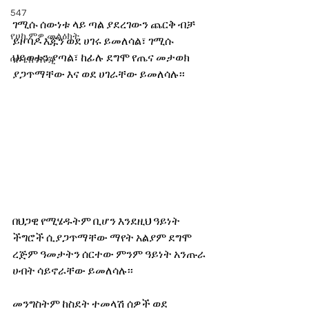
547
ገሚሱ ሰውነቱ ላይ ጣል ያደረገውን ጨርቅ ብቻ 
የሀኪምዎ መልዕክት
ይዞ ባዶ እጁን ወደ ሀገሩ ይመለሳል፣ ገሚሱ 
ህይወቱን ያጣል፣ ከፊሉ ደግሞ የጤና መታወክ 
ባዮቴክኖሎጂ
ያጋጥማቸው እና ወደ ሀገራቸው ይመለሳሉ፡፡
በህጋዊ የሚሄዱትም ቢሆን እንደዚህ ዓይነት 
ችግሮች ሲያጋጥማቸው ማየት አልያም ደግሞ 
ረጅም ዓመታትን ሰርተው ምንም ዓይነት አንጡራ 
ሀብት ሳይኖራቸው ይመለሳሉ፡፡
መንግስትም ከስደት ተመላሽ ሰዎች ወደ 