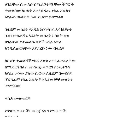
ሀገራቸው ሲመለሱ በሚያጋጥሟቸው ችግሮች 
ተመልሰው ለስደት እንዳይዳረጉ የስራ እድልን 
እየፈጠርኩላቸው ነው ሲልም ይሰማል፡፡   
በዚህም መሰረት የአዲስ አበባ የስራ እና ክህሎት 
ቢሮ በተሰጠኝ ሀላፊነት መሰረት ከስደት ወደ 
ሀገራቸው የተመለሱ ሰዎች የስራ እድል 
እንዲፈጠርላቸው እያደረኩ ነው ብሏል፡፡
ከስደት ተመላሾች የስራ እድል እንዲፈጠርላቸው 
ከማድረግ ባለፈ የተሰዳጅ ቁጥርን እንዲቀንስ 
እየሰራሁ ነው ያለው ቢሮው ለዚህም በመደበኛ 
ፕሮግራም የስራ እድሎችን እያመቻቸ መሆኑን 
ተናግሯል፡፡ 
ፋሲካ ሙሉወርቅ
የሸገርን ወሬዎች፣ መረጃ እና ፕሮግራሞች 