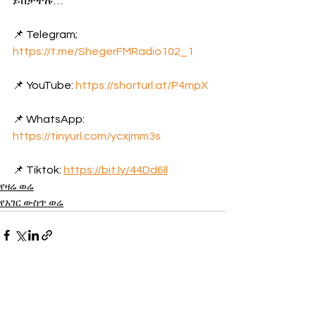
ይከታተሉ… 
📌 Telegram; 
https://t.me/ShegerFMRadio102_1
📌 YouTube: 
https://shorturl.at/P4mpX
📌 WhatsApp: 
https://tinyurl.com/ycxjmm3s
📌 Tiktok: 
https://bit.ly/44Dd6Il
የዛሬ ወሬ
የአገር ውስጥ ወሬ
See All
Recent Posts