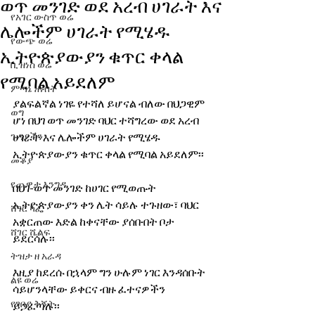
ወጥ መንገድ ወደ አረብ ሀገራት እና
የአገር ውስጥ ወሬ
ሌሎችም ሀገራት የሚሄዱ
የውጭ ወሬ
ኢትዮጵያውያን ቁጥር ቀላል
ቢዝነስ ወሬ
የሚባል አይደለም
ምጣኔ ሐብት
ያልፍልኛል ነገዬ የተሻለ ይሆናል ብለው በህጋዊም 
ወግ
ሆነ በህገ ወጥ መንገድ ባህር ተሻግረው ወደ አረብ 
ጉዳያችን
ሀገራት እና ሌሎችም ሀገራት የሚሄዱ 
ኢትዮጵያውያን ቁጥር ቀላል የሚባል አይደለም፡፡
መቆያ
የጨዋታ እንግዳ
በህገ-ወጥ መንገድ ከሀገር የሚወጡት 
ኢትዮጵያውያን ቀን ሌት ሳይሉ ተጉዘው፣ ባህር 
ሸገር ካፌ
አቋርጠው እድል ከቀናቸው ያሰቡበት ቦታ 
ሸገር ሼልፍ
ይደርሳሉ፡፡
ትዝታ ዘ አራዳ
እዚያ ከደረሱ በኋላም ግን ሁሉም ነገር እንዳሰቡት 
ልዩ ወሬ
ሳይሆንላቸው ይቀርና ብዙ ፈተናዎችን 
የገበያ ቅኝት
ይጋፈጣሉ፡፡