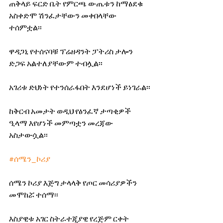
ጠቅላይ ፍርድ ቤት የምርጫ ውጤቱን ከማፅደቁ 
አስቀድሞ ሽንፈታቸውን መቀበላቸው 
ተሰምቷል፡፡
ዋዳጋኒ የተሰናባቹ ፕሬዘዳንት ፓትሪስ ታሎን 
ድጋፍ አልተለያቸውም ተብሏል፡፡
አገሪቱ ድህነት የተንሰራፋበት እንደሆነች ይነገራል፡፡
ከቅርብ አመታት ወዲህ የፅንፈኛ ታጣቂዎች 
ዒላማ እየሆነች መምጣቷን መረጃው 
አስታውሷል፡፡
#ሰሜን_ኮሪያ
ሰሜን ኮሪያ እጅግ ታላላቅ የጦር መሳሪያዎችን 
መሞከሯ ተሰማ፡፡
እስያዊቱ አገር ስትራተጂያዊ የረጅም ርቀት 