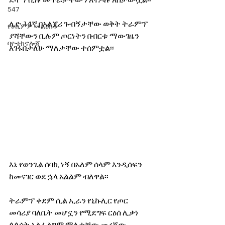
ደካማ ሲሉ መጥራታቸውን አናዶሉ አስታውሷል፡፡
547
ሊዮ 14ኛ በአልጀሪ ጉብኝታቸው ወቅት ትራምፕ 
የሀኪምዎ መልዕክት
ያሻቸውን ቢሉም ጦርነትን በብርቱ ማውገዜን 
ባዮቴክኖሎጂ
እገፋበታለሁ ማለታቸው ተሰምቷል፡፡
እኔ የወንጌል ሰባኪ ነኝ በአለም ሰላም እንዲሰፍን 
ከመናገር ወደ ኋላ አልልም ብለዋል፡፡
ትራምፕ ቀደም ሲል ኢራን የኒኩሊር የጦር 
መሳሪያ ባለቤት መሆኗን የሚደግፍ ርዕሰ ሊቃነ 
ጳጳሳት አልፈልግም ማለታቸው መረጃው 