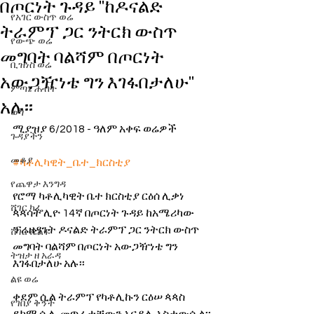
በጦርነት ጉዳይ ''ከዶናልድ
የአገር ውስጥ ወሬ
ትራምፕ ጋር ንትርክ ውስጥ
የውጭ ወሬ
መግባት ባልሻም በጦርነት
ቢዝነስ ወሬ
አውጋዥነቴ ግን እገፋበታለሁ''
ምጣኔ ሐብት
አሉ፡፡
ወግ
ሚያዝያ 6/2018 - ዓለም አቀፍ ወሬዎች
ጉዳያችን
መቆያ
#ካቶሊካዊት_ቤተ_ክርስቲያ
የጨዋታ እንግዳ
የሮማ ካቶሊካዊት ቤተ ክርስቲያ ርዕሰ ሊቃነ 
ሸገር ካፌ
ጳጳሳት ሊዮ 14ኛ በጦርነት ጉዳይ ከአሜሪካው 
ፕሬዘዳንት ዶናልድ ትራምፕ ጋር ንትርክ ውስጥ 
ሸገር ሼልፍ
መግባት ባልሻም በጦርነት አውጋዥነቴ ግን 
ትዝታ ዘ አራዳ
እገፋበታለሁ አሉ፡፡
ልዩ ወሬ
ቀደም ሲል ትራምፕ የካቶሊኩን ርዕሠ ጳጳስ 
የገበያ ቅኝት