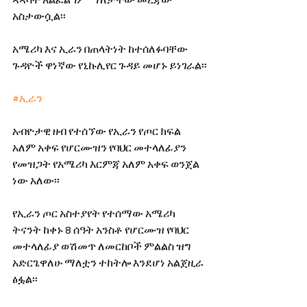
አስታውሷል፡፡
አሜሪካ እና ኢራን በጠላትነት ከተሰለፉባቸው 
ጉዳዮች ዋነኛው የኒኩሊየር ጉዳይ መሆኑ ይነገራል፡፡
#ኢራን
አብዮታዊ ዘብ የተሰኘው የኢራን የጦር ክፍል 
አለም አቀፍ የሆርሙዝን የባህር መተላለፊያን 
የመዝጋት የአሜሪካ እርምጃ አለም አቀፍ ወንጀል 
ነው አለው፡፡
የኢራን ጦር አስተያየት የተሰማው አሜሪካ 
ትናንት ከቀኑ 8 ሰዓት አንስቶ የሆርሙዝ የባህር 
መተላለፊያ ወሽመጥ ለመርከቦች ምልልስ ዝግ 
አድርጌዋለሁ ማለቷን ተከትሎ እንደሆነ አልጀዚራ 
ፅፏል፡፡