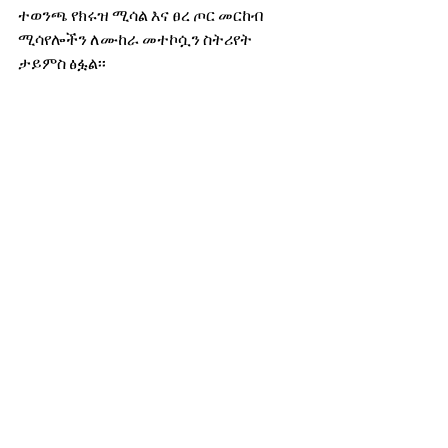
ተወንጫ የክሩዝ ሚሳል እና ፀረ ጦር መርከብ 
ሚሳየሎችን ለሙከራ መተኮሷን ስትሪየት 
ታይምስ ፅፏል፡፡
ሚሳየሎቹ አገሪቱ ሰርታ ለአገልግሎት ካበቃቻቸው 
ግዙፍ የጦር መርከቦች ከአንዱ መተኮሳቸው 
ታውቋል፡፡
ሙከራውን የአገሪቱ መሪ ኪም ጆንግ ኡን እና 
ከፍተኛ የጦር እና የባህር ሀይል አዛዦች በቅርበት 
ተከታትለውታል ተብሏል፡፡
ስትራጂያዊ ክሩዝ ሚሳየሉ የኒኩሊየር ርዕሰ ጦር 
የሚገጠምለት እንደሆነ ታውቋል፡፡
ኪም ጆንግ ኡን ሙከራው ለስትራተጂያዊ 
መከላከያችን የቅድሚያ ቅድሚያ የሚሰጠው ነው 
ማለታቸው ተሰምቷል፡፡