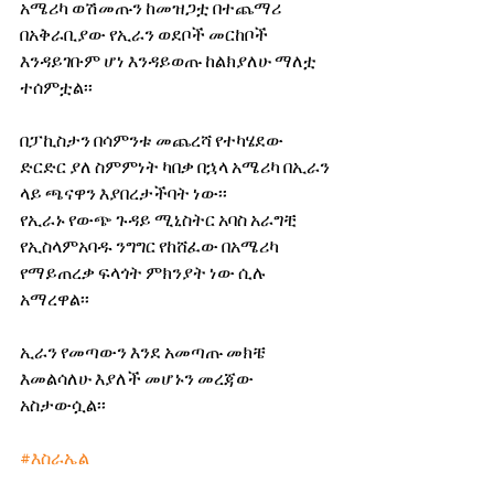
አሜሪካ ወሽመጡን ከመዝጋቷ በተጨማሪ 
በአቅራቢያው የኢራን ወደቦች መርከቦች 
እንዳይገቡም ሆነ እንዳይወጡ ከልክያለሁ ማለቷ 
ተሰምቷል፡፡
በፓኪስታን በሳምንቱ መጨረሻ የተካሄደው 
ድርድር ያለ ስምምነት ካበቃ በኋላ አሜሪካ በኢራን 
ላይ ጫናዋን እያበረታችባት ነው፡፡
የኢራኑ የውጭ ጉዳይ ሚኒስትር አባስ አራግቺ 
የኢስላምአባዱ ንግግር የከሸፈው በአሜሪካ 
የማይጠረቃ ፍላጎት ምክንያት ነው ሲሉ 
አማረዋል፡፡
ኢራን የመጣውን እንደ አመጣጡ መክቼ 
እመልሳለሁ እያለች መሆኑን መረጃው 
አስታውሷል፡፡
#እስራኤል