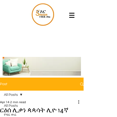
Post
All Posts
Apr 14
2 min read
All Posts
ርዕሰ ሊቃነ ጳጳሳት ሊዮ 14ኛ
የዛሬ ወሬ