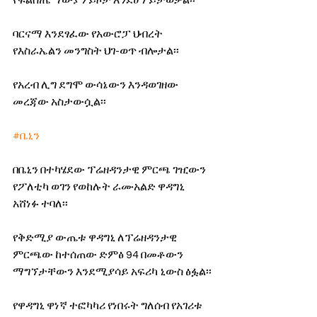
ባርናማ እንደፃፈው የአውሮፓ ህብረት 
የእስራኤልን መንግስት ህገ-ወጥ ብሎታል፡፡
የአረብ ሊግ ደግሞ ውሳኔውን እንዳወገዘው 
መረጃው አስታውሷል፡፡
#ቤኒን
በቤኒን በተካሄደው ፕሬዘዳንታዊ ምርጫ ገዢውን 
የፖለቲካ ወገን የወከሉት ራሙአልድ ዋዳግኒ 
አሸነፉ ተባለ፡፡
የቅድሚያ ውጤቱ ዋዳግኒ ለፕሬዘዳንታዊ 
ምርጫው ከተሰጠው ድምፅ 94 በመቶውን 
ማግኘታቸውን እንደሚያሳይ አፍሪካ ኒውስ ፅፏል፡፡
የዋዳግኒ ዋነኛ ተፎካካሪ የነበሩት ግለሰብ የአገሪቱ 