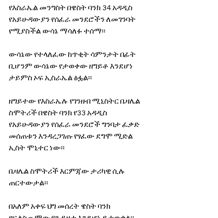
የእስራኤል መንግስት በዌስት ባንክ 34 አዳዲስ 
የአይሁዳውያን የሰፈራ መንደሮችን ለመገንባት 
የሚያስችል ውሳኔ ማሳለፉ ተሰማ፡፡
ውሳኔው የተላለፈው ከጥቂት ሳምንታት በፊት 
ቢሆንም ውሳኔው የታወቀው ዘግይቶ እንደሆነ 
ታይምስ ኦፍ ኢስራኤል ፅፏል፡፡
ዘግይተው የእስራኤሉ የገንዘብ ሚኒስትር ቤዛሌል 
ስሞትሪች በዌስት ባንክ የ33 አዳዲስ 
የአይሁዳውያን የሰፈራ መንደሮች ግንባታ ፈቃድ 
መሰጠቱን እንዳረጋገጡ የፃፈው ደግሞ ሚድል 
ኢስት ሞኒተር ነው፡፡
ቤዛሌል ስሞትሪች እርምጃው ታሪካዊ ሲሉ 
ጠርተውታል፡፡
በአለም አቀፍ ህግ መሰረት ዌስት ባንክ 
የፍልስጤማውያን ይዞታ እንደሆነ ይታወቃል፡፡