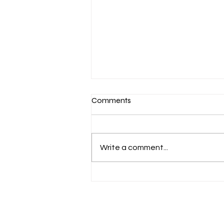
የሐምሌ 30 2018 የውጪ ሀገር
Comments
ወሬዎች
#አራን ኢራን በአሜሪካ አዲስ ጥቃት
የሚከፈትብኝ ከሆነ እኔም የባህረ
Write a comment...
ሰላጤውን የአሜሪካ ተባባሪዎች
አልለቃቸውም ማለቷ ተሰማ፡፡ ቴሕራን
በአሜሪካ ዳግም ጥቃት የሚሰነዘርብኝ
ከሆነ እኔም የባህረ ሰላጤውን አገሮች
የነዳጅ አውታሮች እንዳልነበሩ አድርጌ
አወድማቸዋለሁ ማለቷን የፃፈው
ሬውተርስ ነው፡፡ ስለዚህ ጉዳይ በስም