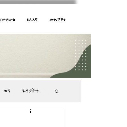
 ያስተዋውቁ
ስለ እኛ
መገናኛችን
ወግ
ጉዳያችን
ገበያ ቅኝት
547