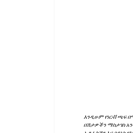
እንዲሁም የነርቭ ጫፍ በሚ
በሽታዎችን ማስታገስ አንዳ