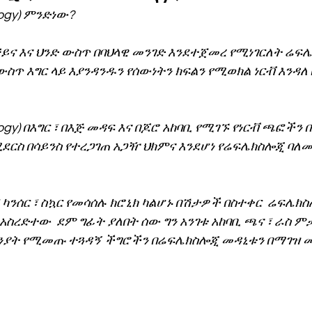
ogy) ምንድነው?
ኖሎጂ
ይና እና ህንድ ውስጥ በባህላዊ መንገድ እንደተጀመረ የሚነገርለት ሬፍሌ
ውስጥ እግር ላይ እያንዳንዱን የሰውነትን ክፍልን የሚወክል ነርቭ እንዳለ 
ogy) በእግር ፣ በእጅ መዳፍ እና በጆሮ አከባቢ የሚገኙ የነርቭ ጫፎችን 
ደርስ በሳይንስ የተረጋገጠ አጋዥ ህክምና እንደሆነ የሬፍሌክስሎጂ ባለሙ
 ካንሰር ፣ ስኳር የመሳሰሉ ክሮኒክ ካልሆኑ በሽታዎች በስተቀር  ሬፍሌክስሎ
ስረድተው  ደም ግፊት ያለበት ሰው ግን አንገቱ አከባቢ ጫና ፣ ራስ ምታ
ያት የሚመጡ ተጓዳኝ ችግሮችን በሬፍሌክስሎጂ መዳኒቱን በማገዝ መቀ