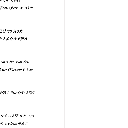
ውነት ክፍል 
ጀመሪያው ጤንነት 
ህ ግን አንድ 
 እራሱን የቻለ 
መንገድ የመዳፍ 
ለው በባለሙያ ነው 
ታሽና የውስጥ እግር 
ል። እኛ ሀገር ግን 
መጣ ጠቁመዋል።