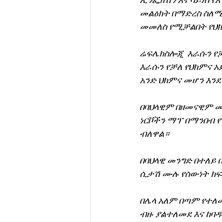
ኢንፌክሽን እና ሳይነስ የ
መልዕክት በማድረስ ስለሚ
መመለስ የሚቻልበት የህክ
ሬፍሌክስሎጂ  እራሱን የቻ
እራሱን የቻለ የህክምና አ
አንድ ህክምና መሆን እ
በባህላዊም በዘመናዊም መ
ነርቮችን ማፕ በማንበብ 
ብለዋል።
በባህላዊ መንግድ በተለይ 
ሲታሽ ሙሉ የሰውነት ክ
በሌላ አለም በጣም የተለመ
ብዙ ያልተለመደ እና ከባ