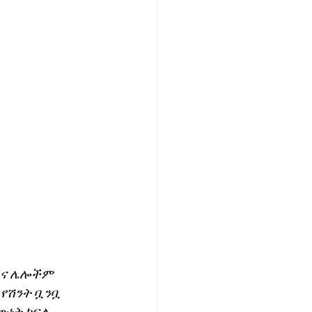
እና ሌሎችም 
የሽንት ቧንቧ 