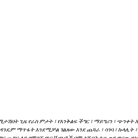
ታሽበት ጊዜ የራስ ምታት ፣ የእንቅልፍ ችግር ፣ ማይግሪን ፣ ጭንቀት 
ንዴም ማጥፋት እንደሚቻል ገልጸው እንደ ጨጓራ ፣ ሳንባ ፣ ኩላሊት ፣ 