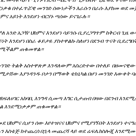
እግር መዳፍ ላይ የሚገኙ የነርቭ ጫፎች በሚታሹበት ጊዜ ወደ ዋናው የሰ
ነቃቁ በተፈጥሯዊ መንገድ ሰውነታችን እራሱን በራሱ እያከመ ወደ መ
ምና አይነት እንደሆነ ብርሃኑ ጣሰው ይናገራሉ።
ለ አንድ አጋዥ ህክምና እንደሆነ ሳይንሱ ቢያረጋግጥም ከቅርብ ጊዜ ወዲ
ይነት እንደሆነ በስራ ቆይታዬ ያስተዋልኩ ስለሆነ በደንብ ጥናት ቢደረግበት
ንደሚችልም ጠቁመዋል።
ንገድ ትልቅ አስተዋጽዎ እንዳለውም አስረድተው በተለይ  በዘመናዊው 
የሚታሸው እያንዳንዱ ቦታን በማወቅ ቴክኒካል በሆነ መንገድ እውቀት ባ
በክፍለሀገር አከባቢ እንግዳ ሲመጣ እግር ሲታጠብ በዛው በደንብ እንደሚ
ፍል እንደሚነቃቃም ጠቁመዋል።
ደ ህክምና ሲሆን ሰው እየተዝናና ህክምና የሚያገኝበት እንደሆነ ተናግረዋ
ዱን እስቴጅ ከተጨረሰ በኋላ መጨረሻ ላይ ወደ ሬፍሌክስሎጂ እንደሚ