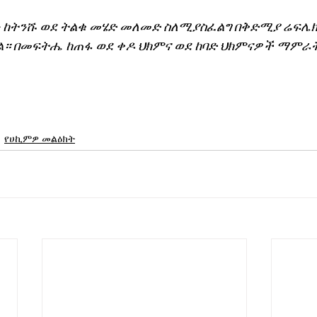
ን ከትንሹ ወደ ትልቁ መሄድ መለመድ ስለሚያስፈልግ በቅድሚያ ሬፍሌ
 በመፍትሔ ከጠፋ ወደ ቀዶ ህክምና ወደ ከባድ ህክምናዎች ማምራት
የሀኪምዎ መልዕክት