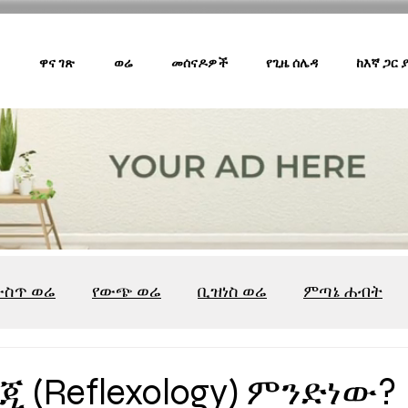
ዋና ገጽ
ወሬ
መሰናዶዎች
የጊዜ ሰሌዳ
ከእኛ ጋር
ውስጥ ወሬ
የውጭ ወሬ
ቢዝነስ ወሬ
ምጣኔ ሐብት
ሸገር ካፌ
ሸገር ሼልፍ
ትዝታ ዘ አራዳ
ልዩ ወሬ
የ
 (Reflexology) ምንድነው?