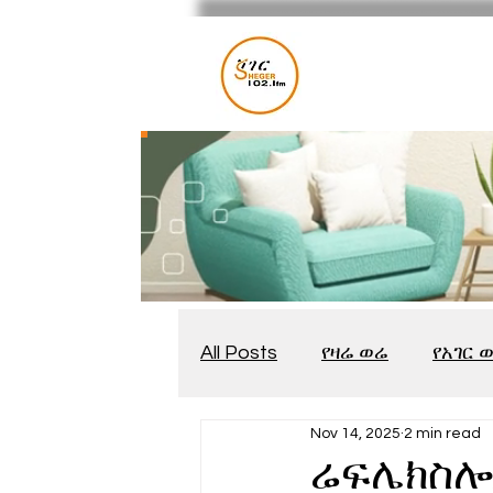
All Posts
የዛሬ ወሬ
የአገር 
Nov 14, 2025
2 min read
መቆያ
የጨዋታ እንግዳ
ሬፍሌክስሎጂ