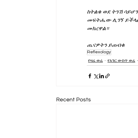
ከትልቁ ወደ ትንሽ ሳይሆ
መፍትሔው ሊገኝ ይችላል።
መክረዋል።
ጤናዎትን ይጠብቁ
Reflexology
የዛሬ ወሬ
የአገር ውስጥ ወሬ
Recent Posts