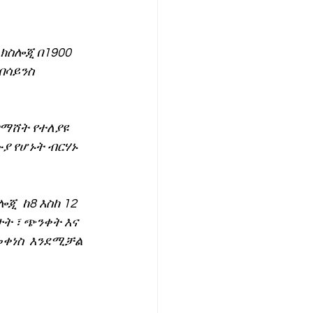
ክስሎጂ በ1900 
በሳይንስ 
በማሸት የተለያዩ 
ያ የሆኑት ብርሃኑ 
ጂ  ከ8 እስከ 12 
ት ፣ ጭንቀት እና 
ነስ  እንደሚቻል 