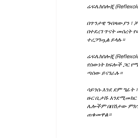
ሬፍሌክስሎጂ (Reflexol
የሀኪምዎ መልዕክት
ባዮቴክ
በጥንታዊ ግብጻውያን ፣ ቻ
በተደረገ ጥናት መሰረት የ
ተረጋግጧል ይላሉ።
ሬፍሌክስሎጂ (Reflexol
የሰውነት ክፍሎች ጋር የሚ
ጣሰው ይናገራሉ።
ሳይንሱ እንደ ደም ግፊት ፣
ዙር ቢታሹ እንደሚመክር አ
ሌሎችም በበሽታው ምክን
ጠቁመዋል።