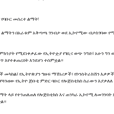
ኖሎጂ
 የባቡር መሰረተ ልማት!
ተ ልማትን በአራቱም አቅጣጫ ገንብታ ወደ ኢኮኖሚው ብታስገባው የ
ምክንያት የሚደነቀቃፈው የኢትዮዽያ የገቢና ወጭ ንግድ፤ አሁን ግን ወ
ጥ እየተቆጠረበት እንደሆነ ተሰምቷል።
ዎች መካከል፤ የኢትዮጵያን ግዙፍ ማሽነሪዎች፣ የኮንስትራክሽን እቃዎች
ያጓጉዘው የኢትዮ ጅቡቲ ምድር ባቡር የሎጅስቲክስ ስራውን እያቃለለ 
ልማት ላይ የተንጠለጠለ የሎጅስቲክስ እና ጠንካራ ኢኮኖሚ ለመገንባት 
ቷል።