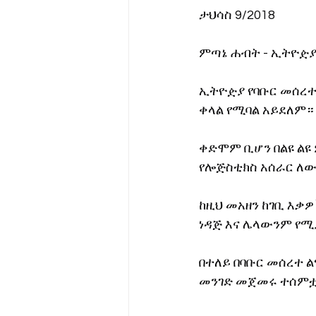
ታህሳስ 9/2018
የሀኪምዎ መልዕክት
ባዮቴክ
ምጣኔ ሐብት - ኢትዮዽያ
ኢትዮዽያ የባቡር መሰረ
ቀላል የሚባል አይደለም።
ቀድሞም ቢሆን በልዩ ልዩ 
የሎጅስቲክስ አሰራር ለው
ከዚህ መአዘን ከገቢ እቃ
ነዳጅ እና ሌላውንም የሚ
በተለይ በባቡር መሰረተ 
መንገድ መጀመሩ ተሰም