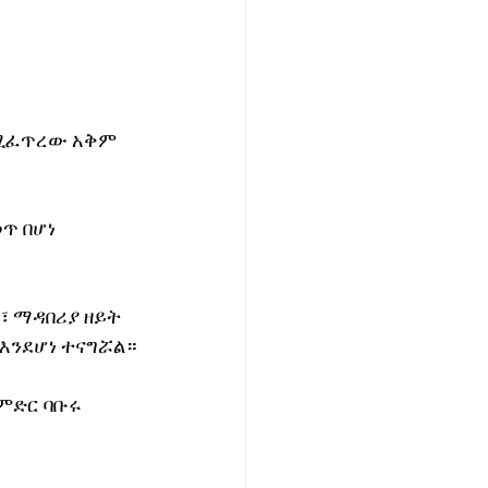
ሚፈጥረው አቅም 
ጥ በሆነ 
፣ ማዳበሪያ ዘይት 
እንደሆነ ተናግሯል።
ምድር ባቡሩ 