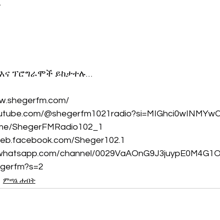
…
 እና ፕሮግራሞች ይከታተሉ…
ww.shegerfm.com/
youtube.com/@shegerfm1021radio?si=MIGhci0wINMY
t.me/ShegerFMRadio102_1
web.facebook.com/Sheger102.1
//whatsapp.com/channel/0029VaAOnG9J3juypE0M4G1
egerfm?s=2
ምጣኔ ሐብት