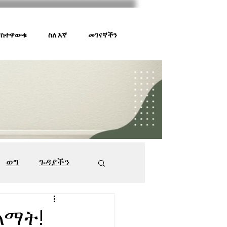
 ያስተዋውቁ
ስለ እኛ
መገናኛችን
ወግ
ጉዳያችን
ገበያ ቅኝት
547
ልማት!