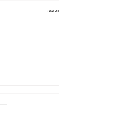
See All
ጵያ ሁለት ዓይነት የመሬት
ዳደር ሥርዓትን እንደምትከተል
ል::
29 2018 ኢትዮጵያ ሁለት ዓይነት
 አስተዳደር ሥርዓትን