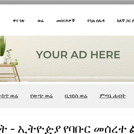
ዋና ገጽ
ወሬ
መሰናዶዎች
የጊዜ ሰሌዳ
ከእኛ ጋር
ውስጥ ወሬ
የውጭ ወሬ
ቢዝነስ ወሬ
ምጣኔ ሐብት
ሸገር ካፌ
ሸገር ሼልፍ
ትዝታ ዘ አራዳ
ልዩ ወሬ
የ
 - ኢትዮዽያ የባቡር መሰረተ 