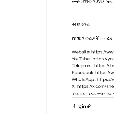
ሙሉ ዘገባውን ያድምጡ
ተህቦ ንጉሴ
የሸገርን ወሬዎች፣ መረጃ
Website፡ 
https://w
YouTube : 
https://
Telegram : 
https://
Facebook፡ 
https://
WhatsApp : 
https:
X : 
https://x.com/sh
የዛሬ ወሬ
የአገር ውስጥ ወሬ