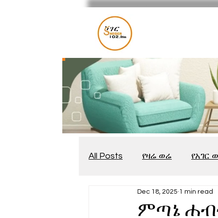
All Posts
የዛሬ ወሬ
የአገር 
Dec 18, 2025
1 min read
መቆያ
የጨዋታ እንግዳ
ምጣኔ ሐብት