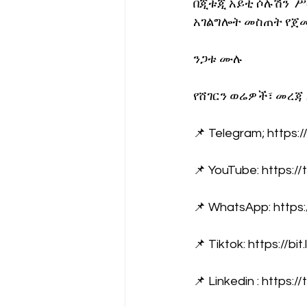
በጂቱጂ አይቲ ሶሉሽን  
አገልግሎት መስጠት የጀመረ
ንጋቱ ሙሉ
የሸገርን ወሬዎች፣ መረጃ
📌 Telegram; https
📌 YouTube: https://
📌 WhatsApp: https:
📌 Tiktok: https://bit
📌 Linkedin : https:/