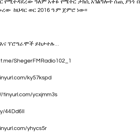
ሥር የሚተዳደረው ዓለም አቀፉ የሜትር ታክሲ አገልግሎት ሰጪ ያንጎ  በ
ው  ከህዳር ወር 2016 ዓ.ም ጀምሮ ነው፡፡
 እና ፕሮግራሞች ይከታተሉ… 
://t.me/ShegerFMRadio102_1
tinyurl.com/ky57kspd
//tinyurl.com/ycxjmm3s
.ly/44Dd6Il
/tinyurl.com/yhycs5r