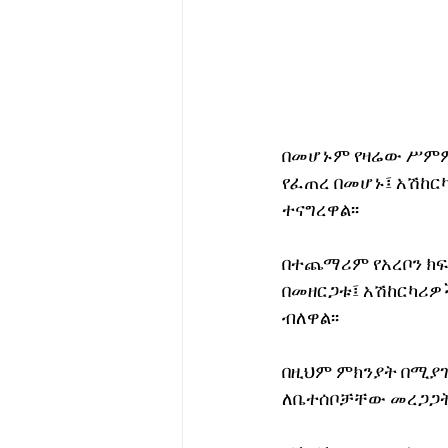
በመሆኑም የዛሬው ሥምምነ
የፈጠረ በመሆኑ፤ አሽከር
ተናግረዋል፡፡
በተጨማሪም የአረቦን ክፍያ
በመዘርጋቱ፤ አሽከርካሪዎ
ብለዋል፡፡
በዚህም ምክንያት በሚያ
ለቤተሰቦቻቸው መረጋጋት