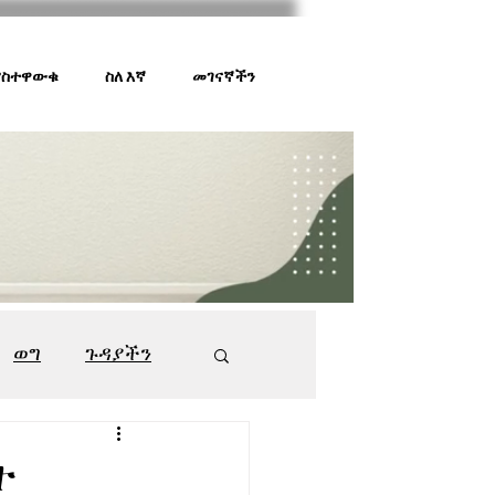
 ያስተዋውቁ
ስለ እኛ
መገናኛችን
ወግ
ጉዳያችን
ገበያ ቅኝት
547
ት