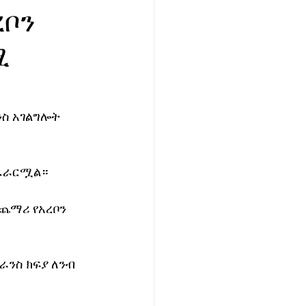
ረቦን
ሚ
ስ አገልግሎት 
ተፈራርሟል።
ጨማሪ የአረቦን 
ንስ ክፍያ ለንብ 