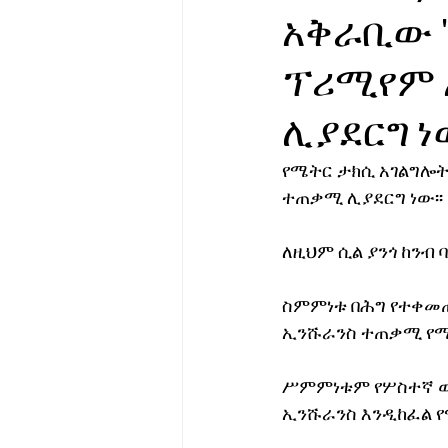
አቅራቢው '
የሀኪምዎ መልዕክት
ባዮቴክ
ፕሪሚየም 
ሊያደርግ ነ
የሜትር ታክሲ አገልግሎት
ተጠቃሚ ሊያደርግ ነው፡፡
ለዚህም ሲል ያንጎ ከንብ
ስምምነቱ በሕግ የተቀመጠ
ኢንሹራንስ ተጠቃሚ የሚሆ
ሥምምነቱም የሦስተኛ ወገ
ኢንሹራንስ እንዲከፈል የ