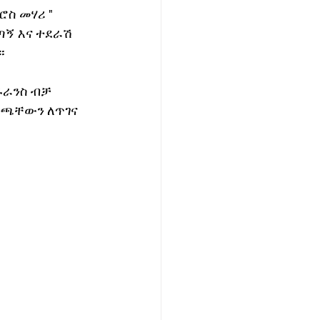
ስ መሃሪ " 
ኝ እና ተደራሽ 
።
ሹራንስ ብቻ 
ንጫቸውን ለጥገና 