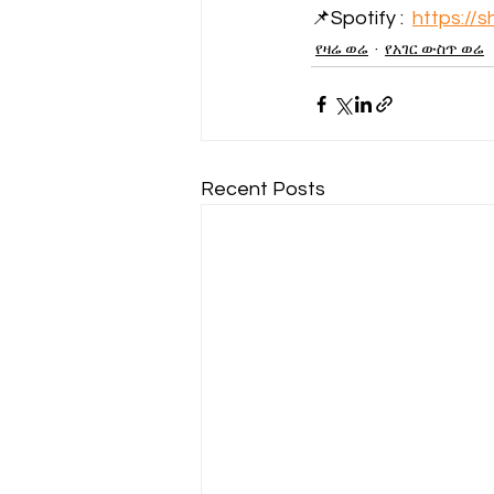
📌Spotify :  
https://s
የዛሬ ወሬ
የአገር ውስጥ ወሬ
Recent Posts