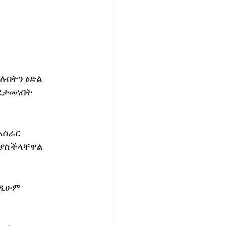
ሉበትን ዕድል 
ደታመነበት 
አሰራር 
 ያስችላቸዋል 
ንዲሁም 