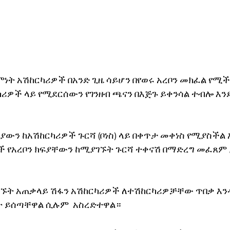
ት አሽከርካሪዎች በአንድ ጊዜ ሳይሆን በየወሩ አረቦን መክፈል የሚች
ካሪዎች ላይ የሚደርሰውን የገንዘብ ጫናን በእጅጉ ይቀንሳል ተብሎ እን
ውን ከአሽከርካሪዎች ጉርሻ (ቦነስ) ላይ በቀጥታ መቀነስ የሚያስችል 
ች የአረቦን ክፍያቸውን ከሚያገኙት ጉርሻ ተቀናሽ በማድረግ መፈጸም
ገኙት አጠቃላይ ሽፋን አሽከርካሪዎች ለተሽከርካሪዎቻቸው ጥበቃ እ
 ይሰጣቸዋል ሲሉም  አስረድተዋል።