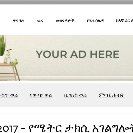
ዋና ገጽ
ወሬ
መሰናዶዎች
የጊዜ ሰሌዳ
ከእኛ ጋር
ውስጥ ወሬ
የውጭ ወሬ
ቢዝነስ ወሬ
ምጣኔ ሐብት
ሸገር ካፌ
ሸገር ሼልፍ
ትዝታ ዘ አራዳ
ልዩ ወሬ
የ
2017 - የሜትር ታክሲ አገልግሎ