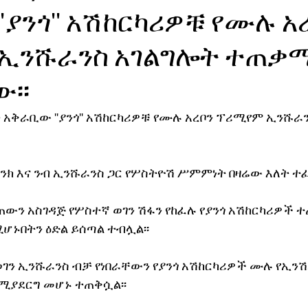
'ያንጎ'' አሽከርካሪዎቹ የሙሉ አ
ኖሎጂ
ኢንሹራንስ አገልግሎት ተጠቃ
ው፡፡
 አቅራቢው ''ያንጎ'' አሽከርካሪዎቹ የሙሉ አረቦን ፕሪሚየም ኢንሹራን
 ባንክ እና ንብ ኢንሹራንስ ጋር የሦስትዮሽ ሥምምነት በዛሬው እለት 
ውን አስገዳጅ የሦስተኛ ወገን ሽፋን የከፈሉ የያንጎ አሽከርካሪዎች ተ
ኑበትን ዕድል ይሰጣል ተብሏል፡፡
ን ኢንሹራንስ ብቻ የነበራቸውን የያንጎ አሽከርካሪዎች ሙሉ የኢንሽራ
ሚያደርግ መሆኑ ተጠቅሷል፡፡