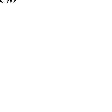
ኢትዮጵያ  