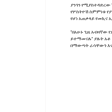
ያንጎን የሚያስተዳድረው '
የሦስትዮሽ ስምምነቱ የያ
የሆነ አጠቃላይ የመኪና 
"በአሁኑ ጊዜ አብዛኛው 
ይተማመናሉ" ያሉት አቶ 
በማውጣት ራሳቸውን እና