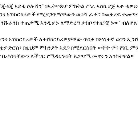
'ጂቱጂ አይቲ ሶሉሽን'' በኢትዮጵያ ምክትል ሥራ አስኪያጅ አቶ ቴዎድሮ
ንጎ አሽከርካሪዎች የሚያጋጥማቸውን ወሳኝ ፈተና በመቅረፍ ተመጣጣ
ኢንሹራንስ ተጠቃሚ እንዲሆኑ ለማድረግ ታስቦ የተዘጋጀ ነው" ብለዋል
የያንጎ አሽከርካሪዎች ለተሸከርካሪዎቻቸው ጥበቃ በሦስተኛ ወገን ኢን
ቴዎድሮስ፤ በዚህም ምክንያት አደጋ በሚደርስበት ወቅት ዋና የገቢ ም
 ቤተሰባቸውን ለችግር የሚዳርጉበት አጋጣሚ መኖሩን አንስተዋል።