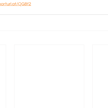
horturl.at/QG8f2