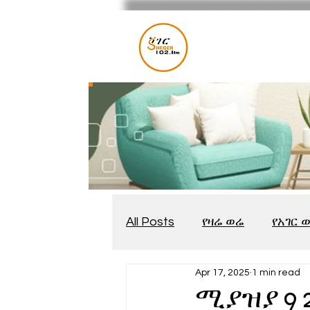
All Posts
የዛሬ ወሬ
የአገር 
Apr 17, 2025
1 min read
መቆያ
የጨዋታ እንግዳ
ሚያዝያ 9 