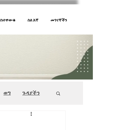
 ያስተዋውቁ
ስለ እኛ
መገናኛችን
ወግ
ጉዳያችን
ገበያ ቅኝት
547