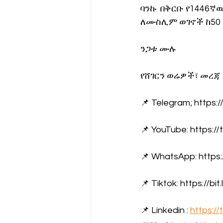
ባንኩ  በቅርቡ የ1446ኛ
ለሙስሊም ወገኖች ከ50 
ንጋቱ ሙሉ
የሸገርን ወሬዎች፣ መረጃ
📌 Telegram; https
📌 YouTube: https://
📌 WhatsApp: https:
📌 Tiktok: https://bit
📌 Linkedin : 
https://