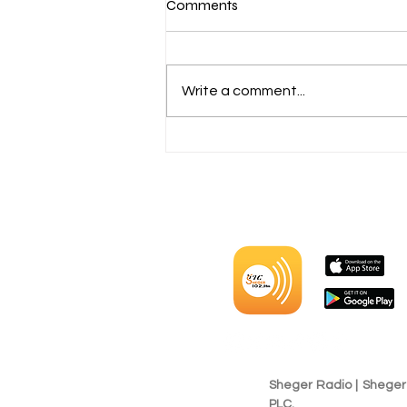
Comments
Write a comment...
ኮሜርሺያል ኖሚኒስ በተጠናቀቀው
የበጀት ዓመት ከ800 ሚሊዮን ብር
በላይ ያልተጣራ ትርፍ ማግኘቱን
ተናገረ፡፡
Sheger Radio | Shege
PLC.