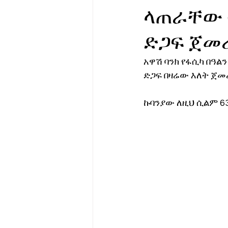
ላጠራቸው 
የሀኪምዎ መልዕክት
ባዮቴክ
ድጋፍ ጀመ
አዋሽ ባንክ የፋሲካ በዓል
ድጋፍ በዛሬው እለት ጀመ
ኩባንያው ለዚህ ሲልም 6