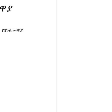
መዋያ
 የበዓል መዋያ 