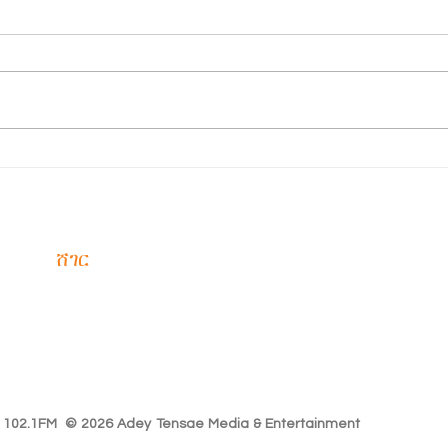
ዛሬም
#ዩጋንዳ ዩጋንዳ በአለም አቀፉ አረጋጊ
ያልቻ
ነሐሴ 
ሀይል ማዕቀፍ ወታደሮቿን ወደ ጋዛ ሰርጥ
ጉዳይ 
ልትልክ ነው፡፡ የምስራቅ አፍሪካዊቱ አገር
ያልቻለ
ፓርላማ የዩጋንዳ ወታደሮች በጋዛ
ጤናማ
በአረጋጊነት እንዲሰማሩ ድምፅ መስጠቱን
ከምግብ
አፍሪካ ኒውስ ፅፏል፡፡ ቀደም ሲል
እንደ 
የአሜሪካው ፕሬዘዳንት ዶናልድ ትራምፕ
ምርቶ
ለጋዛ ሰላም ያቀረቡት ባለ 20 ነጥቦች
ገበታ 
እቅድ በ
ጤናማ
ሸገር
102.1
ሸገር ኤፍ ኤም 102.1 አዲስ የሬዲዮ አቀራረብ መላና አዲስ ቃና ይዞ የቀረበ በሀ
ነው፡፡
ሁሌም ከሸገር ጋር ሁኑ
ሸገር የእናንተ ነው
ኢትዮጵያ ለዘለዓለም ትኑር!
r 102.1FM © 2026 Adey Tensae Media & Entertainment