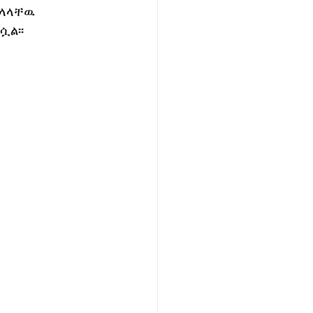
 ላላቸዉ 
ሷል፡፡