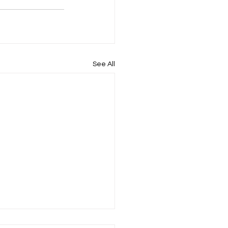
See All
ብ የሥርዓተ ምግብ ጉዳይ