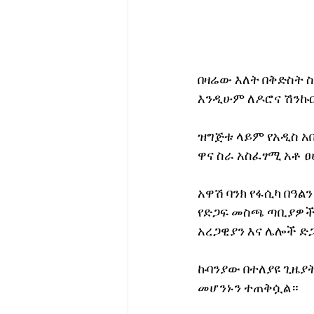
በዛሬው እለት በቅድስት ስ
እንዲሁም ለዶሮና ሽንኩር
ዝግጅቱ ላይም የአዲስ አበ
ዋና ስራ አስፈፃሚ አቶ 
አዋሽ ባንክ የፋሲካ በዓል
የድጋፍ መስጫ ጣቢያዎች 
አረጋዊያን እና ሌሎች ድጋ
ኩባንያው በተለያዩ ጊዜያት
መሆንኑን ተጠቅሷል። 