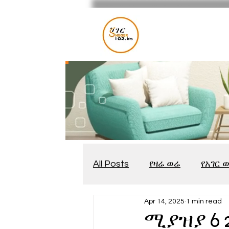
All Posts
የዛሬ ወሬ
የአገር 
Apr 14, 2025
1 min read
መቆያ
የጨዋታ እንግዳ
ሚያዝያ 6 2