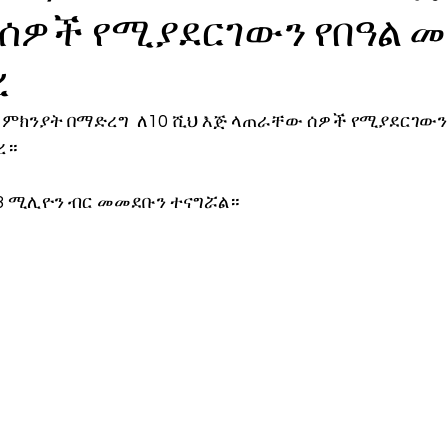
ሰዎች የሚያደርገውን የበዓል 
ኖሎጂ
ረ
ን ምክንያት በማድረግ  ለ10 ሺህ እጅ ላጠራቸው ሰዎች የሚያደርገውን 
ረ።
3 ሚሊዮን ብር መመደቡን ተናግሯል። 