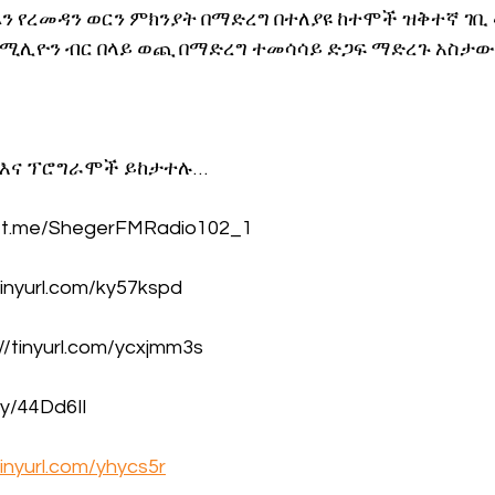
ዉን የረመዳን ወርን ምክንያት በማድረግ በተለያዩ ከተሞች ዝቅተኛ ገቢ
ሚሊዮን ብር በላይ ወጪ በማድረግ ተመሳሳይ ድጋፍ ማድረጉ አስታው
 እና ፕሮግራሞች ይከታተሉ… 
://t.me/ShegerFMRadio102_1
tinyurl.com/ky57kspd
//tinyurl.com/ycxjmm3s
.ly/44Dd6Il
tinyurl.com/yhycs5r