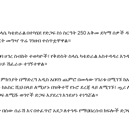
ላሴ ካቴድራል በተካሄደ የድጋፍ ስነ ስርዓት 250 አቅመ ደካማ ሰዎች 
ት መግዣ ጥሬ ገንዘብ ተሰጥቷቸዋል። 
ባ ሀገረ ስብከት ተወካዮች፣ የቅድስት ስላሴ ካቴድራል አስተዳዳሪ እንዲ
ፀሀይ ሽፈራሁ ተገኝተዋል።
ን ምክንያት በማድረግ አዲስ አበባን ጨምሮ በመላው ሃገሪቱ በሚገኙ ከአ
ከአስር ሺህ በላይ ለሚሆኑ በዝቅተኛ የኑሮ ደረጃ ላይ ለሚገኙ፣ ጧሪ
ፍ ለሚሹ ወገኖች ድጋፍ እያደረገ እንደሆነ ተነግሯል። 
 በሰው ሰራሽ እና በተፈጥሮ አደጋ ለተጎዱ የማህበረሰብ ክፍሎች ድጋፍ