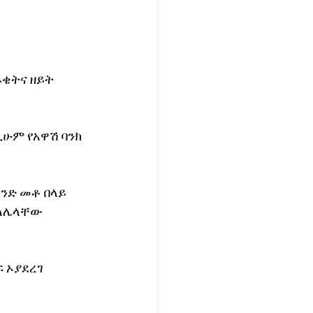
ዱቄትና ዘይት 
ሁም የአዋሽ ባንክ 
ንድ መቶ በላይ  
 ለሌላቸው 
 ኦያደረገ 