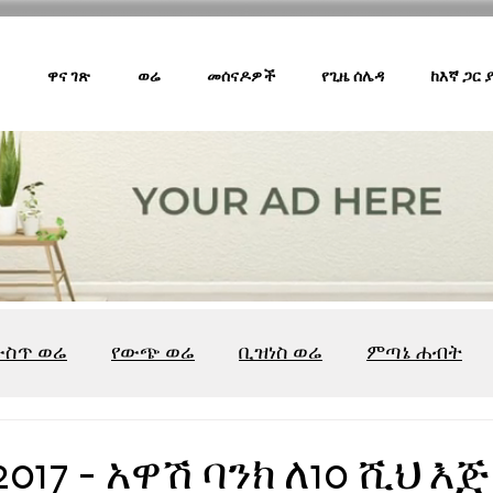
ዋና ገጽ
ወሬ
መሰናዶዎች
የጊዜ ሰሌዳ
ከእኛ ጋር
ውስጥ ወሬ
የውጭ ወሬ
ቢዝነስ ወሬ
ምጣኔ ሐብት
ሸገር ካፌ
ሸገር ሼልፍ
ትዝታ ዘ አራዳ
ልዩ ወሬ
የ
017 - አዋሽ ባንክ ለ10 ሺህ እጅ