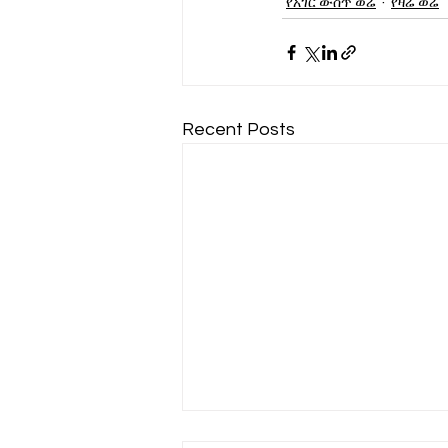
የአገር ውስጥ ወሬ
የዛሬ ወሬ
Recent Posts