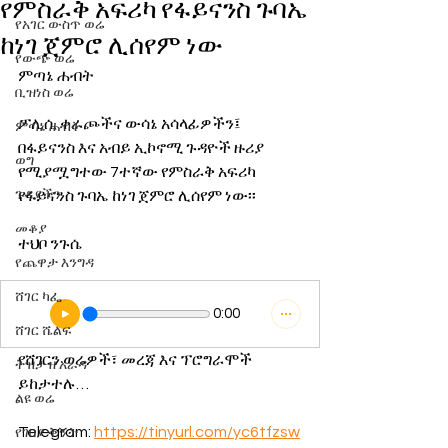
የምስራቅ አፍሪካ የፋይናንስ ጉባኤ
የአገር ውስጥ ወሬ
ከነገ ጀምሮ ሊሰየም ነው
የውጭ ወሬ
ምጣኔ ሐብት
ቢዝነስ ወሬ
ፖሊሲ ቀራጮችና ውሳኔ አሳላፊዎችን፤ 
ምጣኔ ሐብት
በፋይናንስ እና አብይ ኢኮኖሚ ጉዳዮች ዙሪያ 
ወግ
የሚያሟግተው 7ተኛው የምስራቅ አፍሪካ 
ጉዳያችን
የፋይናንስ ጉባኤ ከነገ ጀምሮ ሊሰየም ነው፡፡
መቆያ
ተህቦ ንጉሴ
የጨዋታ እንግዳ
ሸገር ካፌ
0:00
ሸገር ሼልፍ
የሸገርን ወሬዎች፣ መረጃ እና ፕሮግራሞች 
ትዝታ ዘ አራዳ
ይከታተሉ…
ልዩ ወሬ
Telegram: 
https://tinyurl.com/yc6tfzsw
የገበያ ቅኝት