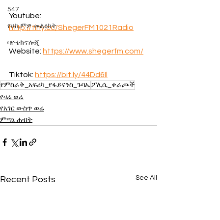
547
Youtube: 
የሀኪምዎ መልዕክት
http://tiny.cc/ShegerFM1021Radio
ባዮቴክኖሎጂ
Website: 
https://www.shegerfm.com/
Tiktok: 
https://bit.ly/44Dd6Il
የምስራቅ_አፍሪካ_የፋይናንስ_ጉባኤ
ፖሊሲ_ቀራጮች
የዛሬ ወሬ
የአገር ውስጥ ወሬ
ምጣኔ ሐብት
See All
Recent Posts