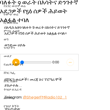
ባለፉት 9 ወራት በእሳትና ድንገተኛ
የአገር ውስጥ ወሬ
አደጋዎች የ56 ሰዎች ሕይወት
የውጭ ወሬ
አልፏል ተባለ
ቢዝነስ ወሬ
በአዲስ አበባ ባለፉት 9 ወራት በእሳትና ድንገተኛ 
ምጣኔ ሐብት
አደጋዎች የ56 ሰዎች ሕይወት አልፏል ተባለ፡፡
ወግ
ወንድሙ ሀይሉ
ጉዳያችን
መቆያ
0:00
የጨዋታ እንግዳ
ሸገር ካፌ
የሸገርን ወሬዎች፣ መረጃ እና ፕሮግራሞች 
ሸገር ሼልፍ
ይከታተሉ…
ትዝታ ዘ አራዳ
Telegram: 
@ShegerFMRadio102_1
ልዩ ወሬ
የገበያ ቅኝት
Youtube: 