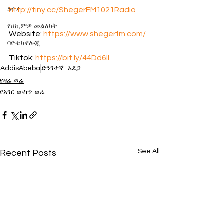
547
http://tiny.cc/ShegerFM1021Radio
የሀኪምዎ መልዕክት
Website: 
https://www.shegerfm.com/
ባዮቴክኖሎጂ
Tiktok: 
https://bit.ly/44Dd6Il
AddisAbeba
ድንገተኛ_አደጋ
የዛሬ ወሬ
የአገር ውስጥ ወሬ
See All
Recent Posts