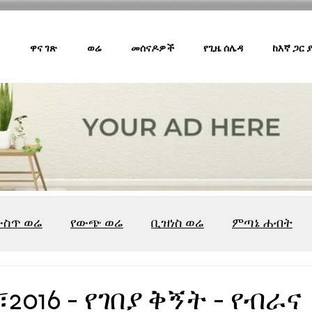
ዋና ገጽ
ወሬ
መሰናዶዎች
የጊዜ ሰሌዳ
ከእኛ ጋር
ውስጥ ወሬ
የውጭ ወሬ
ቢዝነስ ወሬ
ምጣኔ ሐብት
ሸገር ካፌ
ሸገር ሼልፍ
ትዝታ ዘ አራዳ
ልዩ ወሬ
የ
2016 - የገበያ ቅኝት - የብራና