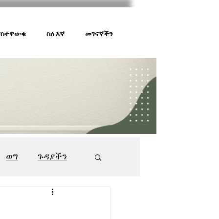
 ያስተዋውቁ
ስለ እኛ
መገናኛችን
ወግ
ጉዳያችን
ገበያ ቅኝት
547