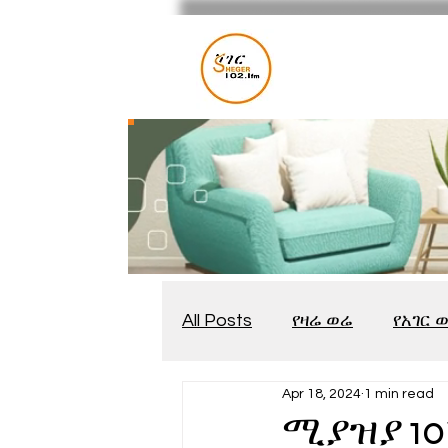
All Posts
የዛሬ ወሬ
የአገር 
Apr 18, 2024
1 min read
መቆያ
የጨዋታ እንግዳ
ሚያዝያ 10፣