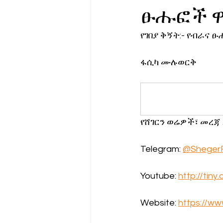
ፁሑፎች 
የሀኪምዎ መልዕክት
ባዮቴክ
የገበያ ቅኝት:- የብራና 
ፋሲካ ሙሉወርቅ
የሸገርን ወሬዎች፣ መረጃ
Telegram: 
@Sheger
Youtube: 
http://tin
Website: 
https://w