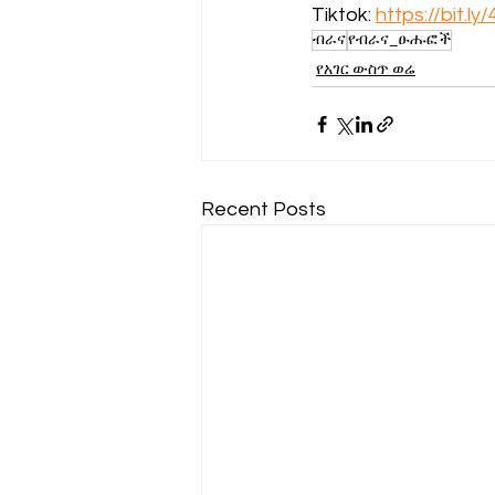
Tiktok: 
https://bit.ly
ብራና
የብራና_ፁሑፎች
የአገር ውስጥ ወሬ
Recent Posts