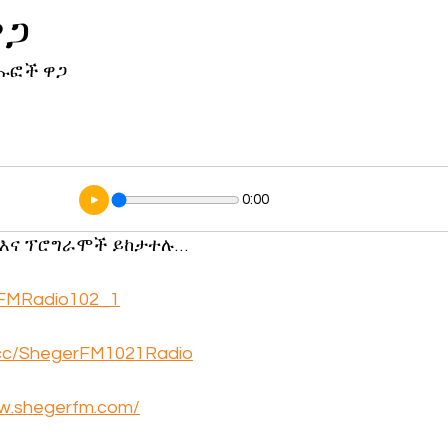
ዋጋ
ኖሎጂ
ፁሑፎች ዋጋ
0:00
 እና ፕሮግራሞች ይከታተሉ…
FMRadio102_1
y.cc/ShegerFM1021Radio
ww.shegerfm.com/