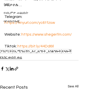
547
ይከታተሉ…
የሀኪምዎ መልዕክት
Telegram:  
ባዮቴክኖሎጂ
https://tinyurl.com/yc6tfzsw
Website: 
https://www.shegerfm.com/
Tiktok: 
https://bit.ly/44Dd6Il
ፓስፖርት
የኢሚግሬሽን_እና_ዜግነት_አገልግሎት
ደላሎች
የአገር ውስጥ ወሬ
See All
Recent Posts