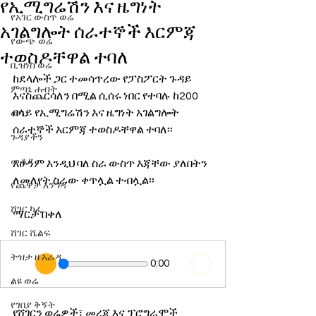
የኢሚግሬሽን እና ዜግነት
የአገር ውስጥ ወሬ
አገልግሎት ሰራተኞች እርምጃ
የውጭ ወሬ
ተወስዶቸዋል ተባለ
ቢዝነስ ወሬ
ከደላሎች ጋር ተመሳጥረው የፓስፖርት ጉዳይ 
ምጣኔ ሐብት
እናስጨርሳለን በሚል ሲሰሩ ነበር የተባሉ ከ200 
በላይ የኢሚግሬሽን እና ዜግነት አገልግሎት 
ወግ
ሰራተኞች እርምጃ ተወስዶቸዋል ተባለ፡፡ 
ጉዳያችን
መቆያ
አሁንም እንዲህ ባለ ስራ ውስጥ እጃቸው ያለበትን 
ለመለየት ስራው ቀጥሏል ተብሏል፡፡ 
የጨዋታ እንግዳ
ሸገር ካፌ
ማርታ በቀለ
ሸገር ሼልፍ
ትዝታ ዘ አራዳ
0:00
ልዩ ወሬ
የገበያ ቅኝት
የሸገርን ወሬዎች፣ መረጃ እና ፕሮግራሞች 