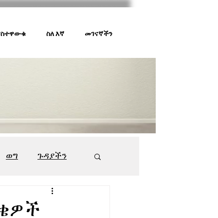
 ያስተዋውቁ
ስለ እኛ
መገናኛችን
ወግ
ጉዳያችን
ገበያ ቅኝት
547
ያቄዎች