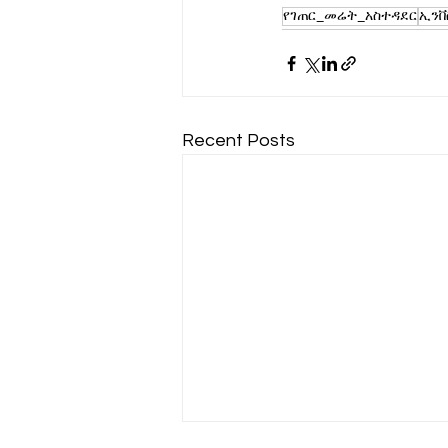
የገጠር_መሬት_አስተዳደር
ኢንቨ
Recent Posts