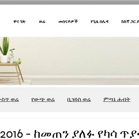
ዋና ገጽ
ወሬ
መሰናዶዎች
የጊዜ ሰሌዳ
ከእኛ ጋር
ውስጥ ወሬ
የውጭ ወሬ
ቢዝነስ ወሬ
ምጣኔ ሐብት
ሸገር ካፌ
ሸገር ሼልፍ
ትዝታ ዘ አራዳ
ልዩ ወሬ
የ
2016 - ከመጠን ያለፉ የካሳ ጥ