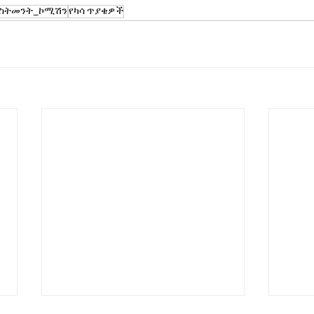
ስትመንት_ኮሚሽን
የካሳ ጥያቄዎች