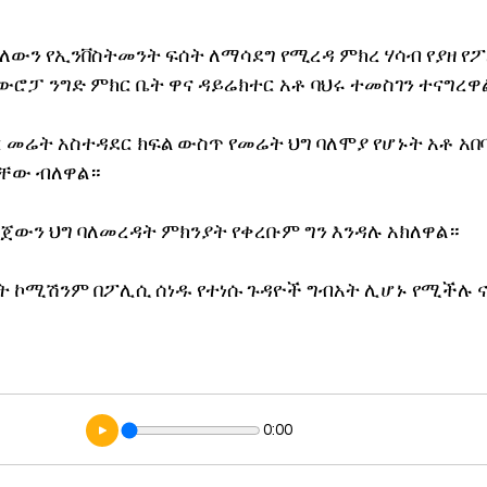
ለውን የኢንቨስትመንት ፍሰት ለማሳደግ የሚረዳ ምክረ ሃሳብ የያዘ የፖ
ውሮፓ ንግድ ምክር ቤት ዋና ዳይሬክተር አቶ ባህሩ ተመስገን ተናግረዋ
 መሬት አስተዳደር ክፍል ውስጥ የመሬት ህግ ባለሞያ የሆኑት አቶ አበባ
ናቸው ብለዋል።
ጀውን ህግ ባለመረዳት ምክንያት የቀረቡም ግን እንዳሉ አክለዋል።
ት ኮሚሽንም በፖሊሲ ሰነዱ የተነሱ ጉዳዮች ግብአት ሊሆኑ የሚችሉ 
0:00