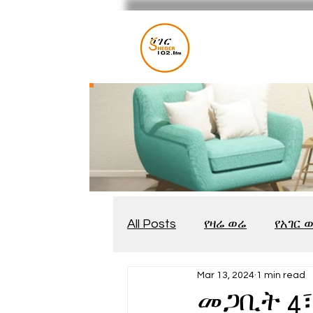
All Posts
የዛሬ ወሬ
የአገር 
Mar 13, 2024
1 min read
መቆያ
የጨዋታ እንግዳ
መጋቢት 4፣