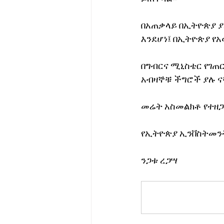
በአጠቃላይ በኢትዮጵያ ያ
እንደሆነ፤ በኢትዮጵያ የአ
በግብርና ሚኒስቴር የገጠር
አብዛኞቹ ችግሮች ያሉ 
መሬት አስመልክቶ የተዘጋ
የኢትዮጵያ ኢንቨስትመን
ንጋቱ ረጋሣ