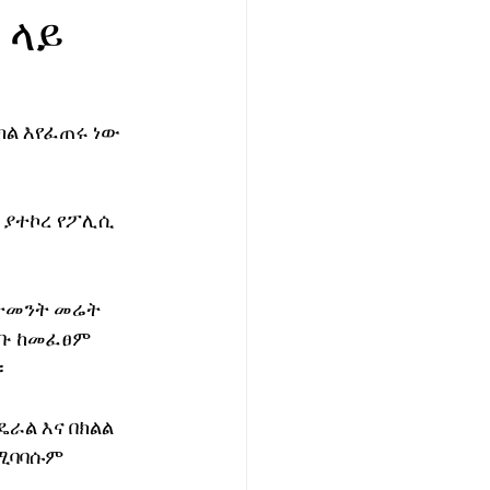
 ላይ
ል እየፈጠሩ ነው 
 ያተኮረ የፖሊሲ 
ስትመንት መሬት 
ሰቡ ከመፈፀም 
።
ራል እና በክልል 
ሚባባሱም 