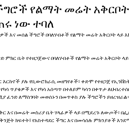
ችግሮች የልማት መሬት አቅርቦት
ኖሎጂ
ጠሩ ነው ተባለ
ቄዎች እና መሰል ችግሮች በባለሃብቶች የልማት መሬት አቅርቦት ላይ እክ
ድ ምክር ቤት የተዘጋጀውና በባለሃብቶች የልማት መሬት አቅርቦት ላይ
ደር እርከኖች ያሉ የቢውሮክራሲ መዘግየቶች፣ ቀድሞ የተዘጋጀ የኢንቨ
 የካሳ ጥያቄዎች እና የካሳ አሰጣጥ በተለይም ካሳን በቀጥታ ለህብረተ
ያ ፈንድ ለማስገባት መወሰኑን በመጥቀስ ያሉ ችግሮችን ይዘረዝራል
ቅር እና በመሬት መስሪያ ቤት ሃላፊዎች ላይ በሚደረጉ ለውጦች፣ በፌዴ
 የቅንጅት ክፍተት፤ የአስተዳደር ችግር እና በመሳሰሉ ምክንያቶች እንደ