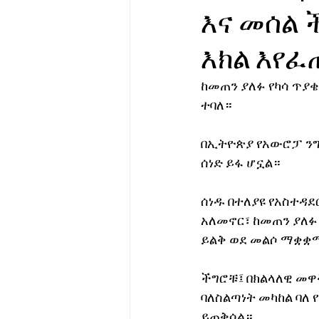
እና መሰል 
የሀኪምዎ መልዕክት
ባዮቴክ
እክል እየፈ
ከመጠን ያለፉ የካሳ ጥያ
ተባለ።
በኢትዮጵያ የአውሮፓ ንግ
ሰነድ ይፋ ሆኗል።
ሰነዱ በተለያዩ የአስተዳ
አለመኖር፣ ከመጠን ያለፉ
ይልቅ ወደ መልሶ ማቋቋሚ
ችግሮቹ፤ በክልላለዊ መዋ
ባለስልጣነት መካከል ባለ
ይጠቅሳል።