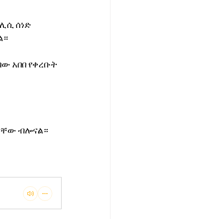
ሊሲ ሰነድ 
ል።
ው አበበ የቀረቡት 
ናቸው ብሎናል።