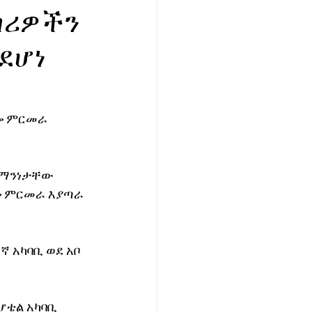
ጣሪዎችን
ደሆነ
ሎ ምርመራ 
 ማንነታቸው 
ሎ ምርመራ እያጣራ 
 አካባቢ ወደ አቦ 
ሆቴል አካባቢ 