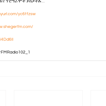
 እና ፕሮግራሞች ይከታተሉ…
inyurl.com/yc6tfzsw
ww.shegerfm.com/
/44Dd6Il
rFMRadio102_1