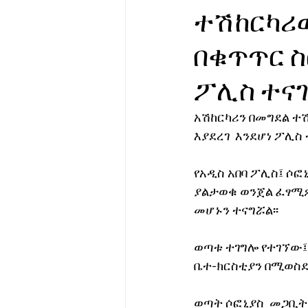
ተሽከርካሪ
የሀኪምዎ መልዕክት
ባዮቴክ
በቁጥጥር ስ
ፖሊስ ተና
አሽከርካሪን በመግደል ተ
እያደረገ  እንደሆነ ፖሊስ ተ
የአዲስ አበባ ፖሊስ፤ ሶ
ያልታወቁ ወንጀል ፈፃሚዎ
መሆኑን ተናግሯል፡፡
ወጣቱ ተገግሎ የተገኘው፤ 
ቤተ-ክርስቲያን በሚወስደ
ወጣት ሶፎኒያስ  መጋቢት 