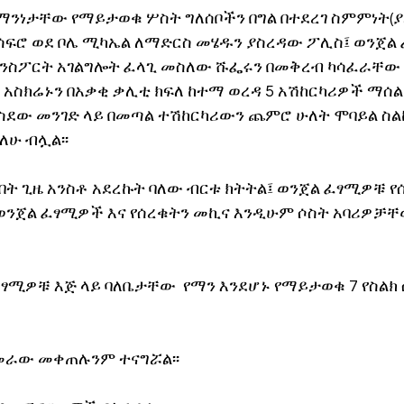
ይ ማንነታቸው የማይታወቁ ሦስት ግለሰቦችን በግል በተደረገ ስምምነት(
 አሳፍሮ ወደ ቦሌ ሚካኤል ለማድርስ መሄዱን ያስረዳው ፖሊስ፤ ወንጀል
ስፖርት አገልግሎት ፈላጊ መስለው ሹፌሩን በመቅረብ ካሳፈራቸው በ
 አስክሬኑን በአቃቂ ቃሊቲ ክፍለ ከተማ ወረዳ 5 አሽከርካሪዎች ማሰል
ስደው መንገድ ላይ በመጣል ተሽከርካሪውን ጨምሮ ሁለት ሞባይል ስል
ሁ ብሏል፡፡
ት ጊዜ አንስቶ አደረኩት ባለው ብርቱ ክትትል፤ ወንጀል ፈፃሚዎቹ የ
 ወንጀል ፈፃሚዎች እና የሰረቁትን መኪና እንዲሁም ሶስት አባሪዎቻ
ሚዎቹ እጅ ላይ ባለቤታቸው  የማን እንደሆኑ የማይታወቁ 7 የስልክ 
መራው መቀጠሉንም ተናግሯል፡፡