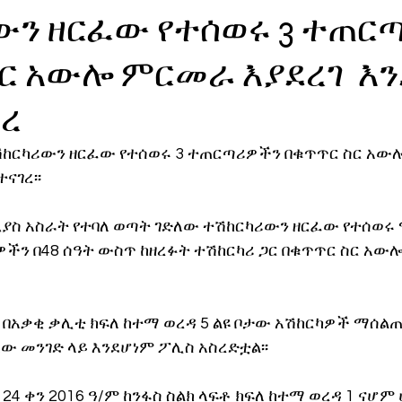
ውን ዘርፈው የተሰወሩ 3 ተጠር
ኖሎጂ
ር አውሎ ምርመራ እያደረገ እን
ገረ
ሽከርካሪውን ዘርፈው የተሰወሩ 3 ተጠርጣሪዎችን በቁጥጥር ስር አው
ናገረ፡፡
ፎኒያስ አስራት የተባለ ወጣት ገድለው ተሽከርካሪውን ዘርፈው የተሰወሩ
ችን በ48 ሰዓት ውስጥ ከዘረፉት ተሽከርካሪ ጋር በቁጥጥር ስር አው
በአቃቂ ቃሊቲ ክፍለ ከተማ ወረዳ 5 ልዩ ቦታው አሽከርካዎች ማሰልጠኛ
ው መንገድ ላይ እንደሆነም ፖሊስ አስረድቷል፡፡
24 ቀን 2016 ዓ/ም ከንፋስ ስልክ ላፍቶ ክፍለ ከተማ ወረዳ 1 ናሆም 