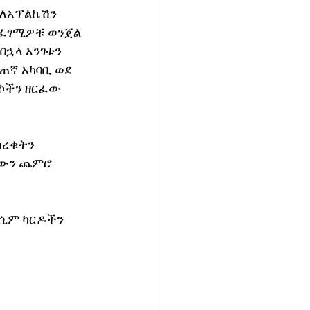
ያለአፕልኬሽን 
 ፈፃሚዎቹ ወንጀል 
ኋላ አንገቱን 
ጠኛ አካባቢ ወደ 
ኮችን ዘርፈው 
ሰረቁትን 
ቸውን ጨምሮ 
ሲም ካርዶችን 