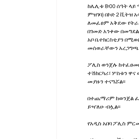
ከሌሊቱ 8፡00 ሰዓት ላ
ምዝገባ) በኮድ 2 ቪትዝ
ለመፈፀም አቅደው የትራን
በገመድ አንቀው በመግደል
አቦ ቤተክርስቲያን በሚወ
መሰወራቸውን አረጋግጫለ
ፖሊስ ወንጀሉ ከተፈፀመበ
ተሽከርካሪ፣ ሦስቱን ዋና
መያዙን ተናግሯል፡፡
በተጨማሪም ከወንጀል ፈፃ
ይዣለሁ ብሏል፡፡
የአዲስ አበባ ፖሊስ ምር