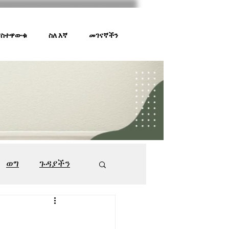
 ያስተዋውቁ
ስለ እኛ
መገናኛችን
ወግ
ጉዳያችን
ገበያ ቅኝት
547