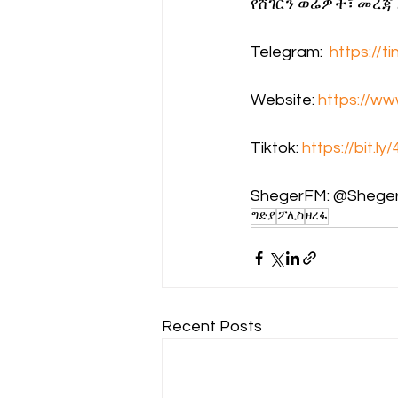
የሸገርን ወሬዎች፣ መረጃ
Telegram:  
https://t
Website: 
https://w
Tiktok: 
https://bit.ly
ShegerFM: @Shege
ግድያ
ፖሊስ
ዘረፋ
Recent Posts