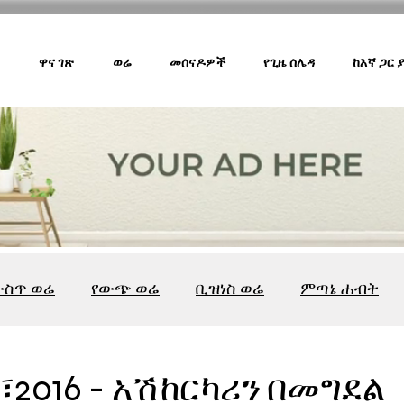
ዋና ገጽ
ወሬ
መሰናዶዎች
የጊዜ ሰሌዳ
ከእኛ ጋር
ውስጥ ወሬ
የውጭ ወሬ
ቢዝነስ ወሬ
ምጣኔ ሐብት
ሸገር ካፌ
ሸገር ሼልፍ
ትዝታ ዘ አራዳ
ልዩ ወሬ
የ
፣2016 - አሽከርካሪን በመግደል