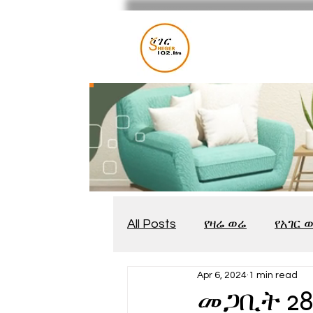
All Posts
የዛሬ ወሬ
የአገር 
Apr 6, 2024
1 min read
መቆያ
የጨዋታ እንግዳ
መጋቢት 28