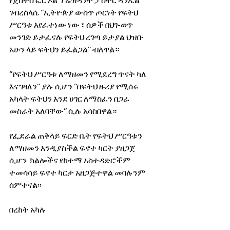
የጀስትስ ፎር ኦል ፕሬዝዳንት ፓስተር ዳንኤል 
ገብረስላሴ ‘’ኢትዮጵያ ውስጥ ጦርነት የፍትህ 
ሥርዓቱ እየፈተነው ነው ፣ ሰዎች በህገ-ወጥ 
መንገድ ይታፈናሉ የፍትህ ረገጣ ይታያል ህዝቡ 
አሁን ላይ ፍትህን ይፈልጋል’’ ብለዋል። 
‘’የፍትህ ሥርዓቱ ለማዘመን የሚደረግ ጥናት ካለ 
እናግዛለን’’ ያሉ ሲሆን ‘’በፍትህ ዙሪያ የሚሰሩ 
አካላት ፍትህን እንደ ሀገር ለማስፈን በጋራ 
መስራት አለባቸው’’ ሲሉ አሳስበዋል።
የፌደራል ጠቅላይ ፍርድ ቤት የፍትህ ሥርዓቱን 
ለማዘመን እንዲያስችል ፍኖተ ካርት ያዘጋጀ 
ሲሆን  ክልሎችና የከተማ አስተዳድሮችም 
ተመሳሳይ ፍኖተ ካርታ አዘጋጅተዋል መባሉንም 
ሰምተናል፡፡
በረከት አካሉ