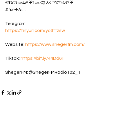
የሸገርን ወሬዎች፣ መረጃ እና ፕሮግራሞች 
ይከታተሉ…
Telegram:  
https://tinyurl.com/yc6tfzsw
Website: 
https://www.shegerfm.com/
Tiktok: 
https://bit.ly/44Dd6Il
ShegerFM: @ShegerFMRadio102_1
See All
Recent Posts