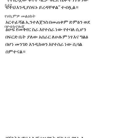
‘’የተዘጋጀው ፍኖተ ካርታ ፍርድ ቤቶች ነፃ ሆነው 
547
ፍትህ እንዲያሰፍኑ ይረዳቸዋል’’ ተብሏል።
የሀኪምዎ መልዕክት
አርተፊሻል ኢንተለጀንስ በመጠቀም ድምፅን ወደ 
ባዮቴክኖሎጂ
ፅሁፍ የመቀየር ስራ እየተሰራ ነው የተባለ ሲሆን 
በፍርድ ቤት ያለው አሰራር ለሁሉም ነፃ እና ግልፅ 
በሆነ መንገድ እንዲከወን እየተሰራ ነው ሲባል 
ሰምተናል።