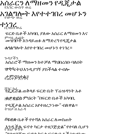
አሰራርን ለማዘመን የዲጂታል
የአገር ውስጥ ወሬ
አገልግሎት እየተተገበረ መሆኑን
የውጭ ወሬ
ተነገረ
ቢዝነስ ወሬ
ፍርድ ቤቶች አካባቢ ያለው አሰራር ለማዘመን እና 
ምጣኔ ሐብት
መዝገቦች እንዳይጠፉ ለማድረግ የዲጂታል 
አገልግሎት እየተተገበረ መሆኑን ተነገረ።
ወግ
ጉዳያችን
አሰራሮች ማዘመን ከተቻለ ማህበረሰቡ ባለበት 
መቆያ
ሆኖ ፍትህ እንዲያገኝ ያስችላል ተብሎ 
ታምኖበታል። 
የጨዋታ እንግዳ
ሸገር ካፌ
የፌዴራል ጠቅላይ ፍርድ ቤት ፕሬዝዳንት አቶ 
ቴዎድሮስ ምህረት ‘’በፍርድ ቤቶች አካባቢ 
ሸገር ሼልፍ
የዲጂታል አሰራር አየተዘረጋ ነው’’ ብለዋል።
ትዝታ ዘ አራዳ
ልዩ ወሬ
‘’ፍርድ ቤቶች የተሻለ አሰራር ለመስጠት 
እንዲችሉ ፍኖተ ካርታ ተዘጋጅቷል’’ የተባለ ሲሆን 
የገበያ ቅኝት