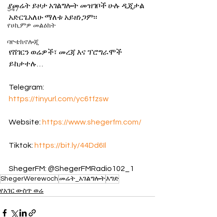
የመሬት ይዞታ አገልግሎት መዝገቦች ሁሉ ዲጂታል 
547
አድርጌአለሁ ማለቱ አይዘነጋም፡፡
የሀኪምዎ መልዕክት
ባዮቴክኖሎጂ
የሸገርን ወሬዎች፣ መረጃ እና ፕሮግራሞች 
ይከታተሉ…
Telegram:  
https://tinyurl.com/yc6tfzsw
Website: 
https://www.shegerfm.com/
Tiktok: 
https://bit.ly/44Dd6Il
ShegerFM: @ShegerFMRadio102_1
ShegerWerewoch
መሬት_አገልግሎት
እግድ
የአገር ውስጥ ወሬ