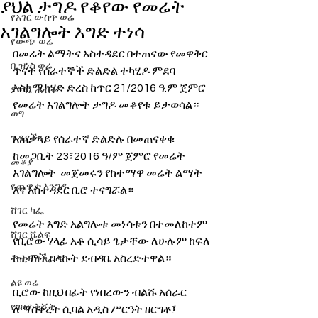
ያህል ታግዶ የቆየው የመሬት
የአገር ውስጥ ወሬ
አገልግሎት እግድ ተነሳ
የውጭ ወሬ
በመሬት ልማትና አስተዳደር በተጠናው የመዋቅር 
ቢዝነስ ወሬ
ጥናት የሰራተኞች ድልድል ተካሂዶ ምደባ 
እስከሚካሄድ ድረስ ከጥር 21/2016 ዓ.ም ጀምሮ 
ምጣኔ ሐብት
የመሬት አገልግሎት ታግዶ መቆየቱ ይታወሳል። 
ወግ
ጉዳያችን
አጠቃላይ የሰራተኛ ድልድሉ በመጠናቀቁ 
ከመጋቢት 23፣2016 ዓ/ም ጀምሮ የመሬት 
መቆያ
አገልግሎት  መጀመሩን የከተማዋ መሬት ልማት 
የጨዋታ እንግዳ
እና አስተዳደር ቢሮ ተናግሯል። 
ሸገር ካፌ
የመሬት እግድ አልግሎቱ መነሳቱን በተመለከተም 
ሸገር ሼልፍ
የቢሮው ሃላፊ አቶ ሲሳይ ጌታቸው ለሁሉም ከፍለ 
ከተሞች በላኩት ደብዳቤ አስረድተዋል።
ትዝታ ዘ አራዳ
ልዩ ወሬ
ቢሮው ከዚህ በፊት የነበረውን ብልሹ አሰራር 
የገበያ ቅኝት
ለማስቀረት ሲባል አዲስ ሥርዓት ዘርግቶ፤  