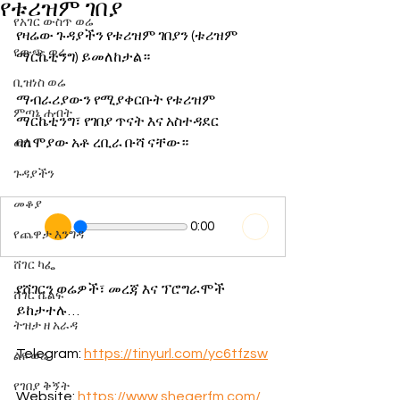
የቱሪዝም ገበያ
የአገር ውስጥ ወሬ
የዛሬው ጉዳያችን የቱሪዝም ገበያን (ቱሪዝም 
የውጭ ወሬ
ማርኬቲንግ) ይመለከታል።
ቢዝነስ ወሬ
ማብራሪያውን የሚያቀርቡት የቱሪዝም 
ምጣኔ ሐብት
ማርኬቲንግ፣ የገበያ ጥናት እና አስተዳደር 
ባለሞያው አቶ ረቢራ ቡሻ ናቸው።
ወግ
ጉዳያችን
መቆያ
0:00
የጨዋታ እንግዳ
ሸገር ካፌ
የሸገርን ወሬዎች፣ መረጃ እና ፕሮግራሞች 
ሸገር ሼልፍ
ይከታተሉ…
ትዝታ ዘ አራዳ
Telegram: 
https://tinyurl.com/yc6tfzsw
ልዩ ወሬ
የገበያ ቅኝት
Website: 
https://www.shegerfm.com/