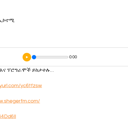
ኖሎጂ
 ኢኮኖሚ
0:00
 እና ፕሮግራሞች ይከታተሉ…
inyurl.com/yc6tfzsw
ww.shegerfm.com/
/44Dd6Il