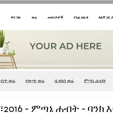
ዋና ገጽ
ወሬ
መሰናዶዎች
የጊዜ ሰሌዳ
ከእኛ ጋር
ውስጥ ወሬ
የውጭ ወሬ
ቢዝነስ ወሬ
ምጣኔ ሐብት
ሸገር ካፌ
ሸገር ሼልፍ
ትዝታ ዘ አራዳ
ልዩ ወሬ
የ
2016 - ምጣኔ ሐብት - ባንክ እ