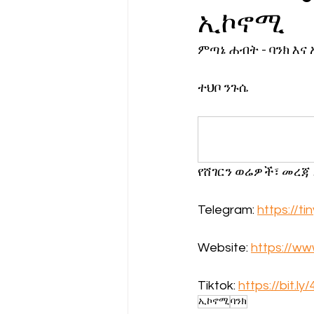
ኢኮኖሚ
የሀኪምዎ መልዕክት
ባዮቴክ
ምጣኔ ሐብት - ባንክ እና
ተህቦ ንጉሴ
የሸገርን ወሬዎች፣ መረጃ
Telegram: 
https://t
Website: 
https://w
Tiktok: 
https://bit.ly
ኢኮኖሚ
ባንክ