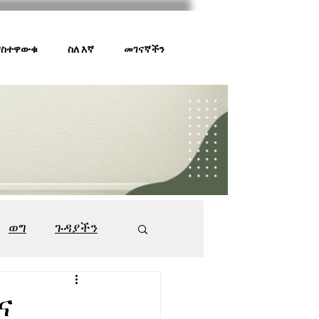
 ያስተዋውቁ
ስለ እኛ
መገናኛችን
ወግ
ጉዳያችን
ገበያ ቅኝት
547
ና