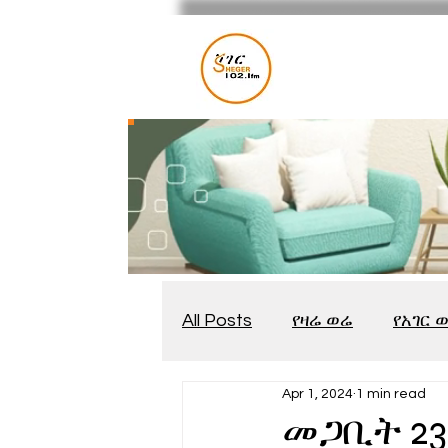
All Posts
የዛሬ ወሬ
የአገር 
Apr 1, 2024
1 min read
መቆያ
የጨዋታ እንግዳ
መጋቢት 23፣