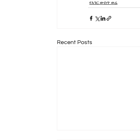
የአገር ውስጥ ወሬ
Recent Posts