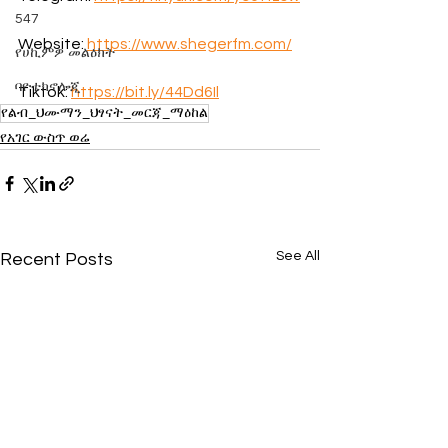
547
Website: 
https://www.shegerfm.com/
የሀኪምዎ መልዕክት
ባዮቴክኖሎጂ
Tiktok: 
https://bit.ly/44Dd6Il
የልብ_ህሙማን_ህፃናት_መርጃ_ማዕከል
የአገር ውስጥ ወሬ
See All
Recent Posts