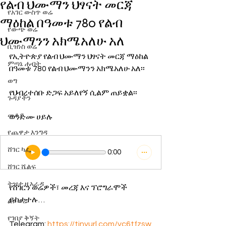
የልብ ህሙማን ህፃናት መርጃ
የአገር ውስጥ ወሬ
ማዕከል በዓመቱ 780 የልብ
የውጭ ወሬ
ህሙማንን አክሜአለሁ አለ
ቢዝነስ ወሬ
የኢትዮጵያ የልብ ህሙማን ህፃናት መርጃ ማዕከል 
ምጣኔ ሐብት
በዓመቱ 780 የልብ ህሙማንን አክሜአለሁ አለ፡፡
ወግ
የህብረተሰቡ ድጋፍ አይለየኝ ሲልም ጠይቋል፡፡
ጉዳያችን
መቆያ
ወንድሙ ሀይሉ
የጨዋታ እንግዳ
ሸገር ካፌ
0:00
ሸገር ሼልፍ
ትዝታ ዘ አራዳ
የሸገርን ወሬዎች፣ መረጃ እና ፕሮግራሞች 
ይከታተሉ…
ልዩ ወሬ
የገበያ ቅኝት
Telegram: 
https://tinyurl.com/yc6tfzsw