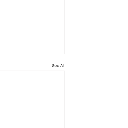
See All