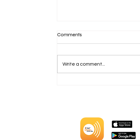
Comments
Write a comment...
ኮሜርሺያል ኖሚኒስ በተጠናቀቀው
የበጀት ዓመት ከ800 ሚሊዮን ብር
በላይ ያልተጣራ ትርፍ ማግኘቱን
ተናገረ፡፡