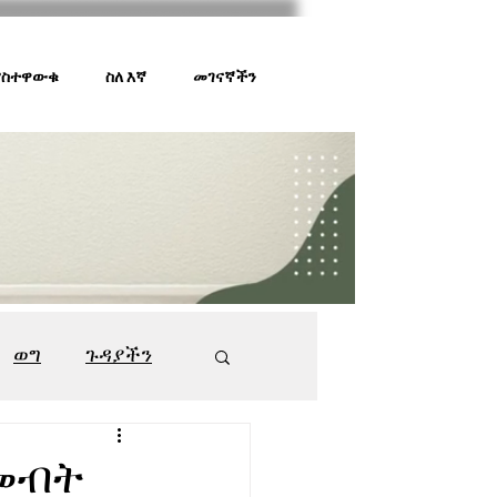
 ያስተዋውቁ
ስለ እኛ
መገናኛችን
ወግ
ጉዳያችን
ገበያ ቅኝት
547
 መብት