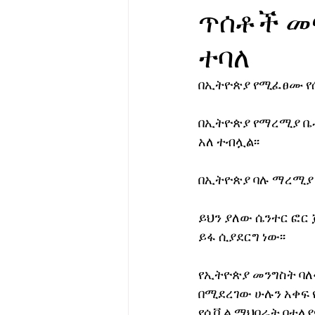
ጥሰቶች መ
የሀኪምዎ መልዕክት
ባዮቴክ
ተባለ
በኢትዮጵያ የሚፈፀሙ የሰ
በኢትዮጵያ የማረሚያ ቤቶ
አለ ተብሏል፡፡
በኢትዮጵያ ባሉ ማረሚያ 
ይህን ያለው ሴንተር ፎር
ይፋ ሲያደርግ ነው፡፡
የኢትዮጵያ መንግስት ባለ
በሚደረገው ሁሉን አቀፍ 
የሲቪል ማህበራት በተለያዩ