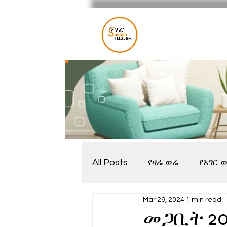
All Posts
የዛሬ ወሬ
የአገር 
Mar 29, 2024
1 min read
መቆያ
የጨዋታ እንግዳ
መጋቢት 20