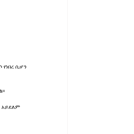
የነበረ ሲሆን 
፡፡
 አይደለም 