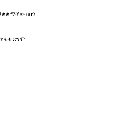
ማቋቋማቸው በበጎ 
ጥፋቱ ደግሞ 