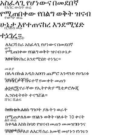
አስፈላጊ የሆነውና በመደበኛ
የአገር ውስጥ ወሬ
የሚጠበቀው የበልግ ወቅት ዝናብ
የውጭ ወሬ
ሁኔታ እየተጠናከረ እንደሚሄድ
ቢዝነስ ወሬ
ተነገረ።
ምጣኔ ሐብት
ለእርሻ ስራ አስፈላጊ የሆነውና በመደበኛ 
ወግ
የሚጠበቀው የበልግ ወቅት ዝናብ ሁኔታ 
ጉዳያችን
እየተጠናከረ እንደሚሄድ ተነገረ።
መቆያ
በሌላ በኩል አዲስ አበባን ጨምሮ አንዳንድ የሀገሪቱ 
የጨዋታ እንግዳ
አካባቢዎች ከፍተኛ የሙቀት መጠን 
እንደሚኖራቸው የኢትዮጵያ ሚቲዎሮሎጂ 
ሸገር ካፌ
ኢንስቲትዩት ተናግሯል።
ሸገር ሼልፍ
ከየካቲት እስከ ግንቦት ያሉትን ወራት 
ትዝታ ዘ አራዳ
በሚጠቃለለው የበልጉ ወቅት ባለፉት 10 ቀናት 
ልዩ ወሬ
ከቀላል እስከ ከባድ የዝናብ መጠን መመዝገቡንና 
የገበያ ቅኝት
ይህም በተለይ ለእርሻ ስራ አመቺ መሆኑን የነገሩን 