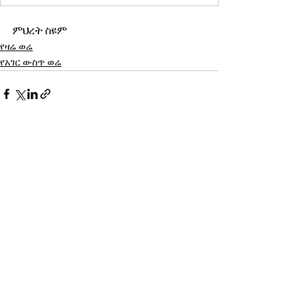
ምህረት ስዩም
የዛሬ ወሬ
የአገር ውስጥ ወሬ
See All
Recent Posts