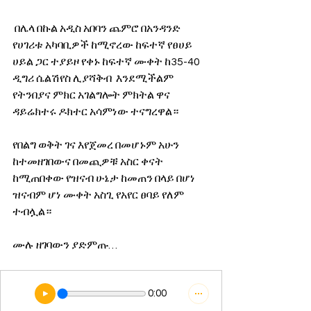
 በሌላ በኩል አዲስ አበባን ጨምሮ በአንዳንድ 
የሀገሪቱ አካባቢዎች ከሚኖረው ከፍተኛ የፀሀይ 
ሀይል ጋር ተያይዞ የቀኑ ከፍተኛ ሙቀት ከ35-40 
ዲግሪ ሴልሽየስ ሊያሻቅብ  እንደሚችልም 
የትንበያና ምክር አገልግሎት ምክትል ዋና 
ዳይሬክተሩ ዶክተር አሳምነው ተናግረዋል።
የበልግ ወቅት ገና እየጀመረ በመሆኑም አሁን 
ከተመዘገበውና በመጪዎቹ አስር ቀናት 
ከሚጠበቀው የዝናብ ሁኔታ ከመጠን በላይ በሆነ 
ዝናብም ሆነ ሙቀት አስጊ የአየር ፀባይ የለም 
ተብሏል።
ሙሉ ዘገባውን ያድምጡ…
0:00