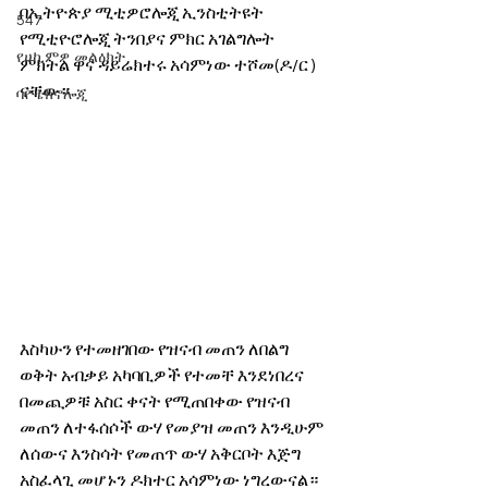
በኢትዮጵያ ሚቲዎሮሎጂ ኢንስቲትዩት 
547
የሚቲዮሮሎጂ ትንበያና ምክር አገልግሎት 
የሀኪምዎ መልዕክት
ምክትል ዋና ዳይሬክተሩ አሳምነው ተሾመ(ዶ/ር ) 
ናቸው።
ባዮቴክኖሎጂ
እስካሁን የተመዘገበው የዝናብ መጠን ለበልግ 
ወቅት አብቃይ አካባቢዎች የተመቸ እንደነበረና 
በመጪዎቹ አስር ቀናት የሚጠበቀው የዝናብ 
መጠን ለተፋሰሶች ውሃ የመያዝ መጠን እንዲሁም 
ለሰውና እንስሳት የመጠጥ ውሃ አቅርቦት እጅግ 
አስፈላጊ መሆኑን ዶክተር አሳምነው ነግረውናል።