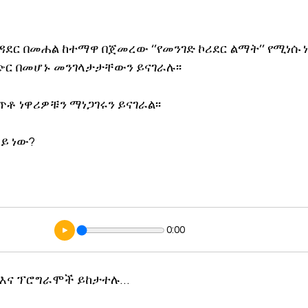
ኖሎጂ
ዳደር በመሐል ከተማዋ በጀመረው ‘’የመንገድ ኮሪደር ልማት’’ የሚነሱ 
ጭር በመሆኑ መንገላታታቸውን ይናገራሉ፡፡
ጥቶ ነዋሪዎቹን ማነጋገሩን ይናገራል፡፡
ይ ነው?
0:00
 እና ፕሮግራሞች ይከታተሉ…