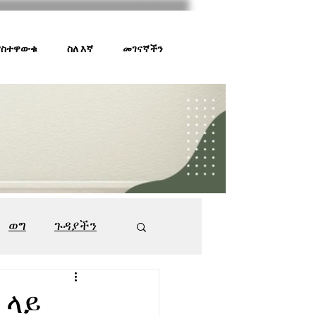
 ያስተዋውቁ
ስለ እኛ
መገናኛችን
ወግ
ጉዳያችን
ገበያ ቅኝት
547
 ላይ