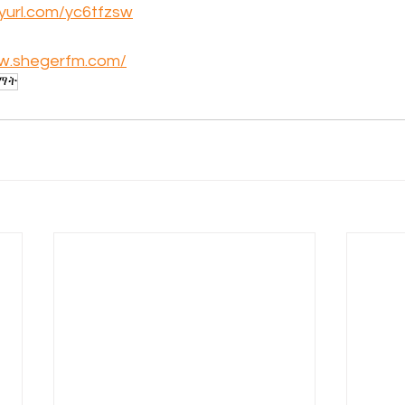
inyurl.com/yc6tfzsw
ww.shegerfm.com/
ልማት