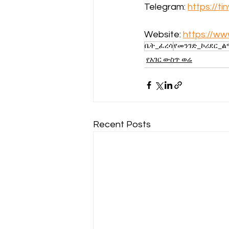
Telegram: 
https://t
Website: 
https://w
ቤት_ፈረሳ
የመንገድ_ኮሪደር_
የአገር ውስጥ ወሬ
Recent Posts