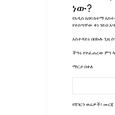
ነው?
የሀኪምዎ መልዕክት
ባዮቴክ
የአዲስ አበባ ከተማ አስተ
የተሰጣቸው ቀነ ገደብ አ
አስተዳደሩ በበኩሉ ጊዜ ሰ
ችግሩ የተፈጠረው ምን ላ
ማርታ በቀለ
የሸገርን ወሬዎች፣ መረጃ