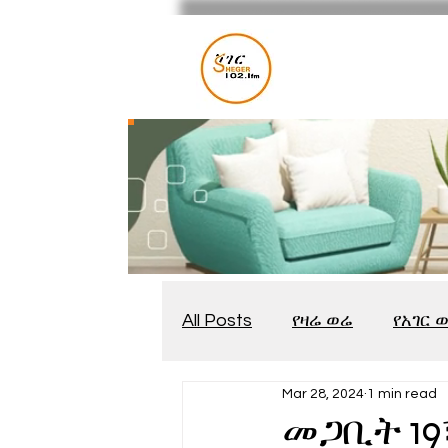
All Posts
የዛሬ ወሬ
የአገር 
Mar 28, 2024
1 min read
መቆያ
የጨዋታ እንግዳ
መጋቢት 19