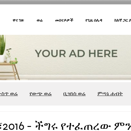
ዋና ገጽ
ወሬ
መሰናዶዎች
የጊዜ ሰሌዳ
ከእኛ ጋር
ውስጥ ወሬ
የውጭ ወሬ
ቢዝነስ ወሬ
ምጣኔ ሐብት
ሸገር ካፌ
ሸገር ሼልፍ
ትዝታ ዘ አራዳ
ልዩ ወሬ
የ
፣2016 - ችግሩ የተፈጠረው ምን