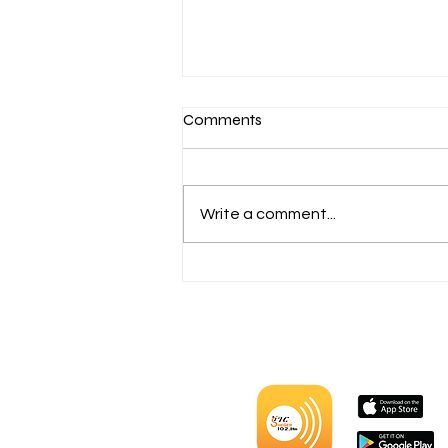
Comments
Write a comment...
ኮሜርሺያል ኖሚኒስ በተጠናቀቀው
የበጀት ዓመት ከ800 ሚሊዮን ብር
በላይ ያልተጣራ ትርፍ ማግኘቱን
ተናገረ፡፡