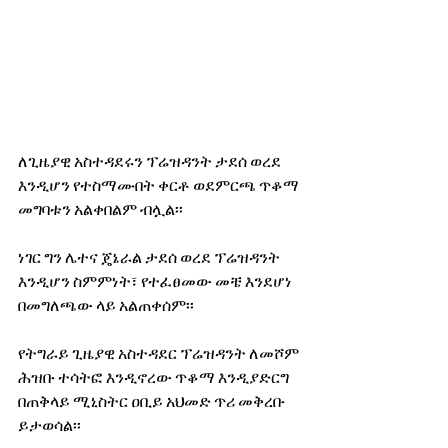
ለጊዜያዊ አስተዳደሩን ፕሬዝዳንት ታደሰ ወረደ 
እንዲሆን የተስማሙበት ቀርቶ ወደምርጫ ጥቆማ 
መግባቱን አልቀበልም ብሏል፡፡
ነገር ግን ሌተና ጄኔራል ታደሰ ወረደ ፕሬዝዳንት 
እንዲሆን ስምምነት፣ የተፈፀመው መቼ እንደሆነ 
በመግለጫው ላይ አልጠቀሰም፡፡
የትግራይ ጊዜያዊ አስተዳደር ፕሬዝዳንት ለመሾም 
ሕዝቡ ተሳትፎ እንዲኖረው ጥቆማ እንዲያድርግ 
በጠቅላይ ሚኒስትር ዐቢይ አህመድ ጥሪ መቅረቡ 
ይታወሳል፡፡