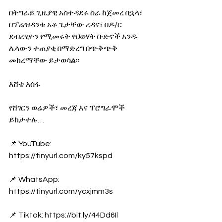
በትግራይ ጊዜያዊ አስተዳደሩ ስራ ከጀመረ በኋላ፣ 
በፕሬዝዳንቱ አቶ ጌታቸው ረዳና፣ በዶ/ር 
ደብረፂዮን የሚመሩት የህወሃት ቡድኖች አንዱ 
ሌላውን ተጠያቂ በማድረግ በጭቅጭቅ 
መክረማቸው ይታወሳል፡፡
እሸቴ አሰፋ
የሸገርን ወሬዎች፣ መረጃ እና ፕሮግራሞች 
ይከታተሉ… 
📌 YouTube: 
https://tinyurl.com/ky57kspd
📌 WhatsApp: 
https://tinyurl.com/ycxjmm3s
📌 Tiktok: https://bit.ly/44Dd6Il