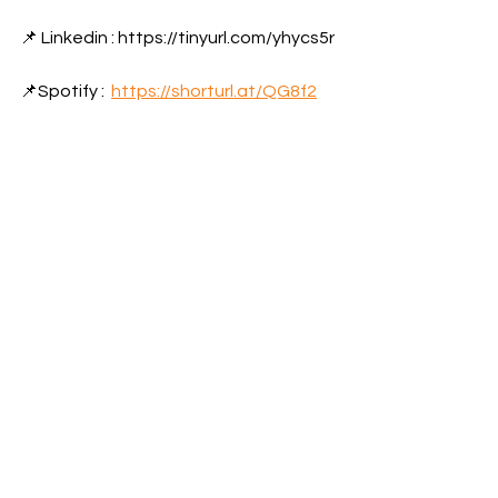
📌 Linkedin : https://tinyurl.com/yhycs5r
📌Spotify :  
https://shorturl.at/QG8f2
የዛሬ ወሬ
የአገር ውስጥ ወሬ
See All
Recent Posts