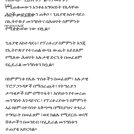
የጠቅላይ ሚኒስትሩ ሥልጣን መሆኑን 
547
የሚጠቁመውን አንቀፅ አግባብነት የሌላቸው 
ሕጎች መሆናቸውን ጠቅሶ ፣ ጊዜያዊ አስተዳደሩ 
የሀኪምዎ መልዕክት
በኢትዮጵያ መንግስትና በሕወሃት ስምምነት 
ባዮቴክኖሎጂ
የሚቋቋመው ነው ብሏል፡፡
ጊዜያዊ አስተዳደሩ፣ የፕሪቶሪያ ስምምነት እንጂ 
የኢትዮጵያ የተናጠል ውሳኔ ውጤት አይደለም 
የሚለው ሕወሃት አሉታዊ ድርጊት በመፈፀም 
የፌዴራል መንግስቱን ከሷል፡፡
በስምምነቱ የሌሉ ጥሰቶችን በመፈፀም፣ አሉታዊ 
ፕሮፓጋንዳዎች በማሰራጨት፣ የትግራይን 
ታጣቂዎች ስም በማጥፋት፣ እስካሁን የተመረጠ 
መንግስት እንዳይኖር ፣ የፕሪቶሪያውን ስምምነት 
አፈፃፀም በተሳሳተ አቅጣጫ በማስያዝና ተፃራሪ 
ተግባራት በመፈፀም ፣ወደ ክልሉ የሚደርሱ ወሳኝ 
ሸቀጦችን በመገደብ ፣የፌዴራል መንግስቱን 
ተጠያቂ አድርጓል፡፡