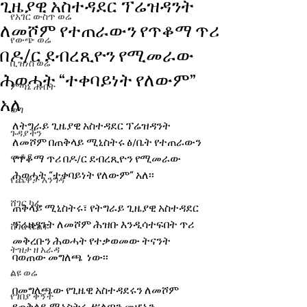
ጊዜያዊ አስተዳደር ፕሬዝዳንት
የአገር ውስጥ ወሬ
ለመሾም የተጠራውን የጥቆማ ጥሪ
የውጭ ወሬ
በዶ/ር ደብረጺዮን የሚመራው
ቢዝነስ ወሬ
ሕወሓት “ተቀባይነት የለውም”
ምጣኔ ሐብት
አለ
ወግ
ለትግራይ ጊዜያዊ አስተዳደር ፕሬዝዳንት 
ጉዳያችን
ለመሾም በጠቅላይ ሚኒስትሩ ፅ/ቤት የተጠራውን 
መቆያ
የጥቆማ ጥሪ በዶ/ር ደብረጺዮን የሚመራው 
ሕወሓት “ተቀባይነት የለውም” አለ፡፡
የጨዋታ እንግዳ
ሸገር ካፌ
ጠቅላይ ሚኒስትሩ፣ የትግራይ ጊዜያዊ አስተዳደር 
ፕሬዘዳንት ለመሾም ሕዝቡ እንዲሳተፍበት ጥሪ 
ሸገር ሼልፍ
መቅረቡን ሕወሓት የተቃወመው ትናንት 
ትዝታ ዘ አራዳ
ባወጠው መግለጫ  ነው፡፡
ልዩ ወሬ
በመግለጫው የጊዜዊ አስተዳደሩን ለመሾም 
የገበያ ቅኝት