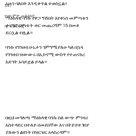
አሁን ባለበት እንዲቀጥል ተወስኗል፡፡ 
547
የሀኪምዎ መልዕክት
ማዕከላዊ ባንኩ የዋጋ ግሽበት እየቀነሰ መምጣቱን 
ተናግሮ በየካቲት ወር መጨረሻም 15 በመቶ 
ባዮቴክኖሎጂ
ደርሷል ብሏል። 
ባንኩ የገንዘብ ሁኔታን ገምግሜያለሁ ካለ በኋላ 
የገንዘብ ዝውውሩ በኢኮኖሚ ውስጥ የተጠናከረ 
እድገት አሳይቷል ይላል። 
በዚህ መግለጫ ማዕከላዊ ባንኩ ስለ ውጭ ምንዛሪ 
አስተዳደር በተለይ በመደበኛው እና በትይይዩ ገበያ 
ያለውን ልዩነት በዝርዝር አላስረዳም። 