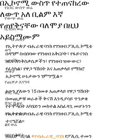
በኢኮኖሚ ውስጥ የተጠናከረው
የአገር ውስጥ ወሬ
ለውጥ አለ ቢልም እኛ
የውጭ ወሬ
የጠየቅናቸው ባለሞያ በዚህ
ቢዝነስ ወሬ
አይስማሙም
ምጣኔ ሐብት
የኢትዮጵያ ብሔራዊ ባንክ የገንዘብ ፖሊሲ ኮሚቴ 
ወግ
በዳግም ስብሰባው የገንዘብ አቅርቦት፣ የፋይናንስ 
ጉዳያችን
ዘርፍ እንቅስቃሴዎችን፣ የገንዘብ ዝውውር፣ 
የፊስካል፣ የዋጋ ግሽበት እና አጠቃላይ የማክሮ 
መቆያ
ኢኮኖሚ ሁኔታውን ገምግሟል። 
የጨዋታ እንግዳ
አሁን ያለውን 15 በመቶ አጠቃላይ የዋጋ ግሽበት 
ሸገር ካፌ
በመጪዎቹ ወራቶች ቅናሽ እንዲያሳይ ጥንቃቄ 
ሸገር ሼልፍ
የተሞላበት አካሄድን መከተል አስፈላጊ መሆኑንን 
የኢትዮጵያ ብሔራዊ ባንክ የገንዘብ ፖሊሲ ኮሚቴ 
ትዝታ ዘ አራዳ
ተናግሯል፡፡ 
ልዩ ወሬ
የገበያ ቅኝት
ለዚህም ሲባል 
#የብሔራዊ_ባንክ
 የፖሊሲ ተመን 