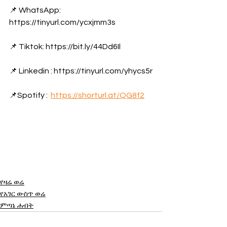
📌 WhatsApp: 
https://tinyurl.com/ycxjmm3s
📌 Tiktok: https://bit.ly/44Dd6Il
📌 Linkedin : https://tinyurl.com/yhycs5r
📌Spotify :  
https://shorturl.at/QG8f2
የዛሬ ወሬ
የአገር ውስጥ ወሬ
ምጣኔ ሐብት