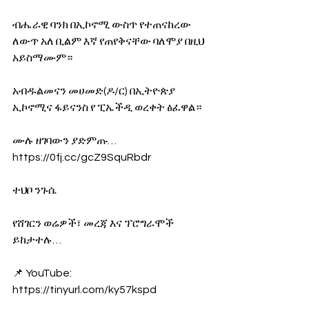
ብሔራዊ ባንክ በኢኮኖሚ ውስጥ የተጠናከረው 
ለውጥ አለ ቢልም እኛ የጠየቅናቸው ባለሞያ በዚህ 
አይስማሙም። 
አብዱልመናን መሀመድ(ዶ/ር) በኢትዮጵያ 
ኢኮኖሚና ፋይናንስ የ ፒኤችዲ ወረቀት ፅፈዋል።
ሙሉ ዘገባውን ያድምጡ… 
https://0fj.cc/gcZ9SquRbdr
ተህቦ ንጉሴ
የሸገርን ወሬዎች፣ መረጃ እና ፕሮግራሞች 
ይከታተሉ… 
📌 YouTube: 
https://tinyurl.com/ky57kspd