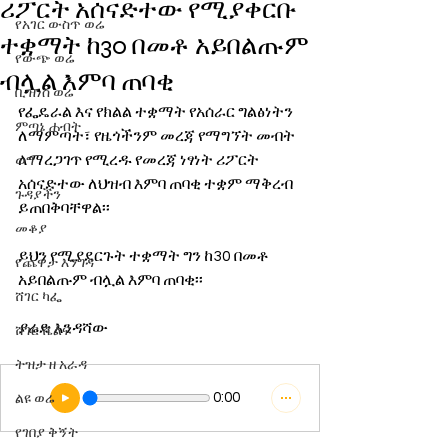
ሪፖርት አሰናድተው የሚያቀርቡ
የአገር ውስጥ ወሬ
ተቋማት ከ30 በመቶ አይበልጡም
የውጭ ወሬ
ብሏል እምባ ጠባቂ
ቢዝነስ ወሬ
የፌዴራል እና የክልል ተቋማት የአሰራር ግልፅነትን 
ምጣኔ ሐብት
ለማምጣት፣ የዜጎችንም መረጃ የማግኘት መብት 
ለማረጋገጥ የሚረዱ የመረጃ ነፃነት ሪፖርት 
ወግ
አሰናድተው ለህዝብ እምባ ጠባቂ ተቋም ማቅረብ 
ጉዳያችን
ይጠበቅባቸዋል፡፡
መቆያ
ይህን የሚያደርጉት ተቋማት ግን ከ30 በመቶ 
የጨዋታ እንግዳ
አይበልጡም ብሏል እምባ ጠባቂ፡፡
ሸገር ካፌ
ያሬድ እንዳሻው
ሸገር ሼልፍ
ትዝታ ዘ አራዳ
0:00
ልዩ ወሬ
የገበያ ቅኝት