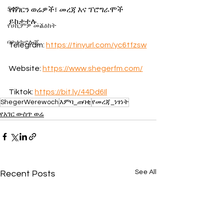
547
የሸገርን ወሬዎች፣ መረጃ እና ፕሮግራሞች 
ይከታተሉ…
የሀኪምዎ መልዕክት
ባዮቴክኖሎጂ
Telegram: 
https://tinyurl.com/yc6tfzsw
Website: 
https://www.shegerfm.com/
Tiktok: 
https://bit.ly/44Dd6Il
ShegerWerewoch
እምባ_ጠባቂ
የመረጃ_ነፃነት
የአገር ውስጥ ወሬ
See All
Recent Posts