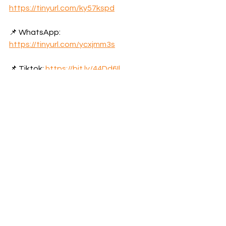
https://tinyurl.com/ky57kspd
📌 WhatsApp: 
https://tinyurl.com/ycxjmm3s
📌 Tiktok: 
https://bit.ly/44Dd6Il
የዛሬ ወሬ
የአገር ውስጥ ወሬ
See All
Recent Posts