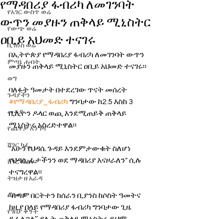
የማዳበሪያ ፋብሪካ ለመገንባት
የአገር ውስጥ ወሬ
ውጥን መያዙን ጠቅላይ ሚኒስትር
የውጭ ወሬ
ዐቢይ አህመድ ተናገሩ
ቢዝነስ ወሬ
በኢትዮጵያ የማዳበሪያ ፋብሪካ ለመገንባት ውጥን 
ምጣኔ ሐብት
መያዙን ጠቅላይ ሚኒስትር ዐቢይ አህመድ ተናገሩ፡፡
ወግ
ባለፉት ዓመታት በተደረገው ጥናት መሰረት 
ጉዳያችን
#የማዳበሪያ_ፋብሪካ
 ግንባታው ከ2.5 እስከ 3 
መቆያ
ቢሊዮን ዶላር ወጪ እንደሚጠይቅ ጠቅላይ 
ሚኒስትሩ አስረድተዋል፡፡
የጨዋታ እንግዳ
ሸገር ካፌ
"አሁን የህዳሴ ጉዳይ እንደምታውቁት ስለሆነ 
የህዳሴ ፊታችንን ወደ ማዳበሪያ እናዞራለን" ሲሉ 
ሸገር ሼልፍ
ተናግረዋል፡፡
ትዝታ ዘ አራዳ
ልዩ ወሬ
‘’በጣም በርትተን ከሰራን ቢያንስ ከሶስት ዓመትና 
ከዚያ በላይ የማዳበሪያ ፋብሪካ ግንባታው ጊዜ 
የገበያ ቅኝት