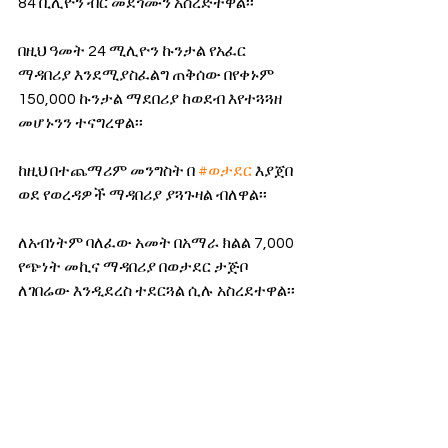
84 ቢሊዮን ብር መደጎሙን አስረድተዋል፡፡
በዚህ ዓመት 24 ሚሊዮን ኩንታል የአፈር 
ማዳበሪያ እንደሚያስፈልግ ጠቅሰው በየቀኑም 
150,000 ኩንታል ማደበሪያ ከወደብ እየተጓጓዘ 
መሆኑንን ተናግረዋል፡፡
ከዚህ በተጨማሪም መንግስት በ 
#ወታደር
 እያጀበ 
ወደ የወረዳዎች ማዳበሪያ ያጓጉዛል ብለዋል፡፡
ለአብነትም ባለፈው አመት በአማራ ክልል 7,000  
የጭነት መኪና ማዳበሪያ በወታደር ታጅቦ 
ለገበሬው እንዲደረስ ተደርጓል ሲሉ አስረደተዋል፡፡