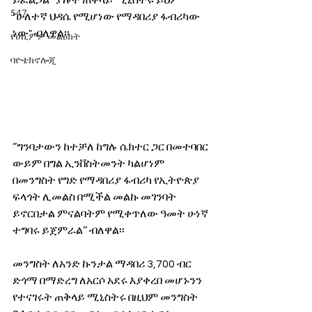
ይፈልጋል’’ ያሉት ጠቅላይ ሚኒስትሩ ይህም  
547
"ሁለተኛ ህዳሴ የሚሆነው የማዳበሪያ ፋብሪካው 
ነው" ብለዋል፡፡
የሀኪምዎ መልዕክት
ባዮቴክኖሎጂ
‘’ግንባታውን ከተቻለ ከግሉ ሴክተር ጋር በመተባበር 
ውይም በግል ኢንቨስትመንት ካልሆነም 
በመንግስት የግድ የማዳበሪያ ፋብሪካ የኢትዮጵያ 
ፍላጎት ሊመልስ በሚችል መልኩ መገንባት 
ይኖርበታል ምናልባትም የሚቀጥለው ዓመት ሁነኛ 
ተግባሩ ይጀምራል’’ ብለዋል፡፡
መንግስት ለአንድ ኩንታል ማዳበሪ 3,700 ብር 
ድጎማ በማድረግ ለአርሶ አደሩ እያቀረበ መሆኑንን 
የተናገሩት ጠቅላይ ሚኒስትሩ በዚህም መንግስት 