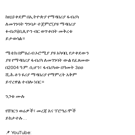
ከዚህ ቀደም በኢትዮጵያ የማዳበሪያ ፋብሪካ 
ለመገንባት ግንባታ ተጀምሮ(ያዩ ማዳበሪያ 
ፉብሪካ)ቢሊዮን ብር ወጥቶበት መቅረቱ 
ይታወሳል። 
ሜቴክ በምዕራብ ኦሮሚያ ያዩ አካባቢ የታቀደውን 
ያዩ የማዳበሪያ ፋብሪካ ለመገንባት ውል የፈጸመው 
በ2004 ዓ.ም. ሲሆን፣ ፋብሪካው በዓመት 3ዐዐ 
ሺሕ ቶን ዩሪያ ማዳበሪያ የማምረት አቅም 
ይኖረዋል ተብሎ ነበር።
ንጋቱ ሙሉ
የሸገርን ወሬዎች፣ መረጃ እና ፕሮግራሞች 
ይከታተሉ… 
📌 YouTube: 