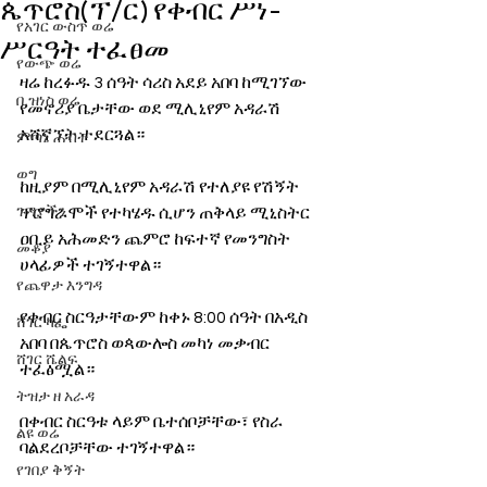
ጴጥሮስ(ፕ/ር) የቀብር ሥነ-
የአገር ውስጥ ወሬ
ሥርዓት ተፈፀመ
የውጭ ወሬ
ዛሬ ከረፉዱ 3 ሰዓት ሳሪስ አደይ አበባ ከሚገኘው 
ቢዝነስ ወሬ
የመኖሪያ ቤታቸው ወደ ሚሊኒየም አዳራሽ 
አሸኛኘት ተደርጓል። 
ምጣኔ ሐብት
ወግ
ከዚያም በሚሊኒየም አዳራሽ የተለያዩ የሽኝት 
ጉዳያችን
ፕሮግራሞች የተካሄዱ ሲሆን ጠቅላይ ሚኒስትር 
ዐቢይ አሕመድን ጨምሮ ከፍተኛ የመንግስት 
መቆያ
ሀላፊዎች ተገኝተዋል። 
የጨዋታ እንግዳ
የቀብር ስርዓታቸውም ከቀኑ 8:00 ሰዓት በአዲስ 
ሸገር ካፌ
አበባ በጴጥሮስ ወጳውሎስ መካነ መቃብር 
ሸገር ሼልፍ
ተፈፅሟል። 
ትዝታ ዘ አራዳ
በቀብር ስርዓቱ ላይም ቤተሰቦቻቸው፣ የስራ 
ልዩ ወሬ
ባልደረቦቻቸው ተገኝተዋል።
የገበያ ቅኝት