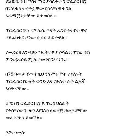
ዩኒቨርሲቲ በማስተማር ያሳለፉት ፕሮፌሰር በየነ 
በፓለቲካ ተሳትፏቸው በሰላማዊ ትግል 
አራማጅነታቸው ይታወሳሉ።
ፕሮፌሰር በየነ  የፖሊሲ ጥናት ኢንስቲትዩት ዋና 
ዳይሬክተር ሆነው ሲሰሩ ቆይተዋል፡፡ 
የመድረክ እንዲሁም ኢትዮጵያ ሶሻል ዴሞክራቲክ 
ፓርቲ(ኢሶዴፓ) ሊቀመንበርም ነበሩ፡፡
በ75 ዓመታቸው ከዚህ ዓለም በሞት የተለዩት 
ፕሮፌሰር የሁለት ወንድ እና የሁለት ሴት ልጆች 
አባት ናቸው።
ሸገር በፕሮፌሰር በየነ ጴጥሮስ ህልፈት 
የተሰማውን ሀዘን እየገለፀ ለወዳጅ ዘመዶቻቸው 
መፅናናትን ይመኛል።
ንጋቱ ሙሉ