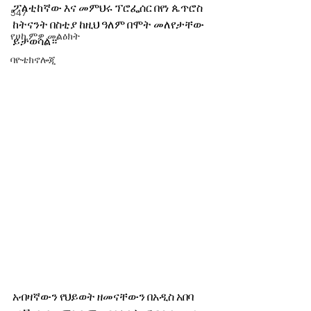
ፖለቲከኛው እና መምህሩ ፕሮፌሰር በየነ ጴጥሮስ 
547
ከትናንት በስቲያ ከዚህ ዓለም በሞት መለየታቸው 
የሀኪምዎ መልዕክት
ይታወሳል። 
ባዮቴክኖሎጂ
አብዛኛውን የህይወት ዘመናቸውን በአዲስ አበባ 