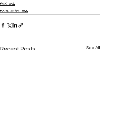
የዛሬ ወሬ
የአገር ውስጥ ወሬ
See All
Recent Posts