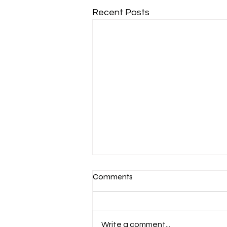
Recent Posts
በአገራዊ ምክክሩ እየተሳተፉ ያሉ ቤተ
Comments
እስራኤላውያን ከምክከሩ በኋላ
እውቅና ይሰጠናል ብለው ተስፋ
ነሐሴ 1 2018 በአገራዊ ምክክሩ
እንደሚያደርጉ ተናገሩ፡፡
እየተሳተፉ ያሉ ቤተ እስራኤላውያን
Write a comment...