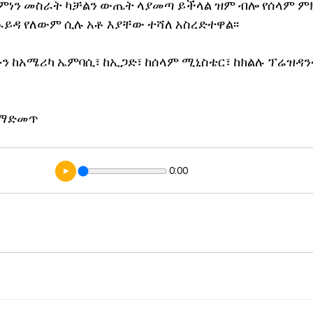
ማምነን መስራት ካቻልን ውጤት ላያመጣ ይችላል ዝም ብሎ የሰላም ምክ
ዳ የለውም ሲሉ አቶ እያቸው ተሻለ አስረድተዋል፡፡
ሁን ከአሜሪካ ኤምባሲ፣ ከኢጋድ፣ ከሰላም ሚኒስቴር፣ ከክልሉ ፕሬዝዳን
ለማድመጥ
0:00