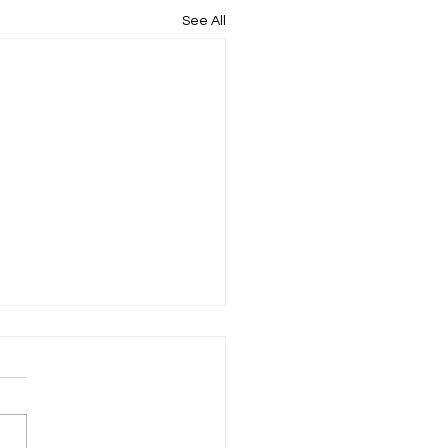
See All
ቡ የፀደቀውን ‘‘የቁልፍ መሠረተ
 የሳይበር ደህንነት አዋጅ‘‘
ያን ባለመተግበር ሳይበር
1 2018 በቅርቡ የፀደቀውን ‘‘የቁልፍ
 በተቋሙ ላይ የአገልግሎት
ጥን፣ የሀገር ደህንነት ማናጋት
 ልማቶች የሳይበር ደህንነት