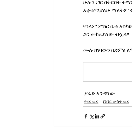
ሁሉን ነገር በቅርበት ተ
አቋቁሚያለሁ ማለትም ፋይ
የሰላም ምክር ቤቱ እስካ
ጋር መከሪያለው ብሏል፡፡
ሙሉ ዘገባውን በድምፅ 
 ያሬድ እንዳሻው
የዛሬ ወሬ
የአገር ውስጥ ወሬ