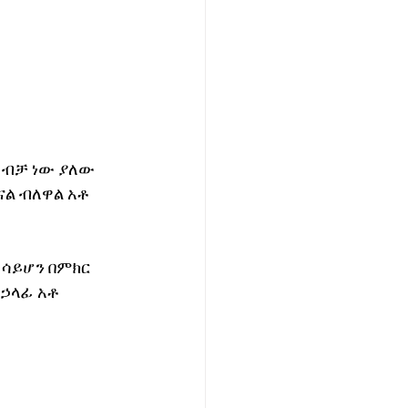
 ብቻ ነው ያለው 
ል ብለዋል አቶ 
ሳይሆን በምክር 
ኃላፊ አቶ 