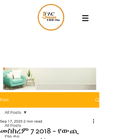
Post
All Posts
Sep 17, 2025
2 min read
All Posts
መስከረም 7 2018 - የውጪ
የዛሬ ወሬ