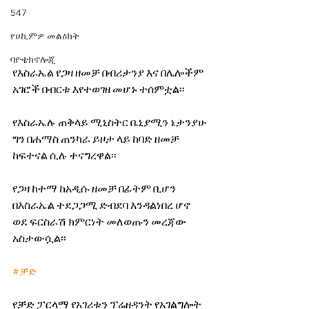
547
የሀኪምዎ መልዕክት
ባዮቴክኖሎጂ
የእስራኤል የጋዛ ዘመቻ በብሪታንያ እና በሌሎችም 
አገሮች በብርቱ እየተወገዘ መሆኑ ተሰምቷል፡፡
የእስራኤሉ ጠቅላይ ሚኒስትር ቤኒያሚን ኔታንያሁ 
ግን በሐማስ ጠንካራ ይዞታ ላይ ከባድ ዘመቻ 
ከፍተናል ሲሉ ተናግረዋል፡፡
የጋዛ ከተማ ከአዲሱ ዘመቻ በፊትም ቢሆን 
በእስራኤል ተደጋጋሚ ድብደባ እንዳልነበረ ሆኖ 
ወደ ፍርስራሽ ክምርነት መለወጡን መረጃው 
አስታውሷል፡፡
#ቻድ
የቻድ ፓርላማ የአገሪቱን ፕሬዘዳንት የአገልግሎት 