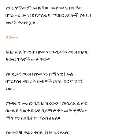
የፓርላማውም አብዛኛው መቀመጫ በሳቸው 
በሚመራው ገዢ የፖለቲካ ማህበር አባሎች የተያዘ 
መሆኑ ተጠቅሷል፡፡
#የመን
እስራኤል ትናንት በየመን የሁዳይዳን ወደብ በጦር 
አውሮፕላኖች መታቸው፡፡
የሁዴይዳ ወደብ የየመንን ሰሜናዊ ክፍል 
በሚያስተዳድሩት ሁቲዎች ይዞታ ስር የሚገኝ 
ነው፡፡
የጉዳቱን መጠን ባይዘረዝረውም የእስራኤል ጦር 
በሁዴይዳ ወታደራዊ ዒላማዎችን መትችቻለሁ 
ማለቱን አሶሼትድ ፕሬስ ፅፏል፡፡
የሁቲዎቹ ቃል አቀባይ ያህያ ሳሪ የአየር 