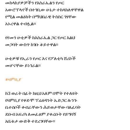
መከላከያዎቻችን የእስራኤልን የጦር 
አውሮፕላኖች በተገቢው ሁኔታ ተከላክለዋቸዋል 
የሚል መልዕክት በማህበራዊ ትስስር ገፃቸው 
አኑረዋል ተብሏል፡፡
የየመን ሁቲዎች ከእስራኤል ጋር የጦር እልህ 
መጋባት ውስጥ ከገቡ ቆይተዋል፡፡
ሁቲዎቹ የኢራን የጦር እና የፖለቲካ ሸሪኮች 
መሆናቸው ይነገራል፡፡
#ዛምቢያ
ከ3 ወራት በፊት ከዚህ አለም በሞት የተለዩት 
የዛምቢያ የቀድሞ ፕሬዘዳንት ኤድጋር ሉንጉ 
ቤተሰቦች ቀብራቸውን ሕይወታቸው ባለፈባት 
ደቡብ አፍሪካ ለመፈፀም ያቀረቡት የይግባኝ 
አቤቱታ ውድቅ ተደረገባቸው፡፡