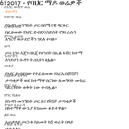
6፣2017 - የባህር ማዶ ወሬዎች
የአገር ውስጥ ወሬ
#ሱዳን
የውጭ ወሬ
የሱዳን መንግስት ጦር በሰሜናዊ ዳርፉር 
ቢዝነስ ወሬ
በፈፀመው የአየር ድብደባ ስድስት የገዛ ራሱን 
ምጣኔ ሐብት
እግረኛ ወታደሮችን ገደለ ተባለ፡፡ 
ወግ
ጦሩ ነገሩ እጄን በእጄ የሆነበት በኤል ፋሸር ከተማ 
ጉዳያችን
እንደሆነ ሱዳን ትሪቢዩን ፅፏል፡፡
መቆያ
የአየር ድብደባው የተፈፀመው የአርኤስ(RSF)  
የጨዋታ እንግዳ
ታጣቂዎች ወደ ከተማዋ ሰርገው ለመግባት ሙከራ 
ሸገር ካፌ
ባደረጉበት ወቅት ነው ተብሏል፡፡
ሸገር ሼልፍ
የሱዳን መንግስት ጦር እና የRSF ታጣቂዎች 
ትዝታ ዘ አራዳ
በከተማዋ ውጊያ ከገጠሙ ቆይተዋል፡፡
ልዩ ወሬ
አጠቃላይ ጦርነቱ ከአመት ከ5 ወራት በላይ 
የገበያ ቅኝት