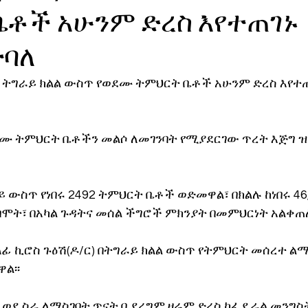
ቤቶች አሁንም ድረስ እየተጠገኑ
ኖሎጂ
ተባለ
 ትግራይ ክልል ውስጥ የወደሙ ትምህርት ቤቶች አሁንም ድረስ እየተጠ
ሙ ትምህርት ቤቶችን መልሶ ለመገንባት የሚያደርገው ጥረት እጅግ ዝ
 ውስጥ የነበሩ 2492 ትምህርት ቤቶች ወድመዋል፣ በክልሉ ከነበሩ 46
በሞት፣ በአካል ጉዳትና መሰል ችግሮች ምክንያት በመምህርነት አልቀጠ
ላፊ ኪሮስ ጉዕሽ(ዶ/ር) በትግራይ ክልል ውስጥ የትምህርት መሰረተ ል
ል፡፡
ወደ ስራ ለማስገባት ጥናት ቢደረግም ዛሬም ድረስ ከፌዴራል መንግስ