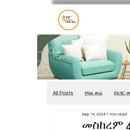
All Posts
የዛሬ ወሬ
የአገር 
Sep 14, 2024
1 min read
መቆያ
የጨዋታ እንግዳ
መስከረም 4