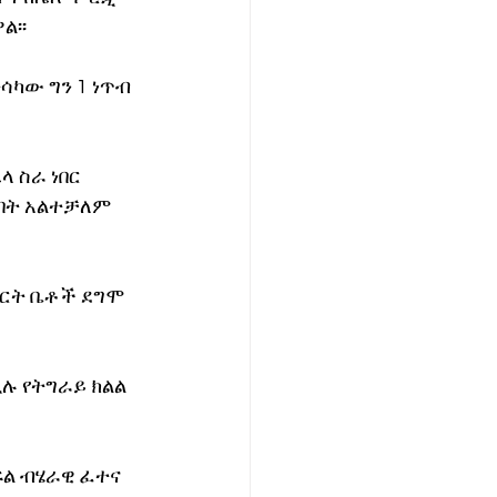
ል፡፡
ካው ግን 1 ነጥብ 
 ስራ ነበር 
ባት አልተቻለም 
ርት ቤቶች ደግሞ 
 የትግራይ ክልል 
ፍል ብሄራዊ ፈተና 