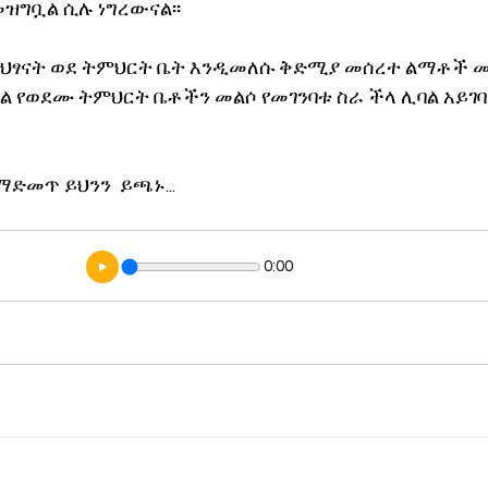
ግቧል ሲሉ ነግረውናል፡፡
 ህፃናት ወደ ትምህርት ቤት እንዲመለሱ ቅድሚያ መሰረተ ልማቶች 
ል የወደሙ ትምህርት ቤቶችን መልሶ የመገንባቱ ስራ ችላ ሊባል አይገባ
ድመጥ ይህንን  ይጫኑ... 
0:00