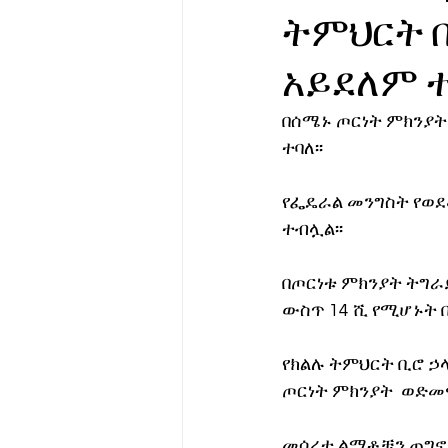
ትምህርት 
የሀኪምዎ መልዕክት
ባዮቴክ
አይደለም 
በሰሜኑ ጦርነት ምክንያት
ተባለ፡፡ 
የፌዴራል መንግስት የወደ
ተብሏል፡፡
በጦርነቱ ምክንያት ትግራይ
ውስጥ 14 ሺ የሚሆኑት 
የክልሉ ትምህርት ቢሮ ኃ
ጦርነት ምክንያት  ወድመዋ
መሰረተ ልማቶቹን ጠግኖ 