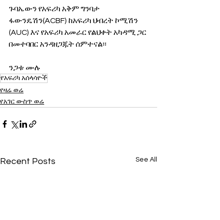
ጉባኤውን የአፍሪካ አቅም ግንባታ 
ፋውንዴሽን(ACBF) ከአፍሪካ ህብረት ኮሚሽን 
(AUC) እና የአፍሪካ አመራር የልህቀት አካዳሚ ጋር 
በመተባበር አንዳዘጋጁት ሰምተናል፡፡
ንጋቱ ሙሉ
የአፍሪካ አሰላሳዮች
የዛሬ ወሬ
የአገር ውስጥ ወሬ
See All
Recent Posts